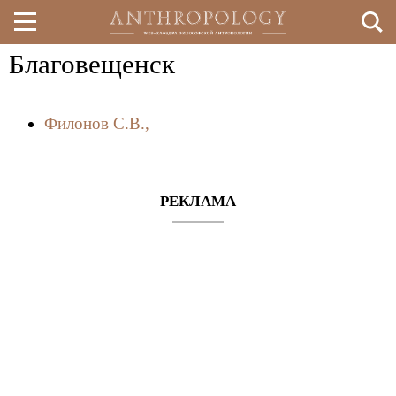
Благовещенск
Перейти
к
Филонов С.В.,
основному
содержанию
РЕКЛАМА