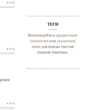
о
жиганов
н.о.
ТЕГИ
Воспользуйтесь
предметным
указателем
или
указателем
имен
для поиска текстов
о
нужной тематики.
борисов
с.б.
дения
о
филонов