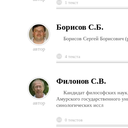
1 текст
Борисов С.Б.
Борисов Сергей Борисович (р.
4 текста
Филонов С.В.
Кандидат философских наук,
Амурского государственного ун
синологических иссл
0 текстов