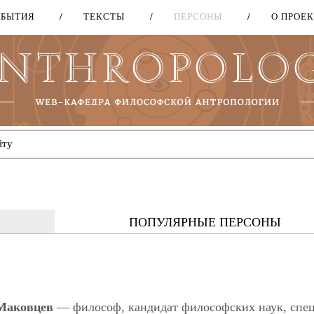
ОБЫТИЯ
ТЕКСТЫ
ПЕРСОНЫ
О ПРОЕ
Перейти
к
основному
содержанию
АКТИВНАЯ ВКЛАДКА)
ПОПУЛЯРНЫЕ ПЕРСОНЫ
Маковцев
— философ, кандидат философских наук, спе