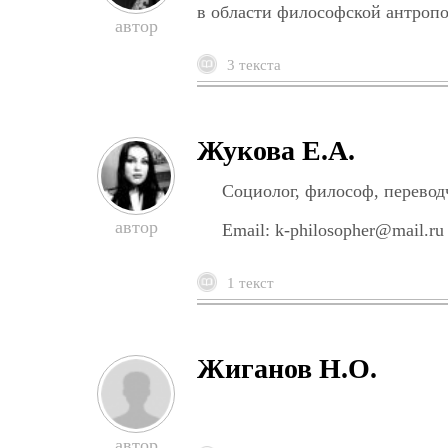
в области философской антроп
3 текста
Жукова Е.А.
Социолог, философ, перевод
Email: k-philosopher@mail.ru
1 текст
Жиганов Н.О.