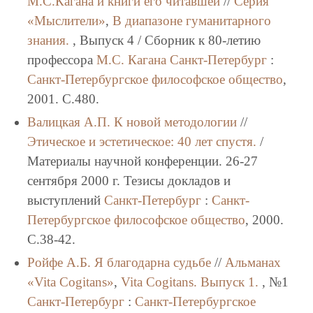
М.С.Кагана и книги его читавшей
//
Серия
«Мыслители»
,
В диапазоне гуманитарного
знания.
, Выпуск 4 / Сборник к 80-летию
профессора
М.С. Кагана
Санкт-Петербург
:
Санкт-Петербургское философское общество
,
2001. C.480.
Валицкая А.П.
К новой методологии
//
Этическое и эстетическое: 40 лет спустя.
/
Материалы научной конференции. 26-27
сентября 2000 г. Тезисы докладов и
выступлений
Санкт-Петербург
:
Санкт-
Петербургское философское общество
, 2000.
C.38-42.
Ройфе А.Б.
Я благодарна судьбе
//
Альманах
«Vita Cogitans»
,
Vita Cogitans. Выпуск 1.
, №1
Санкт-Петербург
:
Санкт-Петербургское