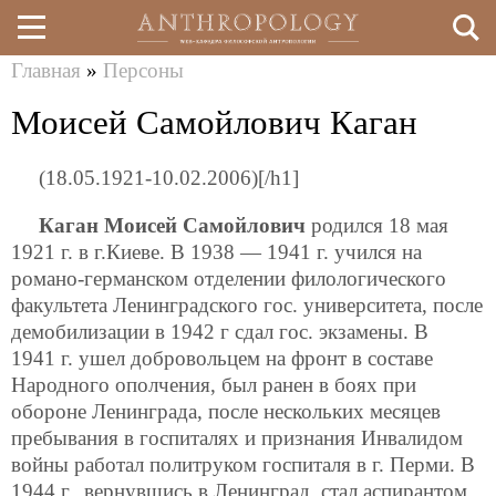
Главная
»
Персоны
Перейти
Вы
Моисей Самойлович Каган
к
здесь
основному
(18.05.1921-10.02.2006)[/h1]
содержанию
Каган Моисей Самойлович
родился 18 мая
1921 г. в г.Киеве. В 1938 — 1941 г. учился на
романо-германском отделении филологического
факультета Ленинградского гос. университета, после
демобилизации в 1942 г сдал гос. экзамены. В
1941 г. ушел добровольцем на фронт в составе
Народного ополчения, был ранен в боях при
обороне Ленинграда, после нескольких месяцев
пребывания в госпиталях и признания Инвалидом
войны работал политруком госпиталя в г. Перми. В
1944 г., вернувшись в Ленинград, стал аспирантом