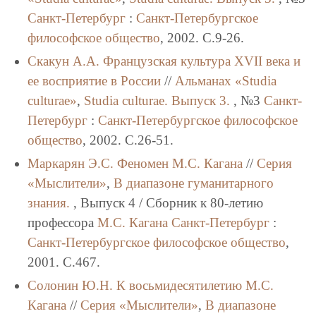
Санкт-Петербург
:
Санкт-Петербургское
философское общество
, 2002. C.9-26.
Скакун А.А.
Французская культура XVII века и
ее восприятие в России
//
Альманах «Studia
culturae»
,
Studia culturae. Выпуск 3.
, №3
Санкт-
Петербург
:
Санкт-Петербургское философское
общество
, 2002. C.26-51.
Маркарян Э.С.
Феномен М.С. Кагана
//
Серия
«Мыслители»
,
В диапазоне гуманитарного
знания.
, Выпуск 4 / Сборник к 80-летию
профессора
М.С. Кагана
Санкт-Петербург
:
Санкт-Петербургское философское общество
,
2001. C.467.
Солонин Ю.Н.
К восьмидесятилетию М.С.
Кагана
//
Серия «Мыслители»
,
В диапазоне