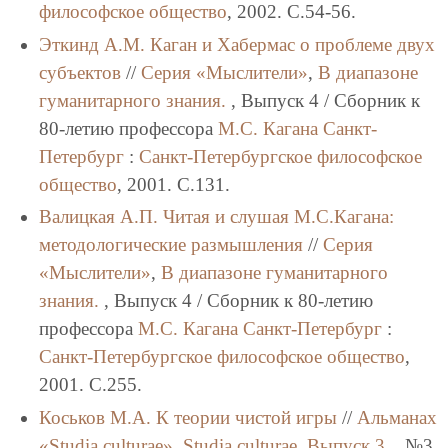
философское общество
, 2002. C.54-56.
Эткинд А.М.
Каган и Хабермас о проблеме двух
субъектов
//
Серия «Мыслители»
,
В диапазоне
гуманитарного знания.
, Выпуск 4 / Сборник к
80-летию профессора
М.С. Кагана
Санкт-
Петербург
:
Санкт-Петербургское философское
общество
, 2001. C.131.
Валицкая А.П.
Читая и слушая М.С.Кагана:
методологические размышления
//
Серия
«Мыслители»
,
В диапазоне гуманитарного
знания.
, Выпуск 4 / Сборник к 80-летию
профессора
М.С. Кагана
Санкт-Петербург
:
Санкт-Петербургское философское общество
,
2001. C.255.
Коськов М.А.
К теории чистой игры
//
Альманах
«Studia culturae»
,
Studia culturae. Выпуск 3.
, №3