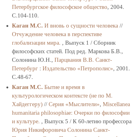
Петербургское философское общество
, 2004.
C.104-110.
Каган М.С.
И вновь о сущности человека
//
Отчуждение человека в перспективе
глобализации мира.
, Выпуск 1 / Сборник
философских статей. Под ред. Маркова Б.В.,
Солонина Ю.Н.,
Парцвания В.В.
Санкт-
Петербург
:
Издательство «Петрополис»
, 2001.
C.48-67.
Каган М.С.
Бытие и время в
культурологическом контексте (не по М.
Хайдеггеру)
//
Серия «Мыслители»
,
Miscellanea
humanitaria philosоphiae: Очерки по философии
и культуре.
, Выпуск 5 / К 60-летию профессора
Юрия Никифоровича Солонина
Санкт-