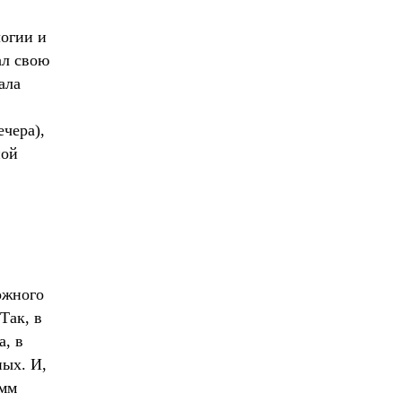
логии и
ал свою
ала
чера),
ной
ожного
Так, в
а, в
ных. И,
амм