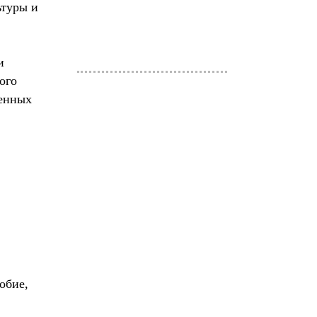
ьтуры и
и
ого
венных
обие,