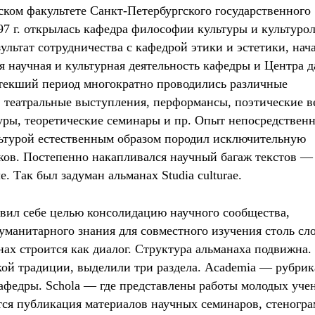
ком факультете Санкт-Петербургского государственного
97 г. открылась кафедра философии культуры и культуро
зультат сотрудничества с кафедрой этики и эстетики, нач
я научная и культурная деятельность кафедры и Центра д
стекший период многократно проводились различные
 театральные выступления, перформансы, поэтические ве
уры, теоретические семинары и пр. Опыт непосредствен
льтурой естественным образом породил исключительную
ков. Постепенно накапливался научный багаж текстов —
. Так был задуман альманах Studia culturae.
авил себе целью консолидацию научного сообщества,
уманитарного знания для совместного изучения столь сл
ах строится как диалог. Структура альманаха подвижна. 
кой традиции, выделили три раздела. Academia — рубрик
афедры. Schola — где представлены работы молодых уче
тся публикация материалов научных семинаров, стеногр