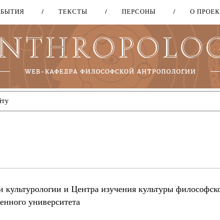
ОБЫТИЯ
ТЕКСТЫ
ПЕРСОНЫ
О ПРОЕ
Перейти
к
основному
содержанию
 культурологии и Центра изучения культуры философск
венного университета