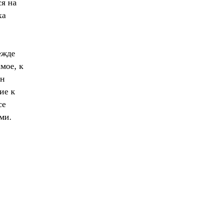
ся на
ха
ежде
мое, к
ан
ие к
се
ми.