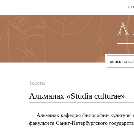
С
Тексты
Вы
Альманах «Studia culturae»
здесь
Альманах кафедры философии культуры и
факультета Санкт-Петербургского государст