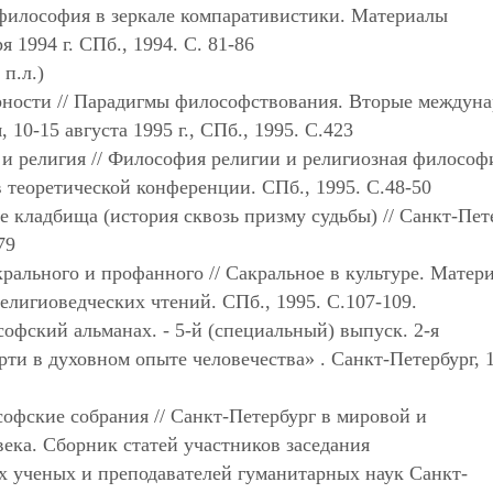
 философия в зеркале компаративистики. Материалы
 1994 г. СПб., 1994. С. 81-86
 п.л.)
ности // Парадигмы философствования. Вторые междун
10-15 августа 1995 г., СПб., 1995. С.423
 и религия // Философия религии и религиозная философ
в теоретической конференции. СПб., 1995. С.48-50
 кладбища (история сквозь призму судьбы) // Санкт-Пете
79
рального и профанного // Сакральное в культуре. Матери
лигиоведческих чтений. СПб., 1995. С.107-109.
офский альманах. - 5-й (специальный) выпуск. 2-я
ти в духовном опыте человечества» . Санкт-Петербург, 
офские собрания // Санкт-Петербург в мировой и
ека. Сборник статей участников заседания
 ученых и преподавателей гуманитарных наук Санкт-