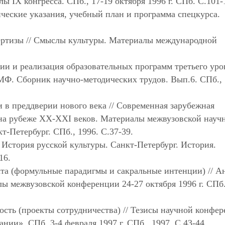
ы IX конгресса. СПб., 17-19 октября 1996 г. СПб. С.101-
ические указания, учебный план и программа спецкурса.
ертизы // Смыслы культуры. Материалы международной
ции и реализация образовательных программ третьего уро
Ф. Сборник научно-методических трудов. Вып.6. СПб., 
в преддверии нового века // Современная зарубежная
а рубеже XX-XXI веков. Материалы межвузовской науч
т-Петербург. СПб., 1996. С.37-39.
 История русской культуры. Санкт-Петербург. История.
16.
та (формульные парадигмы и сакральные интенции) // А
ы межвузовской конференции 24-27 октября 1996 г. СПб.
ость (проекты сотрудничества) // Тезисы научной конфе
ии». СПб, 3-4 февраля 1997 г. СПб., 1997. С.43-44.