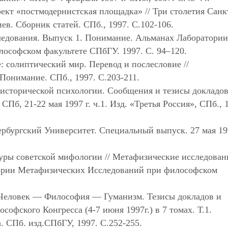
ект «постмодернистская площадка» // Три столетия Санк
ев. Сборник статей. СПб., 1997. С.102-106.
ледования. Выпуск 1. Понимание. Альманах Лаборатории
ософском факультете СПбГУ. 1997. С. 94–120.
 солиптический мир. Перевод и послесловие //
Понимание. СПб., 1997. С.203-211.
 исторической психологии. Сообщения и тезисы докладо
б, 21-22 мая 1997 г. ч.1. Изд. «Третья Россия», СПб., 
ербургский Университет. Специальный выпуск. 27 мая 199
уры советской мифологии // Метафизические исследован
тории Метафизических Исследований при философском
 Человек — Философия — Гуманизм. Тезисы докладов и
офского Конгресса (4-7 июня 1997г.) в 7 томах. Т.1.
 СПб. изд.СПбГУ, 1997. С.252-255.