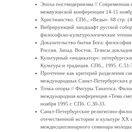
Эпоха постмодернизма // Современная
межвузовской конференции 14-15 ноября
Христианство. СПб., «Веды». 68 стр. (4
Вибрирующий ландшафт русской собор
философско-культурологические чтения, 
Доказательство бытия Бога: философия
Россия. Запад. Восток. Тезисы докладо
Культурный «индикатор»: петербургские
Культура и традиция. СПб., 1995. С.51-
Прочтение как критерий разделения сак
международных Санкт-Петербургских ре
Точка опоры // Фигуры Танатоса. Филос
международная конференция «Тема смер
ноября 1995 г. СПб. С.30-33.
Санкт-Петербургские религиозно-филос
отечественной истории и культуре XX в
междисциплинарного семинара молодых