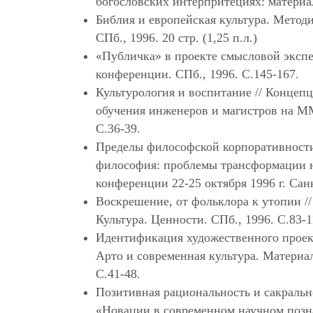
богословских интерпритециях: материал
Библия и европейская культура. Метод
СПб., 1996. 20 стр. (1,25 п.л.)
«Публичка» в проекте смысловой эксп
конференции. СПб., 1996. С.145-167.
Культурология и воспитание // Концеп
обучения инженеров и магистров на ММ
С.36-39.
Пределы философской корпоративности 
философия: проблемы трансформации н
конференции 22-25 октября 1996 г. Санк
Воскрешение, от фольклора к утопии //
Культура. Ценности. СПб., 1996. С.83-1
Идентификация художественного проек
Арто и современная культура. Материал
С.41-48.
Позитивная рациональность и сакральн
«Новации в современном научном познан