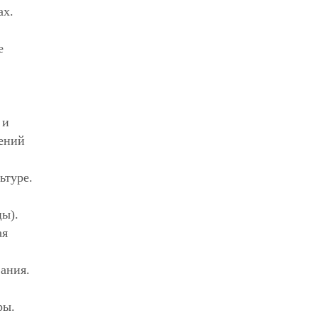
ах.
е
 и
щений
ьтуре.
цы).
ая
вания.
ры.