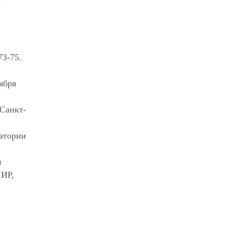
х
73-75.
ября
 Санкт-
ратории
и
ИИР,