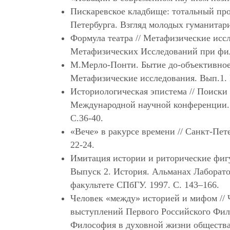
Пискаревское кладбище: тотальный про
Петербурга. Взгляд молодых гуманитари
Формула театра // Метафизические исс
Метафизических Исследований при фил
М.Мерло-Понти. Бытие до-объективное:
Метафизические исследования. Вып.1. 
Историологическая эпистема // Поиски
Международной научной конференции. СП
С.36-40.
«Вече» в ракурсе времени // Санкт-Пет
22-24.
Имитация истории и риторические фиг
Выпуск 2. История. Альманах Лабора
факультете СПбГУ. 1997. C. 143–166.
Человек «между» историей и мифом //
выступлений Первого Российского Филос
Философия в духовной жизни общества.