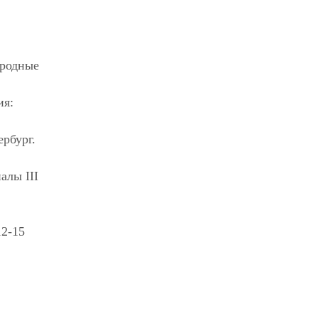
ародные
ия:
рбург.
алы III
12-15