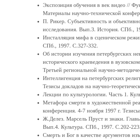
Экспозиция обучения в век видео // Ф
Материалы научно-технической конфере
П. Рикер. Субъективность и объективно
исследования. Вып.3. История. СПб., 19
Инсталляция мифа в сценическом режим
СПб., 1997. С.327-332.
Об истории изучения петербургских не
исторического краеведения в вузовско
Третьей региональной научно-методиче
Интеллигенция на петербургских религи
Тезисы докладов на научно-теоретическ
Лекции по культурологии. Часть 1. Куль
Метафора смерти в художественной реа
конференция. 4-7 ноября 1997 г. Тезис
Ж.Делез. Марсель Пруст и знаки. Главы
Вып.4. Культура. СПб., 1997. С.202-223
Смерть и Бог в качестве аргументов из