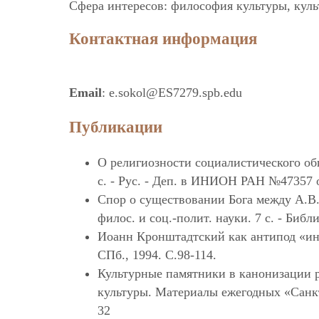
Сфера интересов: философия культуры, культ
Контактная информация
Email
: e.sokol@ES7279.spb.edu
Публикации
О религиозности социалистического общ
с. - Рус. - Деп. в ИНИОН РАН №47357 о
Спор о существовании Бога между А.В.
филос. и соц.-полит. науки. 7 с. - Биб
Иоанн Кронштадтский как антипод «инте
СПб., 1994. С.98-114.
Культурные памятники в канонизации р
культуры. Материалы ежегодных «Санкт
32