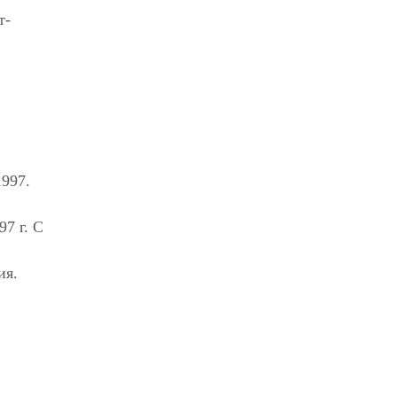
т-
в
1997.
7 г. С
ия.