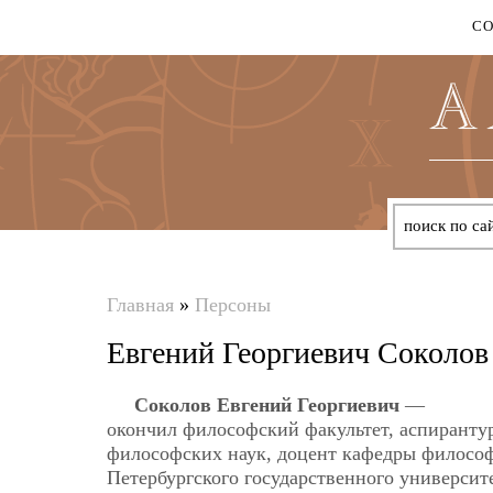
С
Главная
»
Персоны
Вы
Евгений Георгиевич Соколов
здесь
Соколов Евгений Георгиевич
—
окончил философский факультет, аспирантур
философских наук, доцент кафедры философ
Петербургского государственного университ