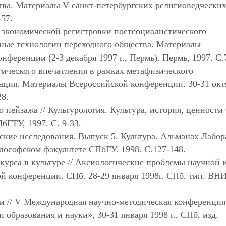
ства. Материалы V санкт-петербургских религиоведчески
-57.
 экономической регистровки постсоциалистического
ьные технологии переходного общества. Материалы
ференции (2-3 декабря 1997 г., Пермь). Пермь, 1997. С.
ического впечатления в рамках метафизического
ация. Материалы Всероссийской конференции. 30-31 окт
28.
 пейзажа // Культурология. Культура, история, ценности
бГТУ, 1997. С. 9-33.
ские исследования. Выпуск 5. Культура. Альманах Лабо
ософском факультете СПбГУ. 1998. С.127-148.
курса в культуре // Аксиологические проблемы научной 
ой конференции. СПб. 28-29 января 1998г. СПб, тип. ВН
и // V Международная научно-методическая конференция
образования и науки», 30-31 января 1998 г., СПб, изд.