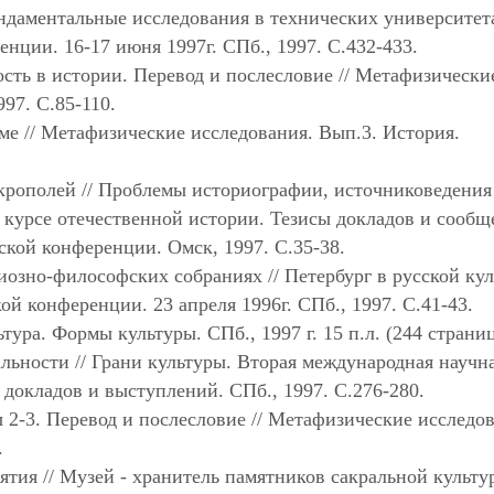
ундаментальные исследования в технических университет
нции. 16-17 июня 1997г. СПб., 1997. С.432-433.
сть в истории. Перевод и послесловие // Метафизически
97. С.85-110.
е // Метафизические исследования. Вып.3. История.
крополей // Проблемы историографии, источниковедения
м курсе отечественной истории. Тезисы докладов и сооб
ской конференции. Омск, 1997. С.35-38.
озно-философских собраниях // Петербург в русской кул
ой конференции. 23 апреля 1996г. СПб., 1997. С.41-43.
тура. Формы культуры. СПб., 1997 г. 15 п.л. (244 страни
льности // Грани культуры. Вторая международная научн
ы докладов и выступлений. СПб., 1997. С.276-280.
 2-3. Перевод и послесловие // Метафизические исследо
.
ъятия // Музей - хранитель памятников сакральной культу