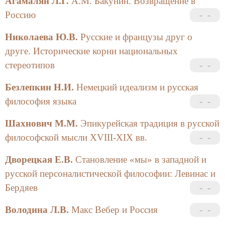
Агамалян Л.Г.
А.М. Бакунин. Возвращение в
Россию
Николаева Ю.В.
Русские и французы друг о
друге. Исторические корни национальных
стереотипов
Безлепкин Н.И.
Немецкий идеализм и русская
философия языка
Шахнович М.М.
Эпикурейская традиция в русской
философской мысли XVIII-XIX вв.
Дворецкая Е.В.
Становление «мы» в западной и
русской персоналистической философии: Левинас и
Бердяев
Володина Л.В.
Макс Вебер и Россия