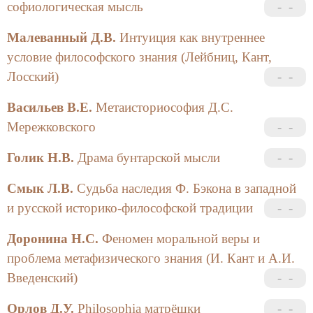
софиологическая мысль
Малеванный Д.В.
Интуиция как внутреннее
условие философского знания (Лейбниц, Кант,
Лосский)
Васильев В.Е.
Метаисториософия Д.С.
Мережковского
Голик Н.В.
Драма бунтарской мысли
Смык Л.В.
Судьба наследия Ф. Бэкона в западной
и русской историко-философской традиции
Доронина Н.С.
Феномен моральной веры и
проблема метафизического знания (И. Кант и А.И.
Введенский)
Орлов Д.У.
Philosophia матрёшки