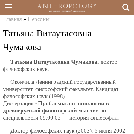
Главная
»
Персоны
Перейти
Вы
Татьяна Витаутасовна
к
здесь
основному
Чумакова
содержанию
Татьяна Витаутасовна Чумакова
, доктор
философских наук.
Окончила Ленинградский государственный
университет, философский факультет. Кандидат
философских наук (1998).
Диссертация «
Проблемы антропологии в
древнерусской философской мысли
» по
специальности 09.00.03 — история философии.
Доктор философских наук (2003). 6 июня 2002