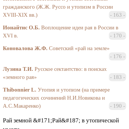
Круглый стол, завершивший работу
гражданского (Ж.Ж. Руссо и утопизм в России
конференции, был посвящен подведению итогов,
XVIII-XIX вв.)
163
формулированию новых теоретических подходов к
исследованию проблем религиозного и
Ионайтис О.Б.
Воплощение идеи рая в России в
внерелигиозного утопизма и индивидуальной
XVI в.
170
эсхатологии.
Коновалова Ж.Ф.
Советский «рай на земле»
Прошедшая на философском факультете
176
междисциплинарная конференция выявила широкий
спектр мнений представителей разных
Лузина Т.И.
Русское сектантство: в поисках
гуманитарных наук, занимающихся проблемами
«земного рая»
183
мифологии в историческом, социальном,
художественном и психологическом аспектах,
Thibonnier L.
Утопия и утопизм (на примере
показала, что отечественные и зарубежные
педагогических сочинений Н.И.Новикова и
исследователи стремятся продолжить обсуждение и
А.С.Макаренко)
190
взаимную координацию своих теоретических и
практических разработок в области компаративного
Рай земной &#171;Рай&#187; в утопической
изучения мифологемы рая и связанных с ней
утопических представлений.