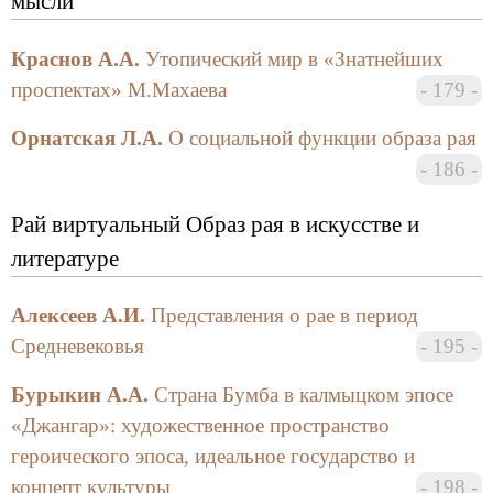
мысли
Центр сравнительного изучения
Краснов А.А.
Утопический мир в «Знатнейших
проспектах» М.Махаева
179
религии
Орнатская Л.А.
О социальной функции образа рая
За последние три года на философском
186
факультете СПбГУ было проведено много
конференций, чтений и дискуссий, посвященных
Рай виртуальный Образ рая в искусстве и
актуальным проблемам современного
религиоведения, вызвавших большой интерес
литературе
научной общественности. Среди них серия научных
заседаний, посвященных 2000-летию христианства,
Алексеев А.И.
Представления о рае в период
конференции «Христианство на пороге третьего
Средневековья
195
тысячелетия», «Смыслы мифа: мифология в
истории и культуре», «Образ рая: от мифа к
Бурыкин А.А.
Страна Бумба в калмыцком эпосе
утопии», несколько круглых столов и теоретических
«Джангар»: художественное пространство
семинаров. В них приняли участие преподаватели
героического эпоса, идеальное государство и
многих факультетов СПбГУ и других вузов России,
концепт культуры
198
научные сотрудники Института антропологии и