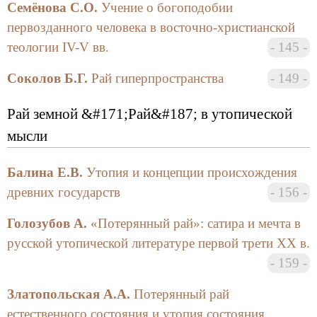
«Рай виртуальный»: образ рая в искусстве и
Семёнова С.О.
Учение о богоподобии
литературе:
первозданного человека в восточно-христианской
теологии IV-V вв.
145
Рай «потерянный» и «возвращенный»;
Исторические трансформации образа рая;
Соколов Б.Г.
Рай гиперпространства
149
Мир искусства как рай.
Рай земной &#171;Рай&#187; в утопической
мысли
«Рай земной»: рай в утопической мысли:
Балина Е.В.
Утопия и концепции происхождения
Образ рая в народном утопическом
древних государств
156
сознании;
Голозубов А.
«Потерянный рай»: сатира и мечта в
Пасторальные идиллии и урбанистические
русской утопической литературе первой трети ХХ в.
фантазии;
159
«Мы наш, мы новый мир построим…».
Златопольская А.А.
Потерянный рай
естественного состояния и утопия состояния