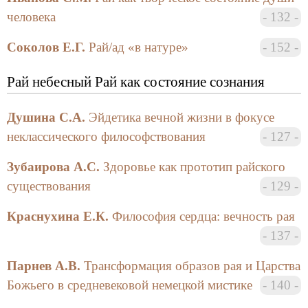
человеческого существования.
человека
132
На конференции обсуждались следующие
Соколов Е.Г.
Рай/ад «в натуре»
152
проблемы:
Рай небесный Рай как состояние сознания
«Рай небесный»: мифологема рая в религиях
мира:
Душина С.А.
Эйдетика вечной жизни в фокусе
неклассического философствования
127
Локализация и топография рая;
«Сад наслаждений» и Небесный
Зубаирова А.С.
Здоровье как прототип райского
Иерусалим;
существования
129
Рай и «золотой век»;
Краснухина Е.К.
Философия сердца: вечность рая
Грехопадение и искупление;
137
Рай и ад.
Парнев А.В.
Трансформация образов рая и Царства
Божьего в средневековой немецкой мистике
140
«Рай небесный»: рай как состояние сознания.