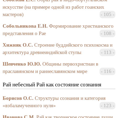
знания смогли обсудить теоретические и
искусстве (на примере одной из работ гоанских
методологические проблемы, связанные с
мастеров)
105
изучением мифологии, современного
мифологического сознания и попыток социальной
Собольникова Е.Н.
Формирование христианского
реализации утопической идеологии, применение
представления о Рае
108
компаративного метода в религиоведении,
культурологии, искусствоведении,
Хижняк О.С.
Строение буддийского психокосма и
литературоведении и социальных науках. Особое
архитектура древнеиндийской ступы
113
внимание на конференции было уделено
компаративному исследованию мифологемы рая в
Шевченко Ю.Ю.
Общины первохристиан в
мировых религиях; образам «потерянного» и
праславянском и раннеславянском мире
116
«возвращенного» рая в литературе и искусстве;
анализу тех концепций религиозно-философской и
Рай небесный Рай как состояние сознания
общественной мысли, в которых желаемое будущее
представляется восстановлением утраченного
Борисов О.С.
Структуры сознания и категория
идеала; а также обсуждению одной из важнейших
проблем религиозного, художественного,
«взбаламученного нуля»
123
философского и политического дискурсов — поиска
Иванова С.М.
Рай как творческое состояние души
путей преодоления противоречий земного