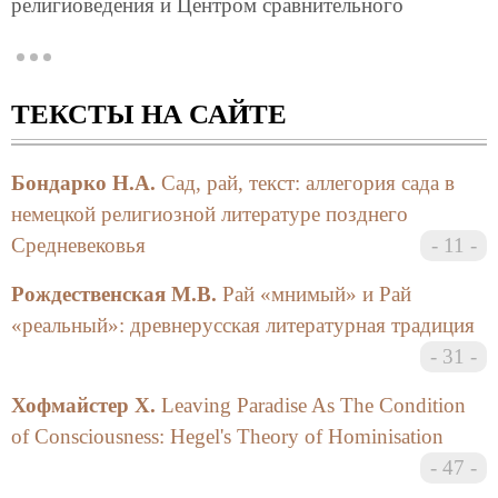
религиоведения и Центром сравнительного
изучения религии философского факультета СПбГУ.
Для всех интересующихся религиоведением,
историей культуры и философией.
ТЕКСТЫ НА САЙТЕ
Введение
Бондарко Н.А.
Сад, рай, текст: аллегория сада в
немецкой религиозной литературе позднего
Если в архаических и древних мифологиях
Средневековья
11
утверждалось существование священного места в
пространстве или состояния во времени, свободных
Рождественская М.В.
Рай «мнимый» и Рай
от несовершенств обыденного мира, то в более
«реальный»: древнерусская литературная традиция
поздних религиозных системах освобождение от
земных противоречий нередко отождествлялось с
31
особым состоянием духа, а райское блаженство
Хофмайстер Х.
Leaving Paradise As The Condition
воспринималось как единение с Богом. С
представлением о рае как этико-эстетическом идеале
of Consciousness: Hegel's Theory of Hominisation
связаны утопические чаяния. Христианство
47
представляет историю человечества как стремление