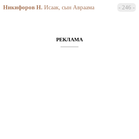
конференции «Методологические проблемы
Никифоров Н.
Исаак, сын Авраама
246
современного религиоведения» (2004)
Координаты Центра:
РЕКЛАМА
Адрес: 199034, Санкт-Петербург, Менделеевская
линия, 5, комн.169.
Тел.: (812) 328-9590
WWW: http://relig.philosophy.pu.ru/centre1.htm
E-mail: relig@philosophy.pu.ru