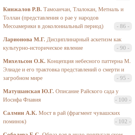
международная конференция была подготовлена
Кинжалов Р.В.
Тамоанчан, Тлалокан, Метналь и
кафедрой философии религии и религиоведения и
Толлан (представления о рае у народов
Центром сравнительного изучения религии
Месоамерики в доколониальный период)
86
философского факультета СПбГУ
Ларионова М.Г.
Дисциплинарный аскетизм как
Конференция имела как исследовательские, так и
информационно-образовательные задачи.
культурно-историческое явление
90
Организаторы ее планировали не только
Михельсон О.К.
Концепция небесного паттерна М.
проанализировать специфику современных
интерпретаций мифологемы рая, но и обсудить
Элиаде и его трактовка представлений о смерти и
методологические и эвристические перспективы
загробном мире
95
исследования значимости образа рая в рамках
различных социальных и гуманитарных
Матушанская Ю.Г.
Описание Райского сада у
дисциплинах, а также способствовать дальнейшему
Иосифа Флавия
100
развитию компаративного научного метода в
гуманитарных науках и образовании.
Салмин А.К.
Мост в рай (фрагмент чувашских
поминок)
102
В рамках этого междисциплинарного форума
специалисты в разных областях гуманитарного
Соболева Е.С.
Образ рая в индо-португальском