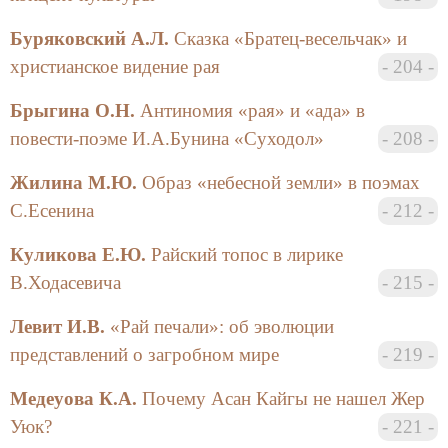
этнографии РАН, Института лингвистических
Буряковский А.Л.
Сказка «Братец-весельчак» и
исследований РАН, Института истории
христианское видение рая
204
естествознания и техники РАН, Института
философии РАН, Института Востоковедения РАН
Брыгина О.Н.
Антиномия «рая» и «ада» в
(Санкт-Петербургского отделения),
повести-поэме И.А.Бунина «Суходол»
208
Государственного Эрмитажа, Русского музея,
Музея истории религии, Российского
Жилина М.Ю.
Образ «небесной земли» в поэмах
этнографического музея, Европейского
С.Есенина
212
университета, и др. Материалы чтений и
конференций были опубликованы.
Куликова Е.Ю.
Райский топос в лирике
В.Ходасевича
215
Кафедра философии религии и религиоведения
смогла объединить широкий круг специалистов,
Левит И.В.
«Рай печали»: об эволюции
занимающихся проблемами религиоведения. Для
представлений о загробном мире
219
дальнейшей координации научной деятельности
было принято решение о создании на философском
Медеуова К.А.
Почему Асан Кайгы не нашел Жер
факультете Центра сравнительного изучения
Уюк?
221
религии.