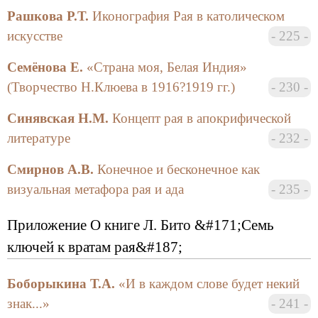
Цель центра — проведение междисциплинарных
Рашкова Р.Т.
Иконография Рая в католическом
научных исследований в области сравнительного
искусстве
225
религиоведения, истории, социологии и психологии
религии.
Семёнова Е.
«Страна моя, Белая Индия»
Совет Центра:
(Творчество Н.Клюева в 1916?1919 гг.)
230
Кормина Ж.В. (секретарь), Коновалов А.В.,
Стецкевич М.С., Торчинов Е.А., Фирсов С.Л.,
Синявская Н.М.
Концепт рая в апокрифической
Черняк И.Х., Шахнович М.М. (председатель).
литературе
232
Ближайшие планы:
Смирнов А.В.
Конечное и бесконечное как
Координация работы по подготовке
визуальная метафора рая и ада
235
энциклопедического словаря «Религиоведение»
(совместно с МГУ)
Приложение О книге Л. Бито &#171;Семь
Подготовка учебного пособия «Религии мира»
ключей к вратам рая&#187;
для Издательства Санкт-Петербургского
университета (2003)
Боборыкина Т.А.
«И в каждом слове будет некий
Подготовка международной научной
знак...»
241