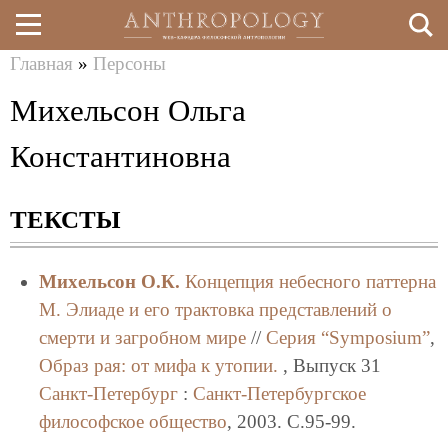
Главная
»
Персоны
Перейти
Вы
Михельсон Ольга
к
здесь
основному
Константиновна
содержанию
ТЕКСТЫ
Михельсон О.К.
Концепция небесного паттерна
М. Элиаде и его трактовка представлений о
смерти и загробном мире
//
Серия “Symposium”
,
Образ рая: от мифа к утопии.
, Выпуск 31
Санкт-Петербург
:
Санкт-Петербургское
философское общество
, 2003. C.95-99.