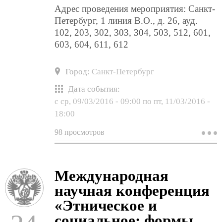
Адрес проведения мероприятия: Санкт-
Петербург, 1 линия В.О., д. 26, ауд.
102, 203, 302, 303, 304, 503, 512, 601,
603, 604, 611, 612
Город:
Санкт-Петербург
Дата события:
с
ср, 09/03/2016 - 09:00
по
пт, 11/03/2016 -
18:00
98 просмотров
о
м
н
п
к
Международная
«
в
научная конференция
с
м
«Этническое и
м
социальное: формы
и