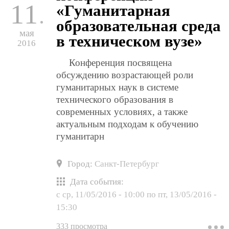
11
«Гуманитарная
н
в
образовательная среда
н
мая
к
в техническом вузе»
2016
Конференция посвящена
обсуждению возрастающей роли
гуманитарных наук в системе
технического образования в
современных условиях, а также
актуальным подходам к обучению
гуманитарн
Город:
Санкт-Петербург
Дата события:
с
ср, 11/05/2016 - 10:00
по
пт, 13/05/2016 -
15:30
333 просмотра
о