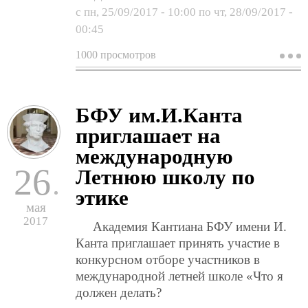
с
пн, 25/09/2017 - 10:00
по
чт, 28/09/2017 -
00:45
1000 просмотров
о
м
к
"
л
БФУ им.И.Канта
г
о
приглашает на
международную
26
Летнюю школу по
этике
мая
2017
Академия Кантиана БФУ имени И.
Канта приглашает принять участие в
конкурсном отборе участников в
международной летней школе «Что я
должен делать?