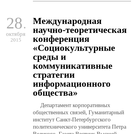
с
«
и
28
Международная
п
у
научно-теоретическая
и
октября
ф
конференция
2015
с
«Социокультурные
е
и
среды и
коммуникативные
стратегии
информационного
общества»
Департамент корпоративных
общественных связей, Гуманитарный
институт Санкт-Петербургского
политехнического университета Петра
Великого, Газета Вестник Высшей