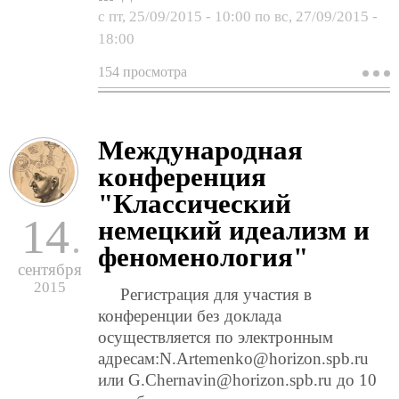
с
пт, 25/09/2015 - 10:00
по
вс, 27/09/2015 -
18:00
154 просмотра
о
в
с
д
и
Международная
з
к
конференция
и
ф
"Классический
р
14
немецкий идеализм и
у
«
феноменология"
и
сентября
в
у
2015
Регистрация для участия в
о
конференции без доклада
и
т
осуществляется по электронным
и
адресам:N.Artemenko@horizon.spb.ru
п
или G.Chernavin@horizon.spb.ru до 10