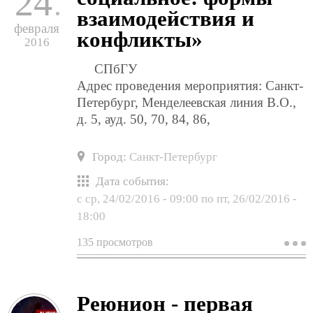
24
взаимодействия и
февраля
конфликты»
2016
СПбГУ
Адрес проведения мероприятия: Санкт-
Петербург, Менделеевская линия В.О.,
д. 5, ауд. 50, 70, 84, 86,
Город:
Санкт-Петербург
Дата события:
с
ср, 24/02/2016 - 09:00
по
пт, 26/02/2016 -
18:00
135 просмотров
о
м
н
к
«
Реюнион - первая
и