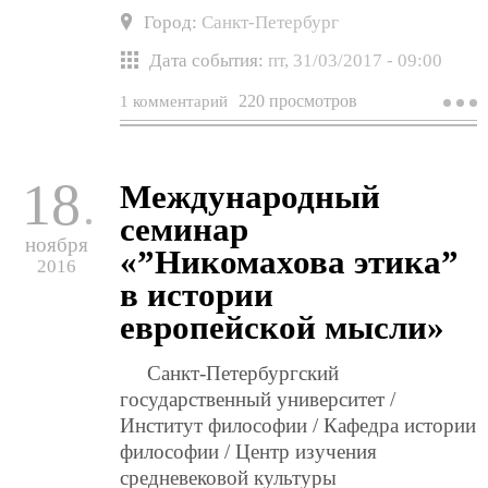
Город:
Санкт-Петербург
Дата события:
пт, 31/03/2017 - 09:00
220 просмотров
1 комментарий
о
в
с
"
к
18
Международный
5
л
семинар
а
ноября
в
«”Никомахова этика”
2016
т
в истории
европейской мысли»
Санкт-Петербургский
государственный университет /
Институт философии / Кафедра истории
философии / Центр изучения
средневековой культуры