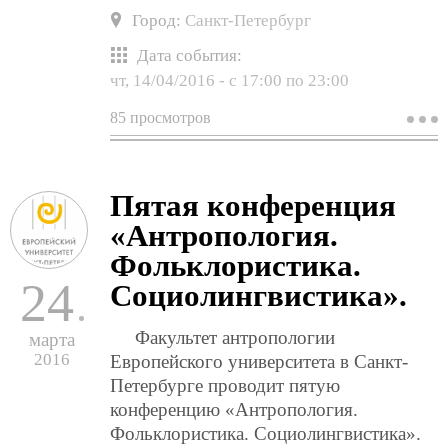
Город:
Санкт-Петербург
Дата события:
чт, 14/04/2016 -
с
17:00
по
23:00
85 просмотров
о
т
с
к
ф
Пятая конференция
а
с
«Антропология.
Фольклористика.
24
Социолингвистика».
Факультет антропологии
марта
2016
Европейского университета в Санкт-
Петербурге проводит пятую
конференцию «Антропология.
Фольклористика. Социолингвистика».