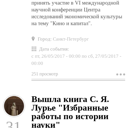
принять участие в VI международной
научной конференции Центра
исследований экономической культуры
на тему "Кино и капитал".
Город:
Санкт-Петербург
Дата события:
с
пт, 26/05/2017 - 00:00
по
сб, 27/05/2017 -
00:00
251 просмотр
о
v
м
н
к
Вышла книга С. Я.
ц
и
Лурье "Избранные
э
к
работы по истории
н
31
науки"
т
"