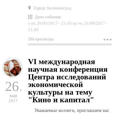
Город:
Калининград
Дата события:
с
пт, 26/05/2017 - 21:45
по
чт, 31/08/2017 -
21:45
204 просмотра
о
б
и
п
н
VI международная
м
л
научная конференция
ш
п
Центра исследований
э
26
экономической
культуры на тему
мая
"Кино и капитал"
2017
Уважаемые коллеги, приглашаем вас