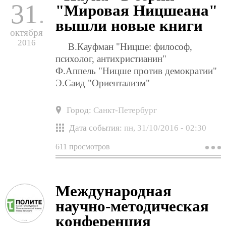
31
"Мировая Ницшеана"
и
п
вышли новые книги
–
октября
2
2016
В.Кауфман "Ницше: философ,
психолог, антихристианин"
Ф.Аппель "Ницше против демократии"
Э.Саид "Ориентализм"
Город:
Санкт-Петербург
Дата события:
пн, 31/10/2016 - 02:30
611 просмотров
о
в
и
"
д
Международная
и
"
научно-методическая
в
с
конференция
"