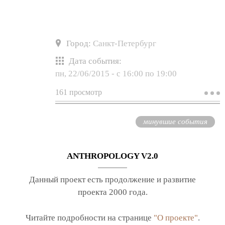
Город:
Санкт-Петербург
Дата события:
пн, 22/06/2015 -
с
16:00
по
19:00
161 просмотр
о
к
с
«
минувшие события
э
н
и
а
ANTHROPOLOGY V2.0
с
к
Данный проект есть продолжение и развитие
проекта 2000 года.
Читайте подробности на странице
"О проекте"
.