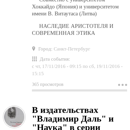
Хоккайдо (Япония) и университетом
имени В. Витаутаса (Литва)
НАСЛЕДИЕ АРИСТОТЕЛЯ И
СОВРЕМЕННАЯ ЭТИКА
Город:
Санкт-Петербург
Дата события:
с
чт, 17/11/2016 - 09:15
по
сб, 19/11/2016 -
15:15
365 просмотров
о
8
а
м
к
В издательствах
«
и
"Владимир Даль" и
п
э
"Наука" в серии
т