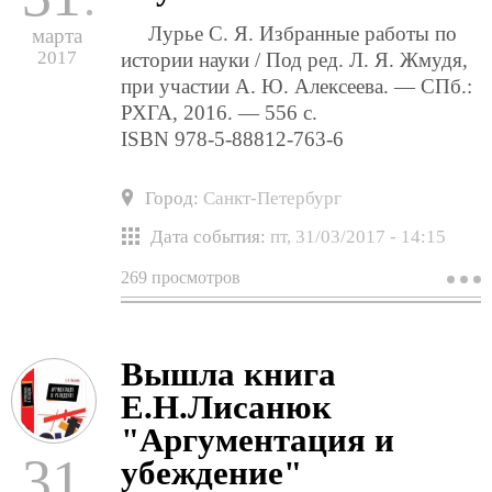
и
Лурье С. Я. Избранные работы по
марта
к
2017
истории науки / Под ред. Л. Я. Жмудя,
при участии А. Ю. Алексеева. — СПб.:
РХГА, 2016. — 556 с.
ISBN 978-5-88812-763-6
Город:
Санкт-Петербург
Дата события:
пт, 31/03/2017 - 14:15
269 просмотров
о
в
к
с
я
Вышла книга
л
"
Е.Н.Лисанюк
р
п
"Аргументация и
и
31
убеждение"
н