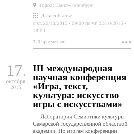
Город:
Санкт-Петербург
Дата события:
с
вт, 20/10/2015 - 09:00
по
чт, 22/10/2015 -
18:00
220 просмотров
о
н
к
«
ч
17
III международная
–
2
научная конференция
октября
«Игра, текст,
2015
культура: искусство
игры с искусствами»
Лаборатория Семиотики культуры
Самарской государственной областной
академии. По итогам конференции