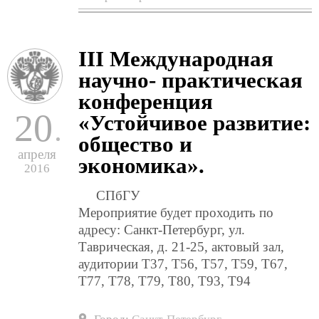
“
w
h
c
III Международная
f
g
научно- практическая
s
a
конференция
p
20
«Устойчивое развитие:
s
общество и
апреля
экономика».
2016
СПбГУ
Мероприятие будет проходить по
адресу: Санкт-Петербург, ул.
Таврическая, д. 21-25, актовый зал,
аудитории Т37, Т56, Т57, Т59, Т67,
Т77, Т78, Т79, Т80, Т93, Т94