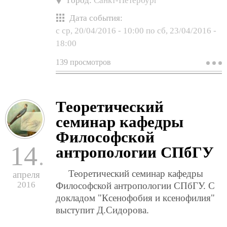
Город:
Санкт-Петербург
Дата события:
с
ср, 20/04/2016 - 10:00
по
сб, 23/04/2016 -
18:00
139 просмотров
о
ii
м
н
п
Теоретический
к
«
семинар кафедры
р
о
Философской
и
14
антропологии СПбГУ
э
Теоретический семинар кафедры
апреля
2016
Философской антропологии СПбГУ. С
докладом "Ксенофобия и ксенофилия"
выступит Д.Сидорова.