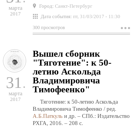
Город:
Санкт-Петербург
марта
2017
Дата события:
пт, 31/03/2017 - 11:30
300 просмотров
о
в
к
е
"
Вышел сборник
и
у
"Тяготение": к 50-
летию Аскольда
31
Владимировича
Тимофеенко"
марта
2017
Тяготение: к 50-летию Аскольда
Владимировича Тимофеенко / ред.
А.Б.Паткуль
и др. – СПб.: Издательство
РХГА, 2016. – 208 c.