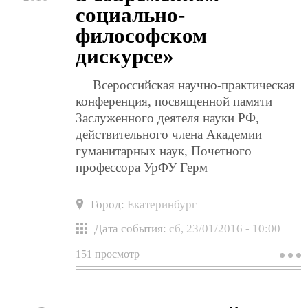
социально-
философском
дискурсе»
Всероссийская научно-практическая
конференция, посвященной памяти
Заслуженного деятеля науки РФ,
действительного члена Академии
гуманитарных наук, Почетного
профессора УрФУ Герм
Город:
Екатеринбург
Дата события:
сб, 23/01/2016 - 10:00
151 просмотр
о
к
«
и
о