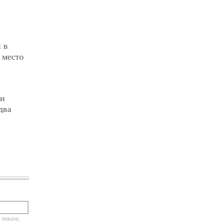
 в
 место
ии
два
 показа.