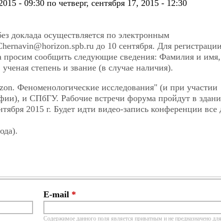
2015 - 09:30
по
четверг, сентября 17, 2015 - 12:30
без доклада осуществляется по электронным
hernavin@horizon.spb.ru до 10 сентября. Для регистрации
а просим сообщить следующие сведения: Фамилия и имя,
 ученая степень и звание (в случае наличия).
zon. Феноменологические исследования" (и при участии
фии), и СПбГУ. Рабочие встречи форума пройдут в здан
тября 2015 г. Будет идти видео-запись конференции все 
ода).
E-mail
*
Содержимое данного поля является приватным и не предназначено для