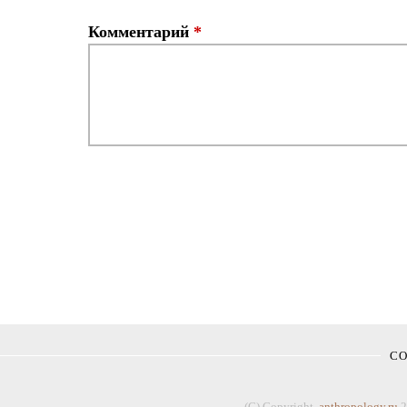
Комментарий
*
С
(C) Copyright,
anthropology.ru
2