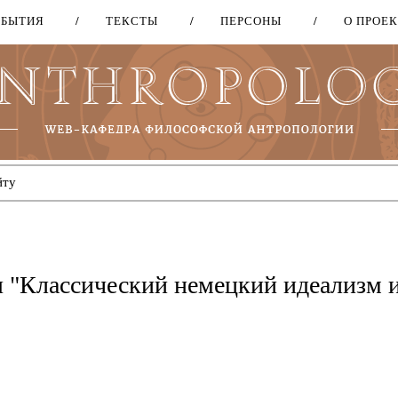
ОБЫТИЯ
ТЕКСТЫ
ПЕРСОНЫ
О ПРОЕ
Перейти
к
основному
содержанию
 "Классический немецкий идеализм 