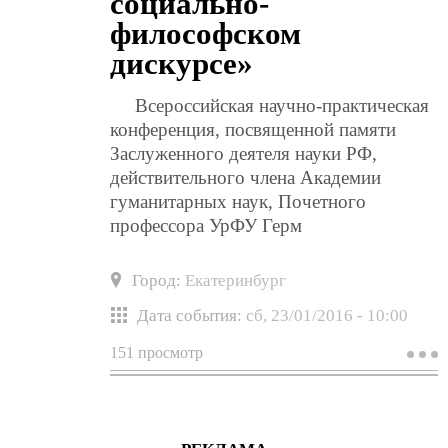
социально-
философском
дискурсе»
Всероссийская научно-практическая
конференция, посвященной памяти
Заслуженного деятеля науки РФ,
действительного члена Академии
гуманитарных наук, Почетного
профессора УрФУ Герм
Город:
Екатеринбург
Дата события:
сб, 23/01/2016 - 10:00
151 просмотр
о
к
«
и
о
в