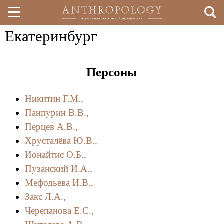
Екатеринбург
Перейти
к
Персоны
основному
содержанию
Никитин Г.М.,
Панпурин В.В.,
Перцев А.В.,
Хрусталёва Ю.В.,
Ионайтис О.Б.,
Пузанский И.А.,
Мефодьева И.В.,
Закс Л.А.,
Черепанова Е.С.,