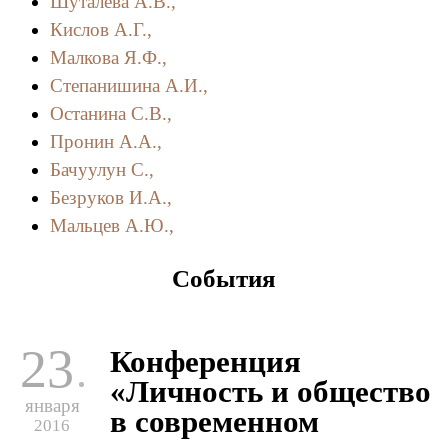
Шуталева А.В.,
Кислов А.Г.,
Малкова Я.Ф.,
Степанишина А.И.,
Останина С.В.,
Пронин А.А.,
Бачуулун С.,
Безруков И.А.,
Мальцев А.Ю.,
События
23
Конференция
«Личность и общество
января
в современном
2016