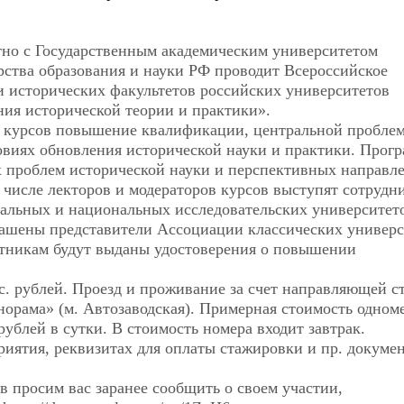
но с Государственным академическим университетом
ства образования и науки РФ проводит Всероссийское
 исторических факультетов российских университетов
ния исторической теории и практики».
е курсов повышение квалификации, центральной пробле
овиях обновления исторической науки и практики. Прог
х проблем исторической науки и перспективных направл
числе лекторов и модераторов курсов выступят сотрудн
альных и национальных исследовательских университет
лашены представители Ассоциации классических универс
стникам будут выданы удостоверения о повышении
. рублей. Проезд и проживание за счет направляющей с
орама» (м. Автозаводская). Примерная стоимость одном
рублей в сутки. В стоимость номера входит завтрак.
иятия, реквизитах для оплаты стажировки и пр. докуме
в просим вас заранее сообщить о своем участии,