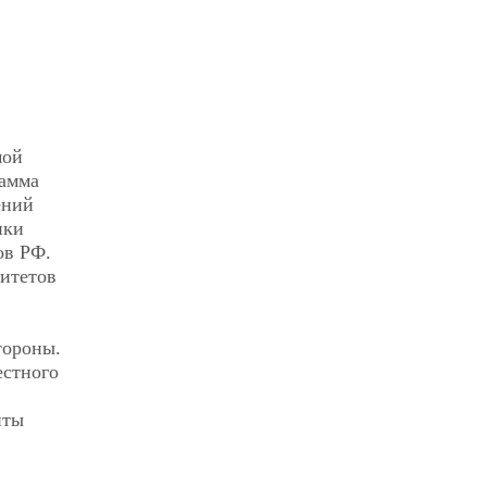
мой
рамма
ений
ики
ов РФ.
итетов
тороны.
естного
нты