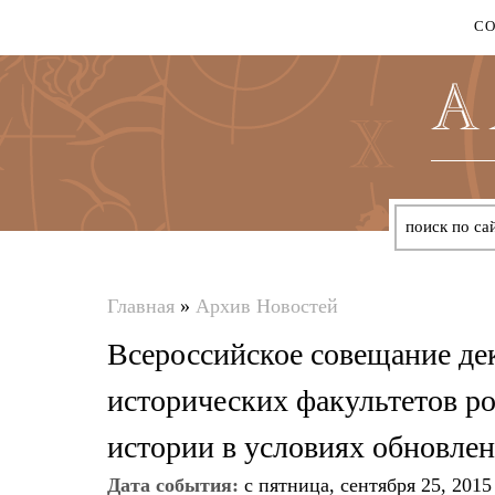
С
Главная
»
Архив Новостей
Вы
Всероссийское совещание де
здесь
исторических факультетов р
истории в условиях обновлен
Дата события:
с
пятница, сентября 25, 2015 