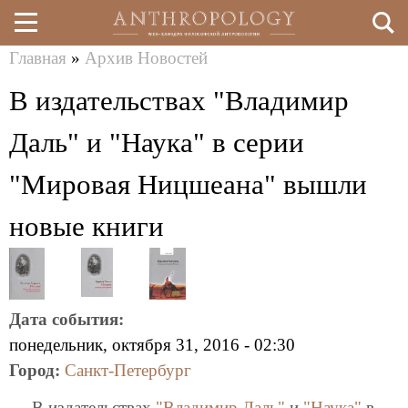
Главная
»
Архив Новостей
Перейти
Вы
В издательствах "Владимир
к
здесь
основному
Даль" и "Наука" в серии
содержанию
"Мировая Ницшеана" вышли
новые книги
Дата события:
понедельник, октября 31, 2016 - 02:30
Город:
Санкт-Петербург
В издательствах
"Владимир Даль"
и
"Наука"
в