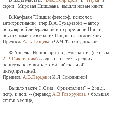
серии "Мировая Ницшеана" вышли новые книги:
В.Кауфман "Ницше: философ, психолог,
антихристианин" (пер.В.А.Сухаревой) -- автор
популярной либеральной интерпретации Ницше,
неутомимый переводчик Ницше на английский.
Предисл.
А.В.Перцева
и О.М.Фархитдиновой
Ф.Аппель "Ницше против демократии" (перевод
А.В.Говорунова
) -- одна из не столь редких
попыток покончить с этой либеральной
интерпретацией.
Предисл.
А.В.Перцев
и И.Я.Соковниной
Вышло также Э.Саид "Ориентализм" -- 2 изд.,
испр. и доп. -- (перевод
А.В.Говорунова
+ большая
статья в конце)