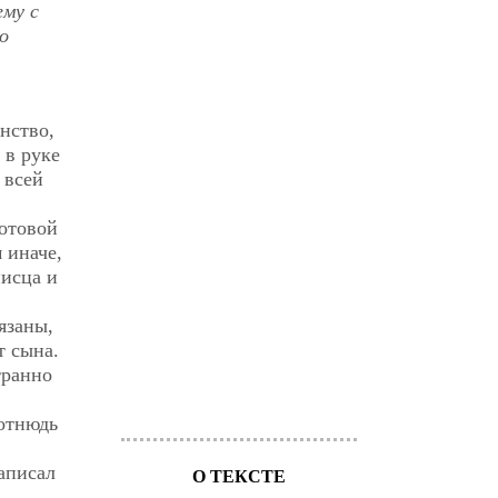
ему с
о
нство,
 в руке
 всей
готовой
 иначе,
писца и
язаны,
т сына.
транно
 отнюдь
аписал
О ТЕКСТЕ