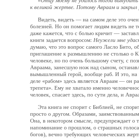
«Отцу моему не удалось тогда вынудить у
к великой жертве. Потому Авраам и закрыл р
Видеть, видеть — на самом деле это очен
болезней. Но он помогает людям видеть не то
даже кажется, что с болью кричит — заставл
книги задается вопросом:
Неужели мне удас
думаю, что это вопрос самого Ласло Бито, о
приглашение к размышлению не столько о Кни
человеке, но по очень большому счету, с по
Авраама, занесшую нож над сыном, останавл
вымышленный герой, вообще раб. И это, на 
деле «рабом» здесь является Авраам — он ра
трепета». Ему не хватало именно человечнос
человек, спасает здесь, по сути дела, и Авра
Эта книга не спорит с Библией, не спорит
просто о другом. Образами, заимствованным
Она, в некотором смысле, предупреждает о т
напоминание о
прошлом, о страшных голоса
богов), вечно требующих человеческих жерт