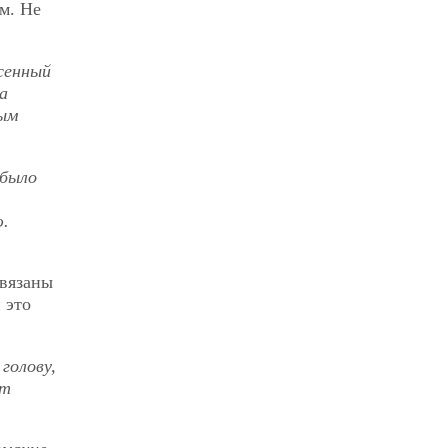
м. Не
есенный
а
рым
 было
ю.
авязаны
 это
голову,
от