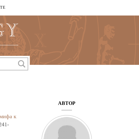
КТЕ
АВТОР
 мифа к
241-