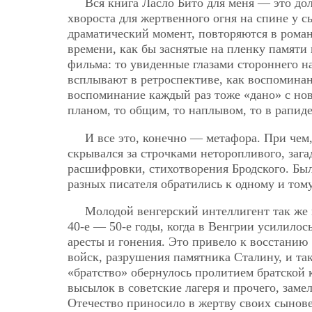
Вся книга Ласло Бито для меня — это дол
хвороста для жертвенного огня на спине у с
драматический момент, повторяются в романе
времени, как бы заснятые на пленку памяти
фильма: то увиденные глазами стороннего н
всплывают в ретроспективе, как воспоминан
воспоминание каждый раз тоже «дано» с но
планом, то общим, то наплывом, то в рапид
И все это, конечно — метафора. При чем,
скрывался за строчками неторопливого, зага
расшифровки, стихотворения Бродского. Был
разных писателя обратились к одному и том
Молодой венгерский интеллигент так же 
40-е — 50-е годы, когда в Венгрии усилилос
аресты и гонения. Это привело к восстанию
войск, разрушения памятника Сталину, и так
«братство» обернулось пролитием братской 
высылок в советские лагеря и прочего, зам
Отечество приносило в жертву своих сынов