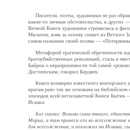
Писатели, поэты, художники не раз обр
какие-то личные обстоятельства, в других —
Вечной Книги художники стремились к фило
Мильтон, взяв за основу сюжет из Ветхого 
самом названии своей поэмы — «Потерянны
Метафорой трагической обреченности иде
братоубийственных революций, стала и мис
Байрон о неразрешимости той самой «роково
Достоевским, говорил Бердяев.
Книга всемирно известного венгерского 
вратам рая» так же основана на библейском
эпизодов всей ветхозаветной Книги Бытия —
Исаака:
Бог сказал: Возьми сына твоего, единст
Мориа, и там принеси его во всесожжение н
для всесожжения, и возложил на Исаака, сын