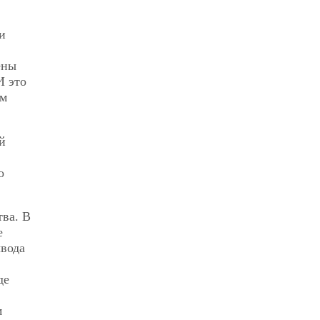
и
ены
И это
ым
й
о
тва. В
е
ывода
де
м