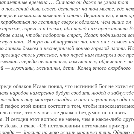
 незапамятные времена … Сначала он даже не узнал тот
в последний день своего детства: на том месте, где нек
перь возвышался каменный столп. Вершина его, к котор
 карабкаться по лестнице вверх к облакам. Чем выше он
 страхом, горечью и болью, ибо перед ним представали В
брав силы, чтобы побороть страх, Исаак поднимался вс
стую ночь. И тут он обнаружил: то, что он с самого н
его липким дымом и нестерпимой вонью горелой плоти. И
сь зрелище столь ужасное, что перед ним померкли все п
змеилась череда несчастных, измученных, обреченных на
ей — мужчины, женщины, дети. Конец этого скорбного
среди облаков Исаак понял, что истинный Бог не хотел ег
теля народов намеренно будут вводить людей в заблужде
разгадать эту мнимую загадку, и оно получит еще один 
й пафос этой книги состоит в том, чтобы иносказательно
сль о том, что человек не должен бездумно исполнять
. И сегодня этот вопрос не менее, чем в какое-либо друг
ет Исаак в главе «Об истолковании потомками примера
правда — бросила на мою жизнь мрачную тень. Однако н