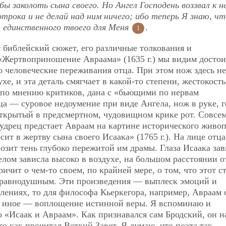
бы заколоть сына своего. Но Ангел Господень воззвал к н
отрока и не делай над ним ничего; ибо теперь Я знаю, чт
 единственного твоего для Меня
.
1
т библейский сюжет, его различные толкования и
 «Жертвоприношение Авраама» (1635 г.) мы видим достои
то человеческие переживания отца. При этом нож здесь не
ухе, и эта деталь смягчает в какой-то степени, жестокость
), по мнению критиков, дана с «бьющими по нервам
ца — суровое недоумение при виде Ангела, нож в руке, 
 открытый в предсмертном, чудовищном крике рот. Совсем
мудрец предстает Авраам на картине исторического живо
т в жертву сына своего Исаака» (1765 г.). На лице отца
озит тень глубоко пережитой им драмы. Глаза Исаака зав
лом зависла высоко в воздухе, на большом расстоянии о
ичит о чем-то своем, по крайней мере, о том, что этот с
а равнодушным. Эти произведения — выплеск эмоций и
лениях, то для философа Кьеркегора, например, Авраам
то иное — воплощение истинной веры. Я вспоминаю и
 «Исаак и Авраам». Как признавался сам Бродский, он н
го как прочитал Ветхий Завет. Я думаю, что поэта так