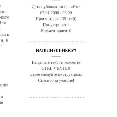
о
Дата публикации на сайте:
ания
07.01.2006 - 03:00
окого
Просмотров:
1391 (+0)
Для
Популярность:
е
Комментариев:
0
 быть
а, в
:
НАШЛИ ОШИБКУ?
Выделите текст и нажмите
CTRL + ENTER
далее следуйте инструкциям
Спасибо за участие!
гший
то
ие