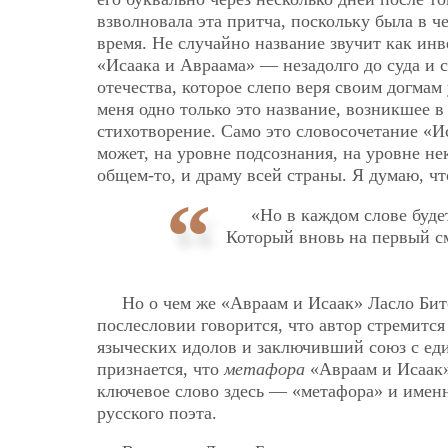
взволновала эта притча, поскольку была в ч
время. Не случайно название звучит как инве
«Исаака и Авраама» — незадолго до суда и с
отечества, которое слепо веря своим догма
меня одно только это название, возникшее 
стихотворение. Само это словосочетание «И
может, на уровне подсознания, на уровне не
общем-то, и драму всей страны. Я думаю, чт
«Но в каждом слове буде
Который вновь на первый 
Но о чем же «Авраам и Исаак» Ласло Бит
послесловии говорится, что автор стремится
языческих идолов и заключивший союз с еди
признается, что
метафора
«Авраам и Исаак
ключевое слово здесь — «метафора» и именн
русского поэта.