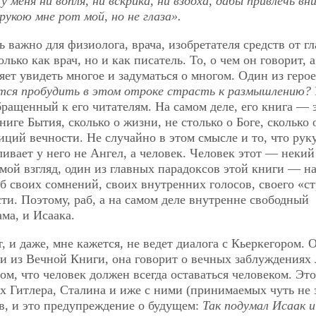
 меня ни вопля, ни вскрика, ни вздоха, дабы привлечь вн
укою мне рот мой, но не глаза».
ь важно для физиолога, врача, изобретателя средств от г
лько как врач, но и как писатель. То, о чем он говорит, 
яет увидеть многое и задуматься о многом. Один из герое
тся пробудить в этом отроке страсть к размышлению?
бращенный к его читателям. На самом деле, его книга — 
ге Бытия, сколько о жизни, не столько о Боге, сколько 
зиций вечности. Не случайно в этом смысле и то, что рук
ивает у него не Ангел, а человек. Человек этот — некий
мой взгляд, один из главных парадоксов этой книги — н
б своих сомнений, своих внутренних голосов, своего «ст
ти. Поэтому, раб, а на самом деле внутренне свободный
ама, и Исаака.
, и даже, мне кажется, не ведет диалога с Кьеркегором. 
и из Вечной Книги, она говорит о вечных заблуждениях 
ом, что человек должен всегда оставаться человеком. Это
х Гитлера, Сталина и иже с ними (принимаемых чуть не 
в, и это предупреждение о будущем:
Так подумал Исаак и