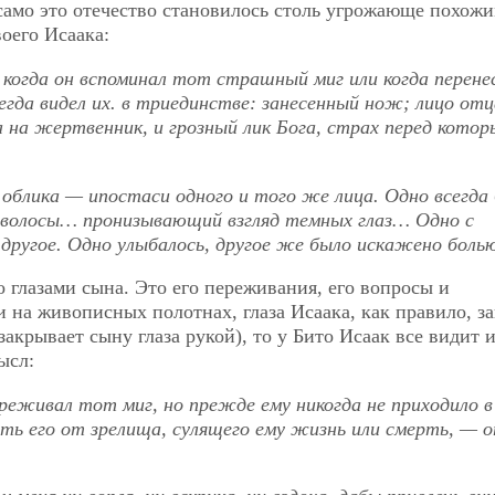
само это отечество становилось столь угрожающе похожи
воего Исаака:
, когда он вспоминал тот страшный миг или когда перен
егда видел их. в триединстве: занесенный нож;
лицо отц
 на жертвенник, и грозный лик Бога, страх перед кото
 облика — ипостаси одного и того же лица. Одно всегда
 волосы… пронизывающий взгляд темных глаз… Одно с
другое. Одно улыбалось, другое же было искажено боль
 глазами сына. Это его переживания, его вопросы и
 на живописных полотнах, глаза Исаака, как правило, з
акрывает сыну глаза рукой), то у Бито Исаак все видит и
ысл:
реживал тот миг, но прежде ему никогда не приходило в 
ить его от зрелища, сулящего ему жизнь или смерть, — 