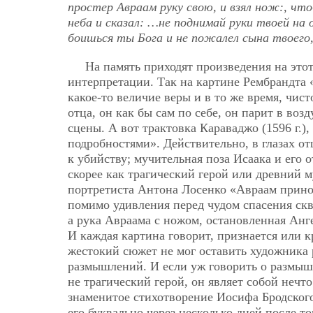
простер Авраам руку свою, и взял нож:, что
неба и сказал: …не поднимай руки твоей на 
боишься ты Бога и не пожалел сына твоего,
На память приходят произведения на это
интерпретации. Так на картине Рембрандта
какое-то величие веры и в то же время, чис
отца, он как бы сам по себе, он парит в возд
сцены. А вот трактовка Караваджо (1596 г.
подробностями». Действительно, в глазах от
к убийству; мучительная поза Исаака и его
скорее как трагический герой или древний 
портретиста Антона Лосенко «Авраам приноси
помимо удивления перед чудом спасения скв
а рука Авраама с ножом, остановленная Анге
И каждая картина говорит, признается или кр
жестокий сюжет не мог оставить художник
размышлений. И если уж говорить о размыш
не трагический герой, он являет собой неч
знаменитое стихотворение Иосифа Бродского
его буквально через несколько дней после то