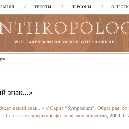
ОБЫТИЯ
ТЕКСТЫ
ПЕРСОНЫ
О ПРОЕ
Перейти
к
основному
содержанию
й знак...»
удет некий знак...»
//
Серия “Symposium”
,
Образ рая: от
г
:
Санкт-Петербургское философское общество
, 2003. C.