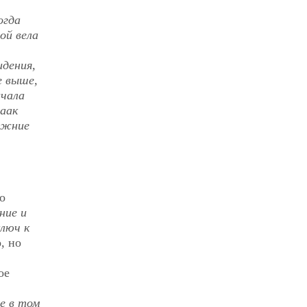
огда
ой вела
идения,
е выше,
ачала
саак
режние
о
ние и
ключ к
, но
ое
е в том