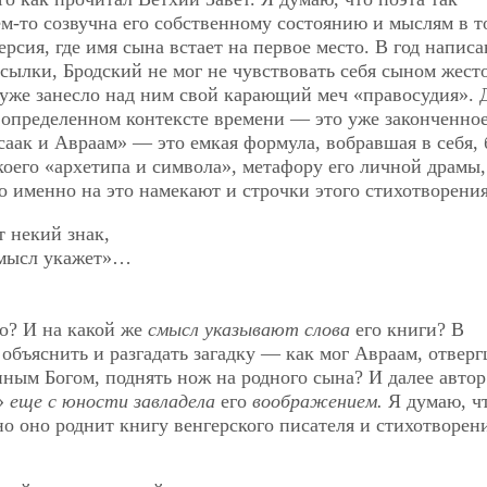
ем-то созвучна его собственному состоянию и мыслям в т
рсия, где имя сына встает на первое место. В год напис
сылки, Бродский не мог не чувствовать себя сыном жест
м уже занесло над ним свой карающий меч «правосудия». 
в определенном контексте времени — это уже законченно
саак и Авраам» — это емкая формула, вобравшая в себя,
коего «архетипа и символа», метафору его личной драмы, 
о именно на это намекают и строчки этого стихотворения
т некий знак,
смысл укажет»…
о? И на какой же
смысл указывают слова
его книги? В
 объяснить и разгадать загадку — как мог Авраам, отвер
ным Богом, поднять нож на родного сына? И далее автор
»
еще с юности завладела
его
воображением.
Я думаю, ч
о оно роднит книгу венгерского писателя и стихотворен