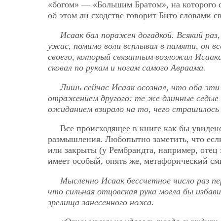
«богом» — «Большим Братом», на которого 
об этом ли сходстве говорит Бито словами с
Исаак бал поражен догадкой. Всякий раз
ужас, помимо воли всплывал в памяти, он вс
своего, который связанным возложил Исаака
сковал по рукам и ногам самого Авраама.
Лишь сейчас Исаак осознал, что оба эти
отражением другого: те же длинные седые
ожиданием взирало на то, чего страшилось 
Все происходящее в книге как бы увидено
размышления. Любопытно заметить, что если
или закрыты (у Рембрандта, например, отец з
имеет особый, опять же, метафорический см
Мысленно Исаак бессчетное число раз пе
что сильная отцовская рука могла бы избав
зрелища занесенного ножа.