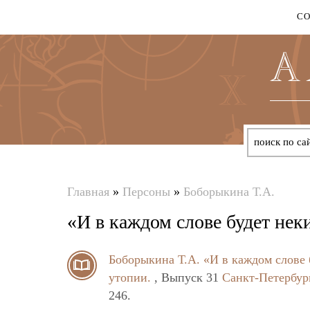
С
Главная
»
Персоны
»
Боборыкина Т.А.
Вы
«И в каждом слове будет неки
здесь
Боборыкина Т.А.
«И в каждом слове б
утопии.
, Выпуск 31
Санкт-Петербур
246.