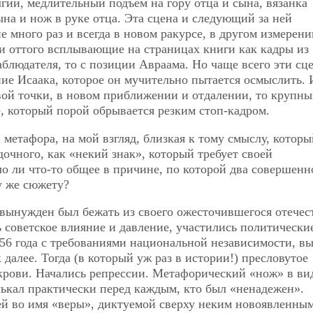
гий, медлительный подъем на гору отца и сына, вязанка
ына и нож в руке отца. Эта сцена и следующий за ней
 много раз и всегда в новом ракурсе, в другом измерени
 и оттого всплывающие на страницах книги как кадры из
аблюдателя, то с позиции Авраама. Но чаще всего эти сц
ие Исаака, которое он мучительно пытается осмыслить. 
вой точки, в новом приближении и отдалении, то крупн
е, который порой обрывается резким стоп-кадром.
 метафора, на мой взгляд, близкая к тому смыслу, которы
дочного, как «некий знак», который требует своей
о ли что-то общее в причине, по которой два совершенн
у же сюжету?
вынужден был бежать из своего ожесточившегося отечес
ь советское влияние и давление, участились политически
 56 года с требованиями национальной независимости, в
 далее. Тогда (в который уж раз в истории!) пресловутое
крови. Начались репрессии. Метафорический «нож» в ви
елькал практически перед каждым, кто был «ненадежен».
ей во имя «веры», диктуемой сверху неким новоявленны