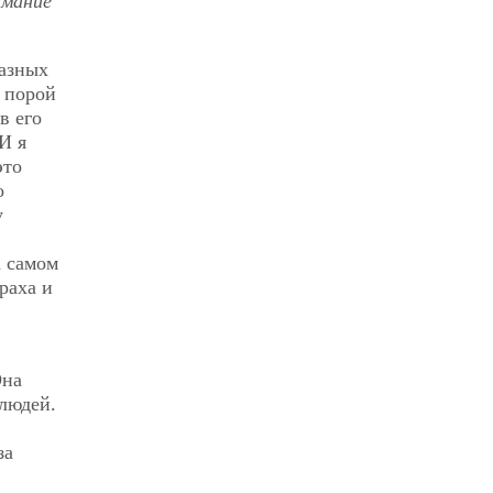
имание
лазных
а порой
в его
И я
это
о
у
а самом
раха и
Она
людей.
за