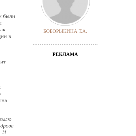
м были
ы
Так
БОБОРЫКИНА Т.А.
ции в
РЕКЛАМА
рит
к
х
ына
землю
 дрова
… И