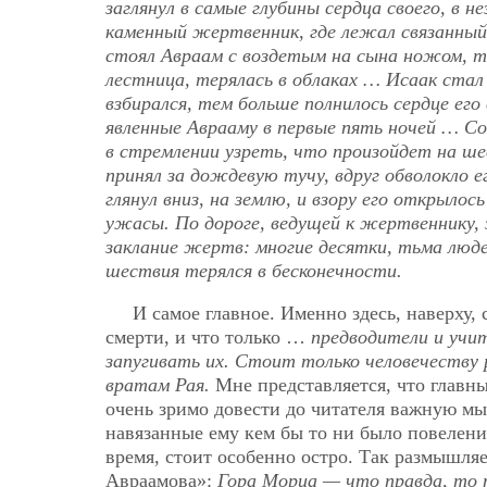
заглянул в самые глубины сердца своего, в
каменный жертвенник, где лежал связанный 
стоял Авраам с воздетым на сына ножом, те
лестница, терялась в облаках … Исаак стал
взбирался, тем больше полнилось сердце его
явленные Аврааму в первые пять ночей … Со
в стремлении узреть, что произойдет на ше
принял за дождевую тучу, вдруг обволокло 
глянул вниз, на землю, и взору его открыло
ужасы. По дороге, ведущей к жертвеннику, 
заклание жертв: многие десятки, тьма люд
шествия терялся в бесконечности.
И самое главное. Именно здесь, наверху, 
смерти, и что только …
предводители и учи
запугивать их. Стоит только человечеству 
вратам Рая.
Мне представляется, что главны
очень зримо довести до читателя важную мы
навязанные ему кем бы то ни было повеления
время, стоит особенно остро. Так размышля
Авраамова»:
Гора Мориа — что правда, то 