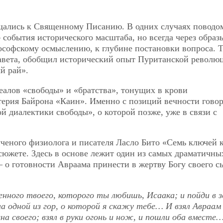
ащались к Священному Писанию. В одних случаях поводо
 события исторического масштаба, но всегда через образ
софскому осмыслению, к глубине постановки вопроса. 
Завета, обобщил исторический опыт Пуританской револю
й рай».
алов «свободы» и «братства», тонущих в крови
терия Байрона «Каин». Именно с позиций вечности гово
й диалектики свободы», о которой позже, уже в связи с
ученого физиолога и писателя Ласло Бито «Семь ключей 
 сюжете. Здесь в основе лежит один из самых драматичны
 о готовности Авраама принести в жертву Богу своего с
венного твоего, которого ты любишь, Исаака; и пойди в 
а одной из гор, о которой я скажу тебе… И взял Авраам
а своего; взял в руки огонь и нож, и пошли оба вместе