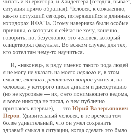
читать и Кьеркегора, и Хайдеггера (сегодня, бывает,
ситуация прямо обратная). Человек, к сожалению,
как-то потухший сегодня, потерявшийся в длинных
коридорах ИФАНа. Этому наверняка были особые
причины, о которых я сейчас не хочу, конечно,
говорить, но, безусловно, это человек, который
олицетворял факультет. Во всяком случае, для тех,
кто хотел там чему-то научиться.
И, «наконец», в ряду именно такого рода людей
я не могу не указать на моего
первого
и, в этом
смысле,
главного
,
решившего вопрос
учителя, на
человека, у которого писал диплом и диссертацию
(но не курсовые — их, с его понимающего ведома,
я вовсе никогда не писал, о чем публично
признаюсь впервые), — это
Юрий Валерьянович
Перов
. Удивительный человек, в те времена тем
более удивительный, что он умел сохранить
здравый смысл в ситуации, когда сделать это было