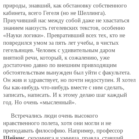
природы, знавший, как обстановку собственного
кабинета, всего Гегеля (но не Шеллинга).
Приучивший нас между собой даже не хвастаться
знанием наизусть гегелевских текстов, особенно
«Науки логики». Превративший всех тех, кто не
повредился умом за пять лет учебы, в чистых
гегельянцев. Человек с удивительным даром
внятной речи, который, к сожалению, уже
достаточно давно по внешним привходящим
обстоятельствам вынужден был уйти с факультета.
Он жив и здравствует, но почти недоступен. Я хотел
бы как-нибудь что-нибудь вместе с ним сделать,
записать, написать. И к этому делаю шаг каждый
год. Но очень «мысленный».
Встречались люди очень высокого
нравственного полета, хотя они могли и не
преподавать философию. Например, профессор
Шейнис
, скромняга и умница, правда, ставший