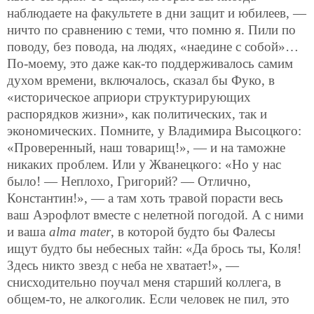
наблюдаете на факультете в дни защит и юбилеев, —
ничто по сравнению с теми, что помню я. Пили по
поводу, без повода, на людях, «наедине с собой»…
По-моему, это даже как-то поддерживалось самим
духом времени, включалось, сказал бы Фуко, в
«историческое априори структурирующих
распорядков жизни», как политических, так и
экономических. Помните, у Владимира Высоцкого:
«Проверенный, наш товарищ!», — и на таможне
никаких проблем. Или у Жванецкого: «Но у нас
было! — Неплохо, Григорий? — Отлично,
Константин!», — а там хоть травой порасти весь
ваш Аэрофлот вместе с нелетной погодой. А с ними
и ваша
alma mater
, в которой будто бы Фалесы
ищут будто бы небесных тайн: «Да брось ты, Коля!
Здесь никто звезд с неба не хватает!», —
снисходительно поучал меня старший коллега, в
общем-то, не алкоголик. Если человек не пил, это