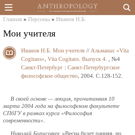
Главная
»
Персоны
»
Иванов Н.Б.
Перейти
Вы
Мои учителя
к
здесь
основному
Иванов Н.Б.
Мои учителя
//
Альманах «Vita
содержанию
Cogitans»
,
Vita Cogitans. Выпуск 4.
, №4
Санкт-Петербург
:
Санкт-Петербургское
философское общество
, 2004. C.128-152.
В своей основе — лекция, прочитанная 10
марта 2004 года на философском факультете
СПбГУ в рамках курса «Философия
современности».
Николай Борисович
: «Весна будет ранняя, но