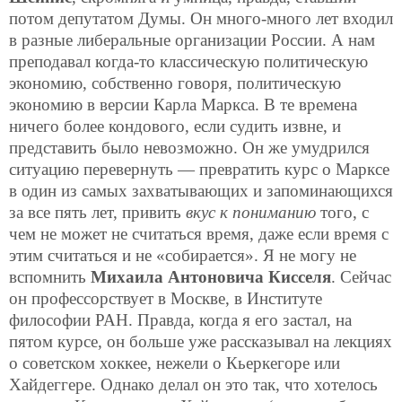
потом депутатом Думы. Он много-много лет входил
в разные либеральные организации России. А нам
преподавал когда-то классическую политическую
экономию, собственно говоря, политическую
экономию в версии Карла Маркса. В те времена
ничего более кондового, если судить извне, и
представить было невозможно. Он же умудрился
ситуацию перевернуть — превратить курс о Марксе
в один из самых захватывающих и запоминающихся
за все пять лет, привить
вкус к пониманию
того, с
чем не может не считаться время, даже если время с
этим считаться и не «собирается». Я не могу не
вспомнить
Михаила Антоновича Кисселя
. Сейчас
он профессорствует в Москве, в Институте
философии РАН. Правда, когда я его застал, на
пятом курсе, он больше уже рассказывал на лекциях
о советском хоккее, нежели о Кьеркегоре или
Хайдеггере. Однако делал он это так, что хотелось