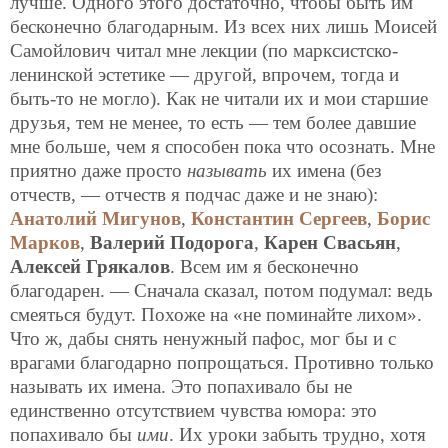
лучше. Одного этого достаточно, чтобы быть им
бесконечно благодарным. Из всех них лишь Моисей
Самойлович читал мне лекции (по марксистско-
ленинской эстетике — другой, впрочем, тогда и
быть-то не могло). Как не читали их и мои старшие
друзья, тем не менее, то есть — тем более давшие
мне больше, чем я способен пока что осознать. Мне
приятно даже просто
называть
их имена (без
отчеств, — отчеств я подчас даже и не знаю):
Анатолий Мигунов
,
Константин Сергеев
,
Борис
Марков
,
Валерий Подорога
,
Карен Свасьян
,
Алексей Грякалов
. Всем им я бесконечно
благодарен. — Сначала сказал, потом подумал: ведь
смеяться будут. Похоже на «не поминайте лихом».
Что ж, дабы снять ненужный пафос, мог бы и с
врагами благодарно попрощаться. Противно только
называть их имена. Это попахивало бы не
единственно отсутствием чувства юмора: это
попахивало бы
ими
. Их уроки забыть трудно, хотя