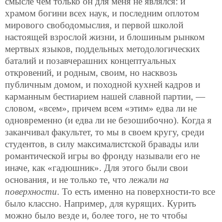
смысле чем только он для меня не являлся: и
храмом богини всех наук, и последним оплотом
мирового свободомыслия, и первой школой
настоящей взрослой жизни, и блошиным рынком
мертвых языков, поддельных методологических
баталий и позавчерашних концептуальных
откровений, и родным, своим, но насквозь
публичным домом, и походной кухней кадров и
карманным
бестиарием нашей славной партии, —
словом, «всем», причем всем «этим» едва ли не
одновременно (и едва ли не безошибочно). Когда я
заканчивал факультет, то мы в своем кругу, среди
студентов, в силу максималистской бравады или
романтической игры во фронду называли его не
иначе, как «гадюшник». Для этого были свои
основания, и не только те, что лежали
на
поверхности
. То есть именно на поверхности-то все
было классно. Например, для курящих. Курить
можно было везде и, более того, не то чтобы