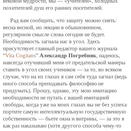
вековой мудрости, мы — «учителей», холодных
похитителей душ его ранних посетителей.
Рад вам сообщить, что защиту можно снять:
весна весной, но лекции в обыкновенном,
регулярном смысле слова сегодня не будет.
Необходимость загнала нас в угол. Здесь
присутствует главный редактор вашего журнала
“
Vita Cogitans
”
Александр Погребняк
, надеюсь,
навсегда отучивший меня от предательской манеры
ставить в угол своих учеников — за то, во всяком
случае, что на их глазах я сам себя туда загнал (ведь
иного способа преподавать философию не
придумать). Прошу, однако, эту мою имитацию
необходимости не путать с вашей имитацией
свободы, когда уже на моих глазах вы не без успеха
портите самую
интеллектуальную государственную
собственность — бьете окна и витрины, — за это я
как раз наказываю (хотя другого способа чему-то