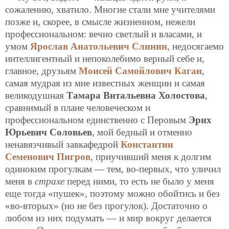
сожалению, хватило. Многие стали мне учителями
позже и, скорее, в
смысле жизненном, нежели
профессиональном: вечно светлый и власами, и
умом
Ярослав Анатольевич Слинин
, недосягаемо
интеллигентный и непоколебимо верный себе и,
главное, друзьям
Моисей Самойлович Каган
,
самая мудрая из мне известных женщин и самая
великодушная
Тамара Витальевна Холостова
,
сравнимый в плане человеческом и
профессиональном единственно с Перовым
Эрих
Юрьевич Соловьев
, мой бедный и отменно
ненавязчивый завкафедрой
Константин
Семенович Пигров
, приучивший меня к долгим
одиноким прогулкам — тем, во-первых, что уличил
меня в
страхе
перед ними, то есть не было у меня
еще тогда «пушек», поэтому можно обойтись и без
«во-вторых» (но не без прогулок). Достаточно о
любом из них подумать — и мир вокруг делается