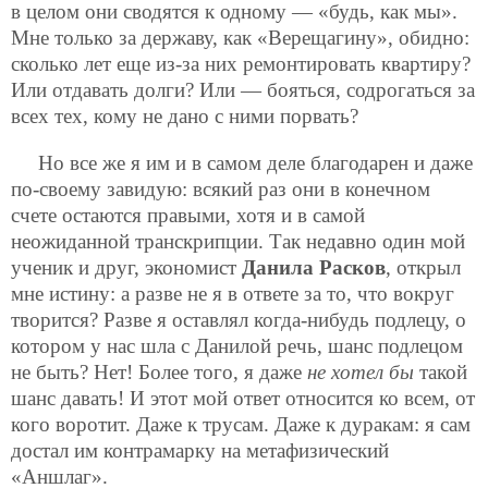
в целом они сводятся к одному — «будь, как мы».
Мне только за державу, как «Верещагину», обидно:
сколько лет еще из-за них ремонтировать квартиру?
Или отдавать долги? Или — бояться, содрогаться за
всех тех, кому не дано с ними порвать?
Но все же я им и в самом деле благодарен и даже
по-своему завидую: всякий раз они в конечном
счете остаются правыми, хотя и в самой
неожиданной транскрипции. Так недавно один мой
ученик и друг, экономист
Данила Расков
, открыл
мне истину: а разве не я в ответе за то, что вокруг
творится? Разве я оставлял когда-нибудь подлецу, о
котором у нас шла с Данилой речь, шанс подлецом
не
быть? Нет! Более того, я даже
не хотел бы
такой
шанс давать! И этот мой ответ относится ко всем, от
кого воротит. Даже к трусам. Даже к дуракам: я сам
достал им контрамарку на метафизический
«Аншлаг».