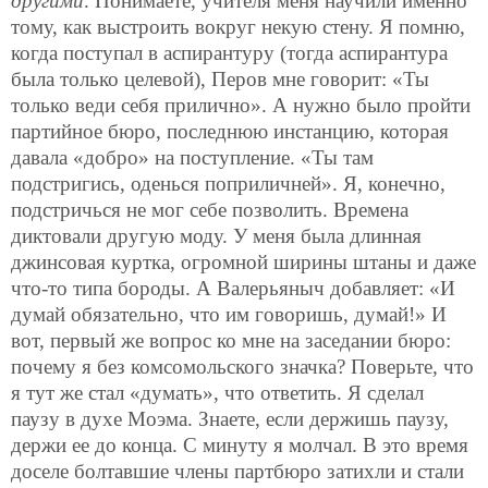
другими
. Понимаете, учителя меня научили именно
тому, как выстроить вокруг некую стену. Я помню,
когда поступал в аспирантуру (тогда аспирантура
была только целевой), Перов мне говорит: «Ты
только веди себя прилично». А нужно было пройти
партийное бюро, последнюю инстанцию, которая
давала «добро» на поступление. «Ты там
подстригись, оденься поприличней». Я, конечно,
подстричься не мог себе позволить. Времена
диктовали другую моду. У меня была длинная
джинсовая куртка, огромной ширины штаны и даже
что-то типа бороды. А Валерьяныч добавляет: «И
думай обязательно, что им говоришь, думай!» И
вот, первый же вопрос ко мне на заседании бюро:
почему я без комсомольского значка? Поверьте, что
я тут же стал «думать», что ответить. Я сделал
паузу в духе Моэма. Знаете, если держишь паузу,
держи ее до конца. С минуту я молчал. В это время
доселе болтавшие члены партбюро затихли и стали