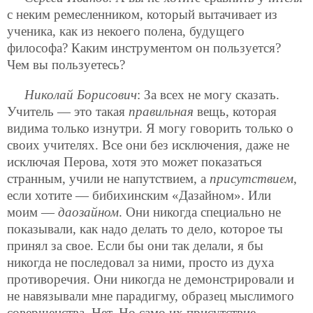
с неким ремесленником, который вытачивает из
ученика, как из некоего полена, будущего
философа? Каким инструментом он пользуется?
Чем вы пользуетесь?
Николай Борисович
: За всех не могу сказать.
Учитель — это такая
правильная
вещь, которая
видима только изнутри. Я могу говорить только о
своих учителях. Все они без исключения, даже не
исключая Перова, хотя это может показаться
странным, учили не напутствием, а
присутствием
,
если хотите — бибихинским «Дазайном». Или
моим —
даозайном
. Они никогда специально не
показывали, как надо делать то дело, которое ты
принял за свое. Если бы они так делали, я бы
никогда не последовал за ними, просто из духа
противоречия. Они никогда не демонстрировали и
не навязывали мне парадигму, образец мыслимого
совершенства. Нет. Но само их присутствие