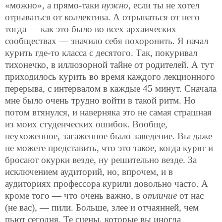
«можно», а прямо-таки
нужно
, если ты не хотел
отрываться от коллектива. А отрываться от него
тогда — как это было во всех архаических
сообществах — значило себя похоронить. Я начал
курить где-то класса с десятого. Так, покуривал
тихонечко, в иллюзорной тайне от родителей. А тут
приходилось курить во время каждого лекционного
перерыва, с интервалом в каждые 45 минут. Сначала
мне было очень трудно войти в такой ритм. Но
потом втянулся, и наверняка это не самая страшная
из моих студенческих ошибок. Вообще,
неухоженное, загаженное было заведение. Вы даже
не можете представить, что это такое, когда курят и
бросают окурки везде, ну решительно везде. За
исключением аудиторий, но, впрочем, и в
аудиториях профессора курили довольно часто. А
кроме того — что очень важно, в
отличие
от нас
(не вас), — пили. Больше, злее и отчаянней, чем
пьют сегодня. Те сцены, которые вы иногда