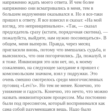
напряженно ждать моего ответа. И чем более
напряженно они всматривались в меня, тем в
большем недоумении оказывался я. Но я все-таки
пришел к ответу. Я все взвесил и сказал: «На мой
взгляд, это непринципиально». «Так, — сказал
председатель сразу (кстати, порядочная скотина), —
пожалуйста, выйдите, нам нужно посовещаться». В
общем, меня выперли. Правда, через месяц
пригласили вновь, потому что вмешалась судьба, и
выяснилось, что они погорячились. Да, пожалуй, и
я тоже. Инквизиция это или нет, но, к моему
сожалению, на следующее заседание я пришел с
комсомольским значком, взял у подружки. Это
очень смешно смотрелось среди многочисленных
пуговиц «Levi’s». Но тем не менее. Конечно, это
унижение и гадость. Конечно, это нечто, что можно
назвать инквизиторским процессом. Мы постоянно
были под прессингом, который воспринимался как
сама собой разумеющаяся вещь. Надо было