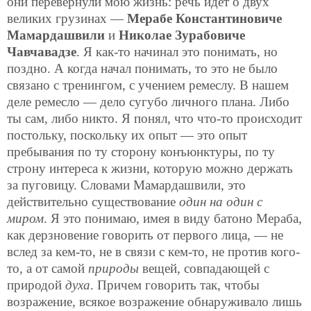
они перевернули мою жизнь: речь идет о двух
великих грузинах —
Мерабе Константиновиче
Мамардашвили
и
Николае Зурабовиче
Чавчавадзе
. Я как-то начинал это понимать, но
поздно. А когда начал понимать, то это не было
связано с тренингом, с учением ремеслу. В нашем
деле ремесло — дело сугубо личного плана. Либо
ты сам, либо никто. Я понял, что что-то происходит
постольку, поскольку их опыт — это опыт
пребывания по ту сторону конъюнктуры, по ту
строну интереса к жизни, которую можно держать
за пуговицу. Словами Мамардашвили, это
действительно существование
один на один с
миром
. Я это понимаю, имея в виду батоно Мераба,
как дерзновение говорить от первого лица, — не
вслед за кем-то, не в связи с кем-то, не против кого-
то, а от самой
природы
вещей, совпадающей с
природой
духа
. Причем говорить так, чтобы
возражение, всякое возражение обнаруживало лишь