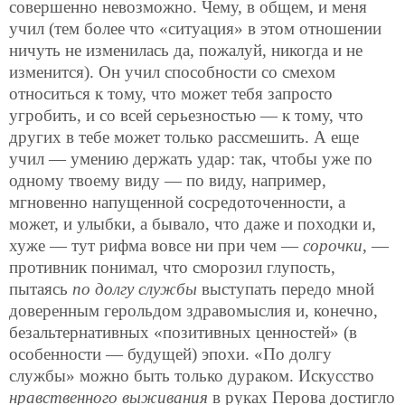
совершенно невозможно. Чему, в общем, и меня
учил (тем более что «ситуация» в этом отношении
ничуть не изменилась да, пожалуй, никогда и не
изменится). Он учил способности со смехом
относиться к тому, что может тебя запросто
угробить, и со всей серьезностью — к тому, что
других в тебе может только рассмешить. А еще
учил — умению держать удар: так, чтобы уже по
одному твоему виду — по виду, например,
мгновенно напущенной сосредоточенности, а
может, и улыбки, а бывало, что даже и походки и,
хуже — тут рифма вовсе ни при чем —
сорочки
, —
противник понимал, что сморозил глупость,
пытаясь
по долгу службы
выступать передо мной
доверенным герольдом здравомыслия и, конечно,
безальтернативных «позитивных ценностей» (в
особенности — будущей) эпохи. «По долгу
службы» можно быть только дураком. Искусство
нравственного выживания
в руках Перова достигло