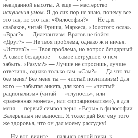
невиданной высоты. А еще — мастерство
искушения умом
. Я до сих пор не знаю, почему все
это так, но это так: «Философия?» — Не для
слабаков, читай Фриша, Маркеса, «Золотого осла».
«Враг?» — Дилетантизм. Врагов не бойся.
«Друг?» — Не твоя проблема, однако ж и ничья.
«Истина?» — Твоя проблема, но вопрос бездарный
А самое бездарное — самое нетрудное: о нем
забыть. «Разум?» — Лучше не спросишь, лучше
ответишь, однако только сам. «Сам?» — Да что ты
без меня? Без меня ты — чистый позитивизм! Для
кого — забытая анкета, для кого — «чистый
рационализм» (читай — «глупость», или
«разменная монета», или «иррационализм»), а для
меня — первый символ веры. «Веры» в философии
Валерьяныч не выносит. Я тоже: дай Бог ему того
же здоровья, что он дал моему рассудку!
Ну вот, видите — пальцев одной руки, к