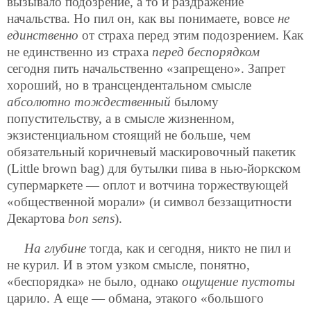
вызывало подозрение, а то и раздражение
начальства. Но пил он, как вы понимаете,
вовсе
не
единственно
от страха перед этим подозрением. Как
не единственно из страха
перед беспорядком
сегодня пить начальственно «запрещено». Запрет
хороший, но в трансцендентальном смысле
абсолютно тождественный
былому
попустительству, а в смысле жизненном,
экзистенциальном стоящий не больше, чем
обязательный коричневый маскировочный пакетик
(Little brown bag) для бутылки пива в нью-йоркском
супермаркете — оплот и вотчина торжествующей
«общественной морали» (и символ беззащитности
Декартова
bon sens
).
На глубине
тогда, как и сегодня, никто не пил и
не курил. И в этом узком смысле, понятно,
«беспорядка» не было, однако
ощущение пустоты
царило. А еще — обмана, этакого «большого