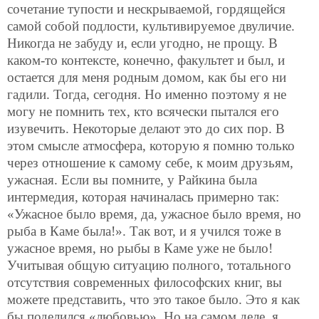
сочетание тупости и нескрываемой, гордящейся
самой собой подлости, культивируемое двуличие.
Никогда не забуду и, если угодно, не прощу. В
каком-то контексте, конечно, факультет и был, и
остается для меня родным домом, как бы его ни
гадили. Тогда, сегодня. Но именно поэтому я не
могу не помнить тех, кто всячески пытался его
изувечить. Некоторые делают это до сих пор. В
этом смысле атмосфера, которую я помню только
через отношение к самому себе, к моим друзьям,
ужасная. Если вы помните, у Райкина была
интермедия, которая начиналась примерно так:
«Ужасное было время, да, ужасное было время, но
рыба в Каме была!». Так вот, и я учился тоже в
ужасное время, но рыбы в Каме уже не было!
Учитывая общую ситуацию полного, тотального
отсутствия современных философских книг, вы
можете представить, что это такое было. Это я как
бы поделился «любовью». Но на самом деле, я