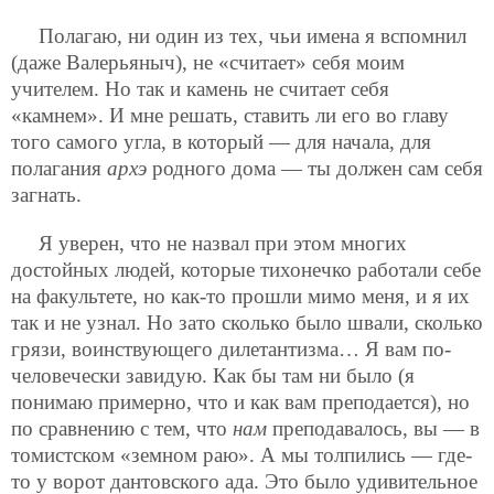
Полагаю, ни один из тех, чьи имена я вспомнил
(даже Валерьяныч), не «считает» себя моим
учителем. Но так и камень не считает себя
«камнем». И мне решать, ставить ли его во главу
того самого угла, в который — для начала, для
полагания
архэ
родного дома — ты должен сам себя
загнать.
Я уверен, что не назвал при этом многих
достойных людей, которые тихонечко работали себе
на факультете, но как-то прошли мимо меня, и я их
так и не узнал. Но зато сколько было швали, сколько
грязи, воинствующего дилетантизма… Я вам по-
человечески завидую. Как бы там ни было (я
понимаю примерно, что и как вам преподается), но
по сравнению с тем, что
нам
преподавалось, вы — в
томистском «земном раю». А мы толпились — где-
то у ворот дантовского ада. Это было удивительное