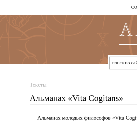
С
Тексты
Вы
Альманах «Vita Cogitans»
здесь
Альманах молодых философов «Vita Cogi