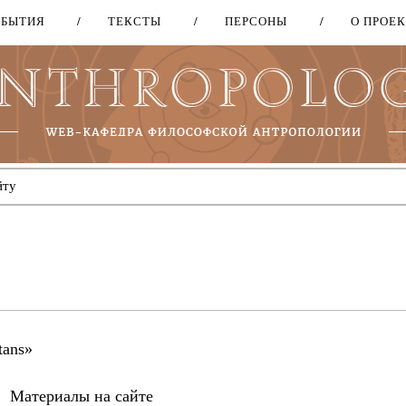
ОБЫТИЯ
ТЕКСТЫ
ПЕРСОНЫ
О ПРОЕ
Перейти
к
основному
содержанию
tans»
Материалы на сайте