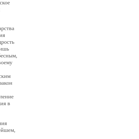
ское
ы
арства
ия
дрость
лишь
бесным,
воему
ским
закон
тление
ия в
ния
нейшем,