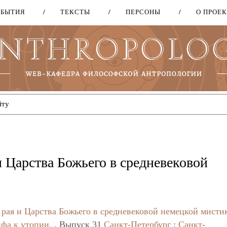
ОБЫТИЯ
ТЕКСТЫ
ПЕРСОНЫ
О ПРОЕ
Перейти
к
основному
содержанию
 Царства Божьего в средневековой
рая и Царства Божьего в средневековой немецкой мисти
ифа к утопии.
, Выпуск 31
Санкт-Петербург
:
Санкт-