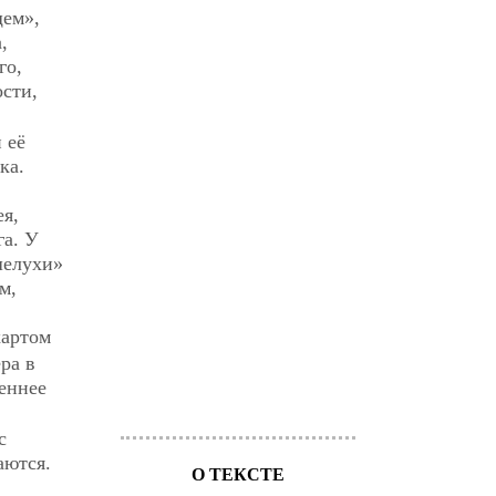
щем»,
,
го,
сти,
 её
ка.
я,
га. У
шелухи»
м,
хартом
ра в
еннее
с
аются.
О ТЕКСТЕ