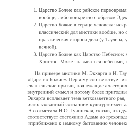
Царство Божие как райское первовремя:
вообще, либо конкретно с образом Эдем
Царство Божие в сердце человека: искр
классический для мистики вообще, но о
практическая сторона дела (у Таулера,
вечной).
Царство Божие как Царство Небесное: м
Христос. Может называться небесами, 
На примере мистики М. Экхарта и И. Тау
«Царство Божие». Первому соответствует и
евангельские притчи, подлежащие аллегори
внутренний смысл и потому более пригодные
Экхарта всплывает тема ветхозаветного рая
использованный сознанием культурно-ментал
Это отметила Н.О. Гучинская, сказав, что д
соответствует состоянию Адама до грехопаде
«приближено к земному бытованию челове