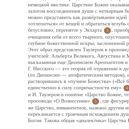
немецкой мистике. Царствие Божие оказыва
залогом воссоединения души с нетварным бы
можно представить как развёртывание идей 
«отлепиться» от вещей и обратиться вглубь 
безусловно, перенятое у Экхарта
, приоб
3
очищения себя от всего тварного, опустоше
глубине божественной искры, заслоненной 
Этот образ представлен Таулером в проповед
учителей: Альберта Великого, Августина и 
высказанная еще Дионисием Ареопагитом и 
Г. Нисского — это теория об отражении в д
(по Дионисию — апофатическим методом), и 
растворившись в «пучине Божества» («Всё б
единственно в силу сопричастности ему»
4
и И. Таулером в понятие «Царство Божие, чт
проповеди «О Вознесении»
, где фигури
5
же Царство, имманентное, названо другим 
перекликается с троичным исхождением души
Богом. Такова общая «диалектика» Царства Б