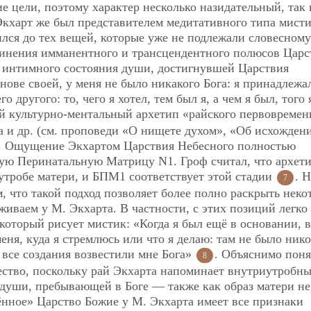
е цели, поэтому характер несколько назидательный, так 
кхарт же был представителем медитативного типа мисти
лся до тех вещей, которые уже не подлежали словесному
инения имманентного и трансцендентного полюсов Царс
, интимного состояния души, достигнувшей Царствия
нове своей, у меня не было никакого Бога: я принадлежа
о другого: то, чего я хотел, тем был я, а чем я был, того 
й культурно-ментальный архетип
«райского первовремен
а и др. (см. проповеди «О нищете духом», «Об исхожден
). Ощущение Экхартом Царствия Небесного полностью
ую Перинатальную Матрицу N1. Гроф считал, что архети
утробе матери, и БПМ1 соответствует этой стадии
. 
7
м, что такой подход позволяет более полно раскрыть неко
живаем у М. Экхарта. В частности, с этих позиций легко
 который рисует мистик: «Когда я был ещё в основании, в
ня, куда я стремлюсь или что я делаю: там не было нико
 все создания возвестили мне Бога»
. Объяснимо поня
8
ество, поскольку рай Экхарта напоминает внутриутробны
я души, пребывающей в Боге — также как образ матери не
ённое» Царство Божие у М. Экхарта имеет все признаки