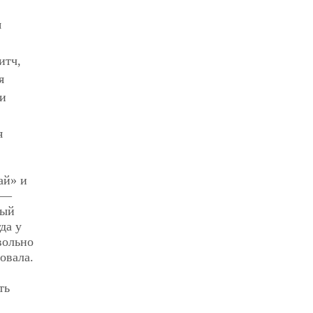
я
итч,
я
ни
я
ай» и
 —
ный
да у
вольно
овала.
ть