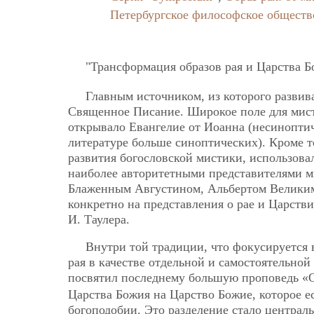
Петербургское философское обществ
"Трансформация образов рая и Царства Б
Главным источником, из которого развив
Священное Писание. Широкое поле для мист
открывало Евангелие от Иоанна (несиноптич
литературе больше синоптических). Кроме т
развития богословской мистики, использов
наиболее авторитетными представителями м
Блаженным Августином, Альбертом Великим 
конкретно на представления о рае и Царств
И. Таулера.
Внутри той традиции, что фокусируется 
рая в качестве отдельной и самостоятельной
посвятил последнему большую проповедь «
Царства Божия на Царство Божие, которое ес
богоподобии. Это разделение стало центра