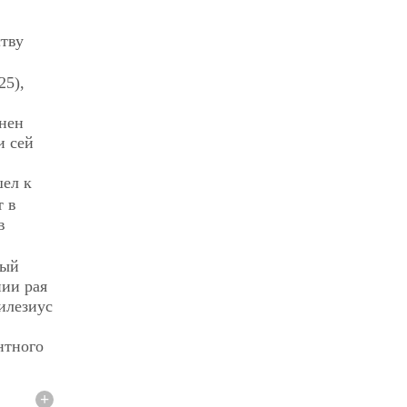
ству
25),
онен
и сей
шел к
т в
в
ный
нии рая
илезиус
нтного