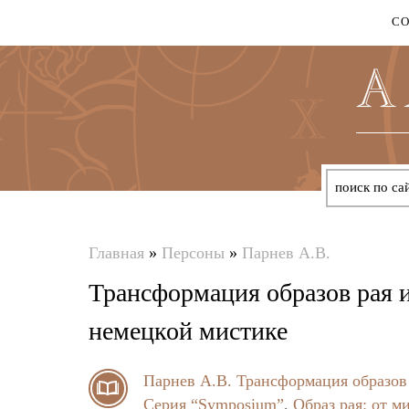
С
Главная
»
Персоны
»
Парнев А.В.
Вы
Трансформация образов рая и
здесь
немецкой мистике
Парнев А.В.
Трансформация образов 
Серия “Symposium”
,
Образ рая: от м