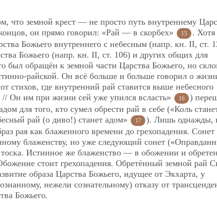
м, что земной крест — не просто путь внутреннему Цар
е концов, он прямо говорил: «Рай — в скорбех»
. Хотя
15
ства Божьего внутреннего с небесным (напр. кн. II, ст. 1
ва Божьего (напр. кн. II, ст. 106) и других общих для
то был обращён к земной части Царства Божьего, но скл
стинно-райской. Он всё больше и больше говорил о жизн
 и от стихов, где внутренний рай ставится выше небесного
: // Он им при жизни сей уже упился
всласть»
) пере
16
дом для того, кто сумел обрести рай в себе («Коль стане
бесный рай (о диво!) станет адом»
). Лишь однажды, 
17
образ рая как блаженного времени до грехопадения. Сонет
енному блаженству, но уже следующий сонет («Оправдан
я тоска. Истинное же блаженство — в обожении и обрете
 Обожение стоит грехопадения. Обретённый земной рай С
звитие образа Царства Божьего, идущее от Экхарта, у
сознанному, нежели сознательному) отказу от трансценде
тва Божьего.