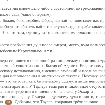
 здесь мы имеем дело либо с состоянием до грехопадени
ского сада (чаще с первым).
а Божия, богоподобие. Образ, взятый из новозаветных пр
собо употребительный в тех случаях, где разрабатываетс
 у Экхарта там, где он учит практическому стяжанию жиз
есто пребывания душ после смерти, место, куда вознёсс
небесным Иерусалимом и т.п.
лера становится очевидной разница между понятиями «р
звестный сюжет из книги Бытия об Адаме и Еве, второму
ческому истолкованию, имеющие глубокий и неоднознач
 для использования в мистических текстах. Поэтому, ког
, — это не отсылка к библейскому Эдему, а лишь непроиз
ьный архетип. У Таулера тема рая в таком виде отсутств
уализм внутреннего и внешнего человека у Экхарта
ния и после, а у Таулера — дуализму духа и плоти, то ес
ка»
. Добавим, что Таулер, сокращая трёхплановое
10