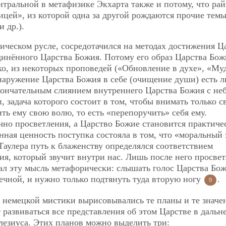
нтральной в метафизике Экхарта также и потому, что рай
ицей», из которой одна за другой рождаются прочие тем
 др.).
тическом русле, сосредотачился на методах достижения Ц
единённого Царства Божия. Потому его образ Царства Бож
о, из некоторых проповедей («Обновление в духе», «Му
бнаружение Царства Божия в себе (очищение души) есть 
кончательным слиянием внутреннего Царства Божия с не
, задача которого состоит в том, чтобы внимать только с
ть ему свою волю, то есть «перепоручить» себя ему.
чно просветления, а Царство Божие становится практиче
нная ценность поступка состояла в том, что «моральный 
Таулера путь к блаженству определялся соответствием
ия, который звучит внутри нас. Лишь после него просве
ал эту
мысль метафорически: слышать голос Царства Бож
вечной, и нужно только подтянуть туда вторую ногу
.
9
я немецкой мистики вырисовывались те планы и те значе
 развиваться все представления об этом Царстве в даль
илезиуса. Этих планов можно выделить три: