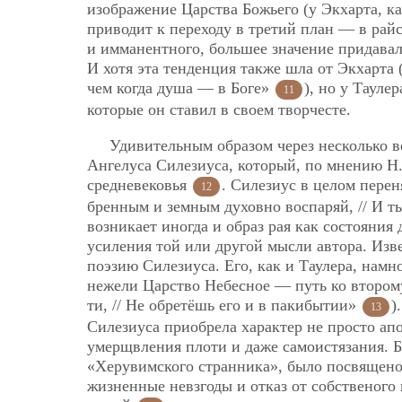
изображение Царства Божьего (у Экхарта, к
приводит к переходу в третий план — в рай
и имманентного, большее значение придавал
И хотя эта тенденция также
шла от Экхарта 
чем когда душа — в Боге»
), но у Тауле
11
которые он ставил в своем творчесте.
Удивительным образом через несколько в
Ангелуса Силезиуса, который, по мнению Н
средневековья
. Силезиус в целом пере
12
бренным и земным духовно воспаряй, // И ты 
возникает иногда и образ рая как состояния
усиления той или другой мысли автора. Изв
поэзию Силезиуса. Его, как и Таулера, намн
нежели Царство Небесное — путь ко второму
ти, // Не обретёшь его и в пакибытии»
)
13
Силезиуса приобрела характер не просто ап
умерщвления плоти и даже самоистязания. Б
«Херувимского странника», было посвящено
жизненные невзгоды и отказ от собственого