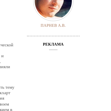
ПАРНЕВ А.В.
РЕКЛАМА
ической
 и
,
лияли
ть тему
Экхарт
тия
своем
жием в