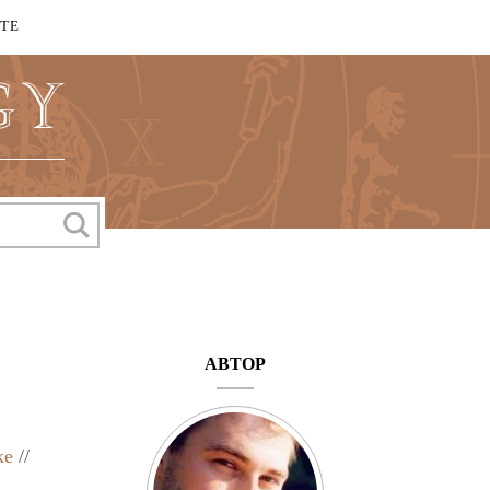
КТЕ
АВТОР
ке
//