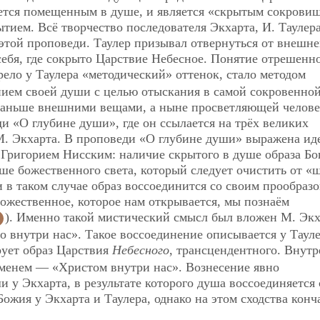
ется помещенным в душе, и является «скрытым сокрови
тием. Всё творчество последователя Экхарта, И. Таулера
этой проповеди. Таулер призывал отвернуться от внешне
себя, где сокрыто Царствие Небесное.
Понятие отрешенно
рело у Таулера «методический» оттенок, стало методом
нием своей души с целью отыскания в самой сокровенной
раньше внешними вещами, а ныне просветляющей челове
и «О глубине души», где он ссылается на трёх великих
М. Экхарта. В проповеди «О глубине души» выражена иде
Григорием Нисским: наличие скрытого в душе образа Бо
уше божественного света, который следует очистить от «
в таком случае образ воссоединится со своим прообразо
ожественное, которое нам открывается, мы познаём
). Именно такой мистический смысл был вложен М. Эк
о внутри нас». Такое воссоединение описывается у Тауле
рует образ Царствия
Небесного
, трансцендентного. Внутр
именем — «Христом внутри нас». Вознесение явно
 у Экхарта, в результате которого душа воссоединяется 
ожия у Экхарта и Таулера, однако на этом сходства конч