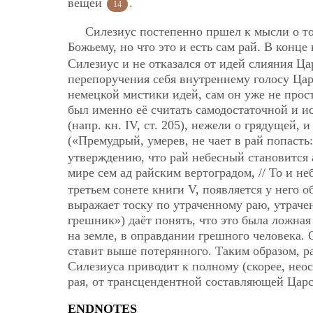
вещей
.
14
Силезиус постепенно пршел к мысли о то
Божьему, но что это и есть сам рай. В конц
Силезиус и не отказался от идей слияния Цар
перепоручения себя внутреннему голосу Царст
немецкой мистики идей, сам он уже не прос
был именно её считать самодостаточной и и
(напр. кн. IV, ст. 205), нежели о грядущей,
(«Премудрый, умерев, не чает в рай попасть
утверждению, что рай небесный становится а
мире сем ад райским вертоградом, // То и не
третьем сонете книги V, появляется у него 
выражает тоску по утраченному раю, утрач
грешник») даёт понять, что это была ложна
на земле, в оправдании грешного человека.
ставит выше потерянного. Таким образом, ра
Силезиуса приводит к полному (скорее, нео
рая, от трансцендентной составляющей Царс
ENDNOTES