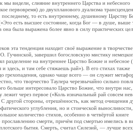
ак мы видели, слияние внутреннего Царства и небесного
ское первовремя) до двухпланового дуализма трансценде
 последнему, то есть внутреннему, душевному Царству Б
(«Это есть высшее состояние, когда Бог — в душе, выше 
ра она была выражена более явно в силу практических цел
еков эта тенденция находит своё выражение в творчестве
.О. Гучинской, завершил богословскую мистику немецко
нял разделение на внутреннее Царство Божие и небесное 
и здесь, и там себе стяжаешь рай»). В его стихах также
 до грехопадения, однако чаще всего — он служит метафо
естно, что творчество Таулера черезвычайно сильно повл
ого больше интересовало Царство Божие, что внутри нас,
 лежит через первое («Коль изначальный рай совсем не
. С другой стороны, отрешённость, как метод очищения д
офатического углубления, но и стоической выносливости,
ольшое количество стихов, особенно в четвёртой книге
 прославлению смерти, причём под смертью имелись в в
 плотского бытия. Смерть, считал Силезий, — лучше всех