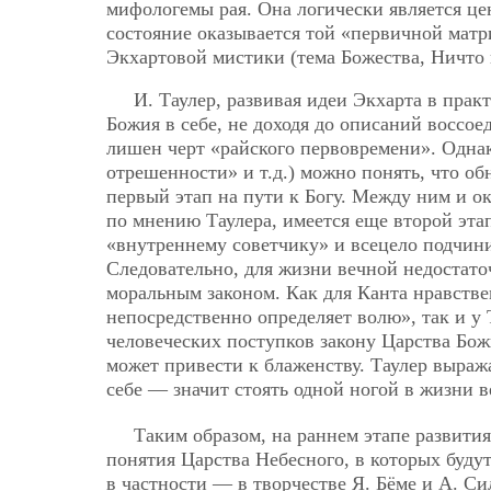
мифологемы рая. Она логически является це
состояние оказывается той «первичной матр
Экхартовой мистики (тема Божества, Ничто и
И. Таулер, развивая идеи Экхарта в прак
Божия в себе, не доходя до описаний воссо
лишен черт «райского первовремени». Однак
отрешенности» и т.д.) можно понять, что о
первый этап на пути к Богу. Между ним и о
по мнению Таулера, имеется еще второй этап
«внутреннему советчику» и всецело подчини
Следовательно, для жизни вечной недостато
моральным законом. Как для Канта нравстве
непосредственно определяет волю», так и у 
человеческих поступков закону Царства Бож
может привести к блаженству. Таулер выраж
себе — значит стоять одной ногой в жизни 
Таким образом, на раннем этапе развити
понятия Царства Небесного, в которых будут
в частности — в творчестве Я. Бёме и А. С