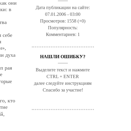
как они
Дата публикации на сайте:
ки: в
07.01.2006 - 03:00
Просмотров:
1558 (+0)
тва
Популярность:
Комментариев:
1
л себе
я
и»,
ии духа
НАШЛИ ОШИБКУ?
п рая
Выделите текст и нажмите
Не
CTRL + ENTER
торые
далее следуйте инструкциям
Спасибо за участие!
го, кто
тие
й,