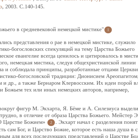
о
, 2003. C.140-145.
ожьего в средневековой немецкой мистике"
1
ались представления о рае в немецкой мистике, служило
ико-богословских спекуляций на тему Царства Божьего
еское евангелие всегда ценилось и цитировалось в мист
ого, немецкая мистика, следуя общехристианской линии
ала и соблюдала принципы, разработанные отцами Церкви
истико-богословской традиции: Дионисием Ареопагитом
и др., а также Бернаром Клервосским. Их идеи порой в
ии Божьем тех или иных немецких авторов, например,
вокруг фигур М. Экхарта, Я. Бёме и А. Силезиуса выдели
 трудно, в отличие от образа Царства Божьего. Мейстер 
О Царстве Божием»
. Экхарт начал с разделения поня
2
ть сам Бог, и Царство Божие, которое есть наша душа в 
льным для всех последующих представлений о Царстве Бо