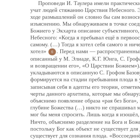
Проповеди И. Таулера имели практически
учат людей стяжанию Царствия Небесного. Э
ходе размышлений он словно бы сам возноси
изъяснению. Мы обнаруживаем в точке соед
Божиего у Экхарта описание субъективного
Небесного: «Когда я пребывал ещё в первоос
самому. (…) Тогда я хотел себя самого и ничег
хотел»
. Перед нами — распространенны
6
описанный у М. Элиаде, К.Г. Юнга, С. Гроф
и возвращении его», «О Царствии Божием»
укладываются в описанную С. Грофом Базов
формируется на стадии пребывания плода в 
записывая себя в адепты его теории, отмети
черты данного архетипа, которые мы обнару
объяснимо появление образа «рая без Бога»,
глубине Божества (…) никто не спрашивал ме
мог бы меня спросить. Лишь когда я изошёл,
Ничто, объяснимо разделение на Бога и Бож
постольку Бог как объект не существует дл
существует для сознания плода. «Воссоедин