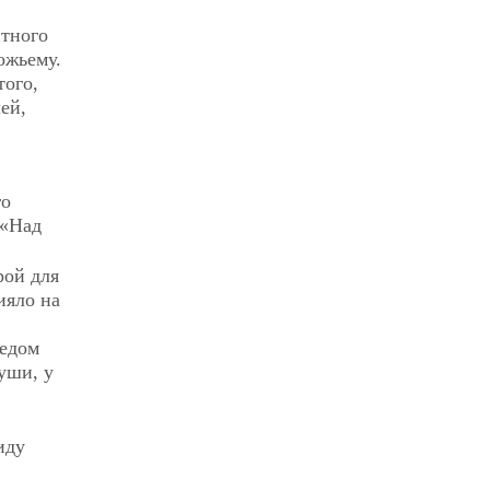
нтного
ожьему.
того,
ей,
го
(«Над
рой для
ияло на
ведом
уши, у
иду