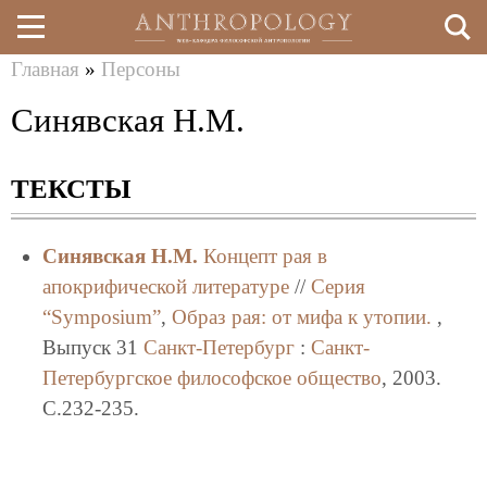
Главная
»
Персоны
Перейти
Вы
Синявская Н.М.
к
здесь
основному
ТЕКСТЫ
содержанию
Синявская Н.М.
Концепт рая в
апокрифической литературе
//
Серия
“Symposium”
,
Образ рая: от мифа к утопии.
,
Выпуск 31
Санкт-Петербург
:
Санкт-
Петербургское философское общество
, 2003.
C.232-235.