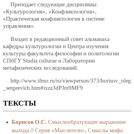
Преподает следующие дисциплины:
«Культурология», «Конфликтология»,
«Практическая конфликтология в системе
управления».
Входит в редакционный совет альманаха
кафедры культурологии и Центра изучения
культуры факультета философии и политологии
СПбГУ Studia culturae и Лаборатории
метафизических исследований.
http://www.ifmo.ru/ru/viewperson/373/borisov_oleg
_sergeevich.htm#ixzz3dPJm9MF9
ТЕКСТЫ
Борисов О.С.
Cмыслообразующее выражение
выхода
//
Серия «Мыслители»
,
Смыслы мифа: