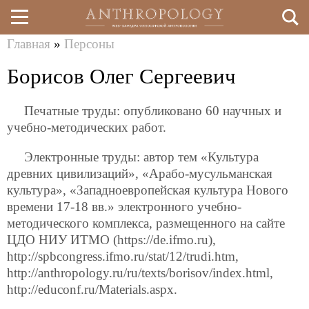
Главная
»
Персоны
Перейти
Вы
Борисов Олег Сергеевич
к
здесь
основному
Печатные труды: опубликовано 60 научных и
содержанию
учебно-методических работ.
Электронные труды: автор тем «Культура
древних цивилизаций», «Арабо-мусульманская
культура», «Западноевропейская культура Нового
времени 17-18 вв.» электронного учебно-
методического комплекса, размещенного на сайте
ЦДО НИУ ИТМО (https://de.ifmo.ru),
http://spbcongress.ifmo.ru/stat/12/trudi.htm,
http://anthropology.ru/ru/texts/borisov/index.html,
http://educonf.ru/Materials.aspx.