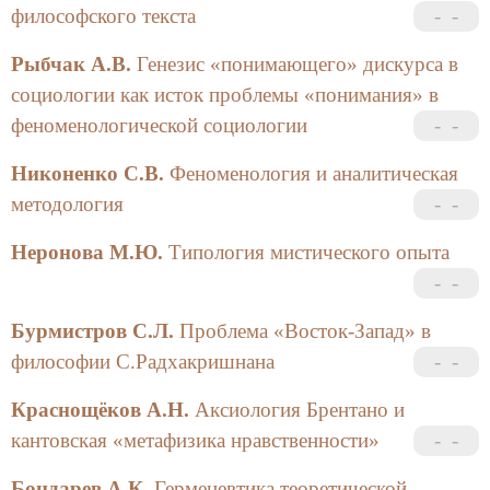
философского текста
Рыбчак А.В.
Генезис «понимающего» дискурса в
социологии как исток проблемы «понимания» в
феноменологической социологии
Никоненко С.В.
Феноменология и аналитическая
методология
Неронова М.Ю.
Типология мистического опыта
Бурмистров С.Л.
Проблема «Восток-Запад» в
философии С.Радхакришнана
Краснощёков А.Н.
Аксиология Брентано и
кантовская «метафизика нравственности»
Бондарев А.К.
Герменевтика теоретической