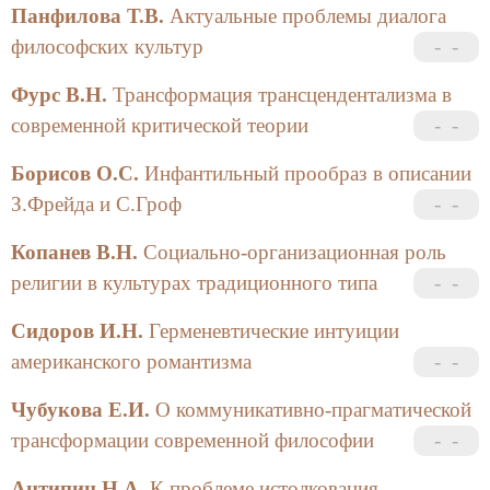
Панфилова Т.В.
Актуальные проблемы диалога
философских культур
Фурс В.Н.
Трансформация трансцендентализма в
современной критической теории
Борисов О.С.
Инфантильный прообраз в описании
З.Фрейда и С.Гроф
Копанев В.Н.
Социально-организационная роль
религии в культурах традиционного типа
Сидоров И.Н.
Герменевтические интуиции
американского романтизма
Чубукова Е.И.
О коммуникативно-прагматической
трансформации современной философии
Антипин Н.А.
К проблеме истолкования