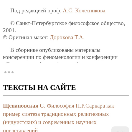
Под редакцией проф.
А.С. Колесникова
© Санкт-Петербургское философское общество,
2001.
© Оригинал-макет:
Дорохова Т.А.
В сборнике опубликованы материалы
конференции по феноменологии и конференции
«Современная философия как феномен культуры:
исследовательские традиции и новации»,
посвященной 30-летию кафедры современной
зарубежной философии.
ТЕКСТЫ НА САЙТЕ
Щепановская С.
Философия П.Р.Саркара как
пример синтеза традиционных религиозных
(индуистских) и современных научных
представлений