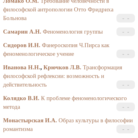
Ломако О.М.
Требование человечности в
философской антропологии Отто Фридриха
Больнова
Самарин А.Н.
Феноменология группы
Сидоров И.Н.
Фанероскопия Ч.Пирса как
феноменологическое учение
Иванова Н.Н.
,
Крючков Л.В.
Трансформация
философской рефлексии: возможность и
действительность
Колядко В.И.
К проблеме феноменологического
метода
Монастырская И.А.
Образ культуры в философии
романтизма