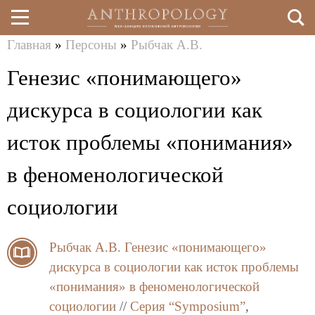
Главная
»
Персоны
»
Рыбчак А.В.
Перейти
Вы
Генезис «понимающего»
к
здесь
основному
дискурса в социологии как
содержанию
исток проблемы «понимания»
в феноменологической
социологии
Рыбчак А.В.
Генезис «понимающего»
дискурса в социологии как исток проблемы
«понимания» в феноменологической
социологии
//
Серия “Symposium”
,