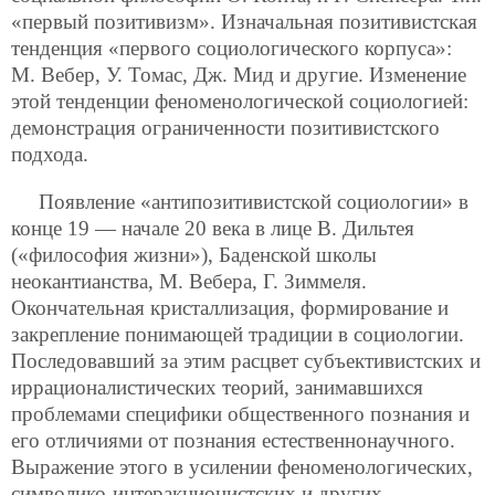
«первый позитивизм». Изначальная позитивистская
тенденция «первого социологического корпуса»:
М. Вебер, У. Томас, Дж. Мид и другие. Изменение
этой тенденции феноменологической социологией:
демонстрация ограниченности позитивистского
подхода.
Появление «антипозитивистской социологии» в
конце 19 — начале 20 века в лице В. Дильтея
(«философия жизни»), Баденской школы
неокантианства, М. Вебера, Г. Зиммеля.
Окончательная кристаллизация, формирование и
закрепление понимающей традиции в социологии.
Последовавший за этим расцвет субъективистских и
иррационалистических теорий, занимавшихся
проблемами специфики общественного познания и
его отличиями от познания естественнонаучного.
Выражение этого в усилении феноменологических,
символико-интеракционистских и других