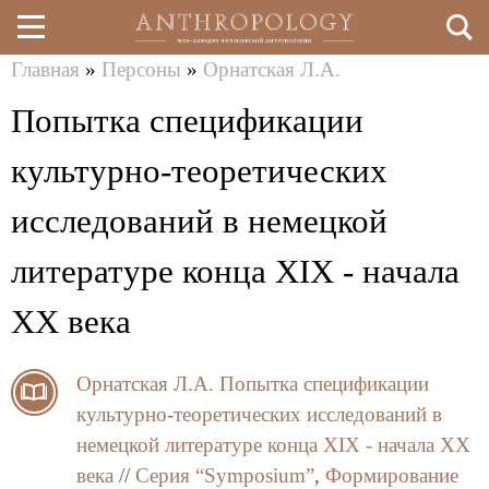
Главная
»
Персоны
»
Орнатская Л.А.
Перейти
Вы
Попытка спецификации
к
здесь
основному
культурно-теоретических
содержанию
исследований в немецкой
литературе конца ХIХ - начала
ХХ века
Орнатская Л.А.
Попытка спецификации
культурно-теоретических исследований в
немецкой литературе конца ХIХ - начала ХХ
века
//
Серия “Symposium”
,
Формирование