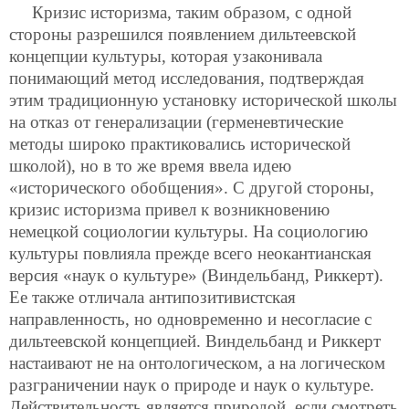
Кризис историзма, таким образом, с одной
стороны разрешился появлением дильтеевской
концепции культуры, которая узаконивала
понимающий метод исследования, подтверждая
этим традиционную установку исторической школы
на отказ от генерализации (герменевтические
методы широко
практиковались исторической
школой), но в то же время ввела идею
«исторического обобщения». С другой стороны,
кризис историзма привел к возникновению
немецкой социологии культуры. На социологию
культуры повлияла прежде всего неокантианская
версия «наук о культуре» (Виндельбанд, Риккерт).
Ее также отличала антипозитивистская
направленность, но одновременно и несогласие с
дильтеевской концепцией. Виндельбанд и Риккерт
настаивают не на онтологическом, а на логическом
разграничении наук о природе и наук о культуре.
Действительность является природой, если смотреть