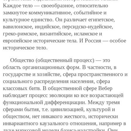
Каждое тело — своеобразное, относительно
замкнутое коммуникативное, событийное и
культурное единство. Он различает египетское,
вавилонское, индийское, персидско-иудейское,
греко-римское, византийское, исламское и
европейское исторические тела. И Россия — особое
историческое тело.
Общество (общественный процесс) — это
область организационных форм. В частности, в
государстве и хозяйстве, сфера пространственного и
социального распределения населения, сфера
классовых битв. В общественной сфере Вебер
наблюдает процесс эволюции ко все возрастающей
функциональной дифференциации. Между тремя
сферами бытия, т.е. цивилизацией, культурой и
обществом, нет никакого жесткого, исторически
инвариантного каузального отношения, например в
духе марксовой модели базиса-надстройки. Они