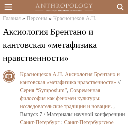
Главная
»
Персоны
»
Краснощёков А.Н.
Перейти
Вы
Аксиология Брентано и
к
здесь
основному
кантовская «метафизика
содержанию
нравственности»
Краснощёков А.Н.
Аксиология Брентано и
кантовская «метафизика нравственности»
//
Серия “Symposium”
,
Современная
философия как феномен культуры:
исследовательские традиции и новации.
,
Выпуск 7 / Материалы научной конференции
Санкт-Петербург
:
Санкт-Петербургское