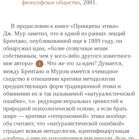
философское общество
, 2001.
В предисловии к книге «Принципы этики»
Дж. Мур заметил, что в одной из ранних лекций
Брентано, опубликованной еще в 1889 году, он
обнаружил идеи, «более созвучные моим
собственным, чем у кого-либо другого известного
мне автора»
. Что же это за идеи? Думается,
1
между Брентано и Муром имеется очевидное
сходство в отношении критики методологии
предшествующих форм традиционной этики и
обвинении их в так называемой «натуралистической
ошибке», т.е. редукции моральных ценностей к
природной психологической основе, а если брать
шире — критики «гетерономной» этики вообще:
оба считают, что «натуралистической ошибкой»
страдает всякая методология, идентифицирующая
«добро» с чем-то находящимся вне морали, будь то