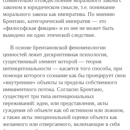
сомнительно отождествление морального закона с
законом в юридическом смысле, т.е. понимание
морального закона как императива. По мнению
Брентано, категорический императив — это
«философская фикция» и из нее не может быть
выведено ни одно этической следствие.
В основе брентановской феноменологии
ценностей лежит дескриптивная психология,
существенный элемент которой — теория
интенцитональности — касается того способа, при
помощи которого сознание как бы проецирует свои
«внутренние» объекты за пределы собственного
имманентного потока. Согласно Брентано,
существует три типа интенциональных
переживаний: идеи, или представления, акты
суждения об объекте как об истинном или ложном,
а также акты эмоциональной оценки объекта как
желаемого или отвергаемого, включающие в себя