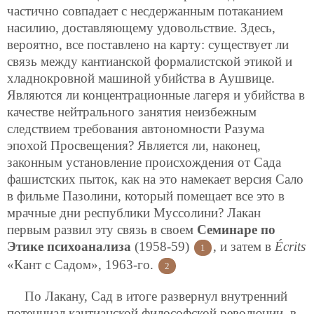
частично совпадает с несдержанным потаканием
насилию, доставляющему удовольствие. Здесь,
вероятно, все поставлено на карту: существует ли
связь между кантианской формалистской этикой и
хладнокровной машиной убийства в Аушвице.
Являются ли концентрационные лагеря и убийства в
качестве нейтрального занятия неизбежным
следствием требования автономности Разума
эпохой Просвещения? Является ли, наконец,
законным установление происхождения от Сада
фашистских пыток, как на это намекает версия Сало
в фильме Пазолини, который помещает все это в
мрачные дни республики Муссолини? Лакан
первым развил эту связь в своем
Семинаре по
Этике психоанализа
(1958-59)
, и затем в
Écrits
1
«Кант с Садом», 1963-го.
2
По Лакану, Сад в итоге развернул внутренний
потенциал кантианской философской революции, в