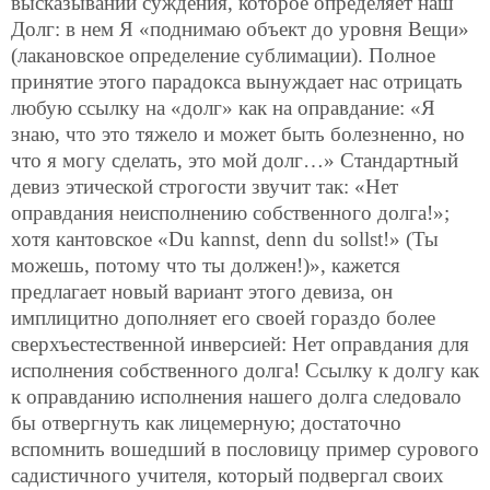
высказывании суждения, которое определяет наш
Долг: в нем Я «поднимаю объект до уровня Вещи»
(лакановское определение сублимации). Полное
принятие этого парадокса вынуждает нас отрицать
любую ссылку на «долг» как на оправдание: «Я
знаю, что это тяжело и может быть болезненно, но
что я могу сделать, это мой долг…» Стандартный
девиз этической строгости звучит так: «Нет
оправдания неисполнению собственного долга!»;
хотя кантовское «Du kannst, denn du sollst!» (Ты
можешь, потому что ты должен!)», кажется
предлагает новый вариант этого девиза, он
имплицитно дополняет его своей гораздо более
сверхъестественной инверсией: Нет оправдания для
исполнения собственного долга! Ссылку к долгу как
к оправданию исполнения нашего долга следовало
бы отвергнуть как лицемерную; достаточно
вспомнить вошедший в пословицу пример сурового
садистичного учителя, который подвергал своих