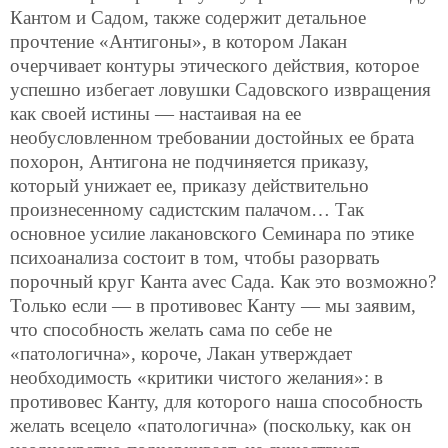
Кантом и Садом, также содержит детальное
прочтение «Антигоны», в котором Лакан
очерчивает контуры этического действия, которое
успешно избегает ловушки Садовского извращения
как своей истины — настаивая на ее
необусловленном требовании достойных ее брата
похорон, Антигона не подчиняется приказу,
который унижает ее, приказу действительно
произнесенному садистским палачом… Так
основное усилие лакановского Семинара по этике
психоанализа состоит в том, чтобы разорвать
порочный круг Канта avec Сада. Как это возможно?
Только если — в противовес Канту — мы заявим,
что способность желать сама по себе не
«патологична», короче, Лакан утверждает
необходимость «критики чистого желания»: в
противовес Канту, для которого наша способность
желать всецело «патологична» (поскольку, как он