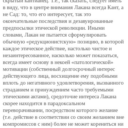
скрытый кантианец. Т.е., так сказать, следует иметь
в виду, что в центре внимания Лакана всегда Кант, а
не Сад: то, что его интересует, так это
окончательные последствия и дезавуированные
предпосылки этической революции. Иными
словами, Лакан не пытается сформулировать
обычную «редукционистскую» позицию, в которой
каждое этическое действие, настолько чистое и
незаинтересованное, насколько может показаться,
всегда имеет основу в некоей «патологической»
мотивации (собственный долгосрочный интерес
действующего лица, восхищение ему подобными
вплоть до негативного удовлетворения, вызванного
страданием и принуждением часто требуемыми
этическими актами), средоточие интереса Лакана
скорее находится в парадоксальном
переворачивании, посредством которого желание
(т.е. действие в соответствии со своим желанием вне
компромиссов с ним) более не может корениться ни