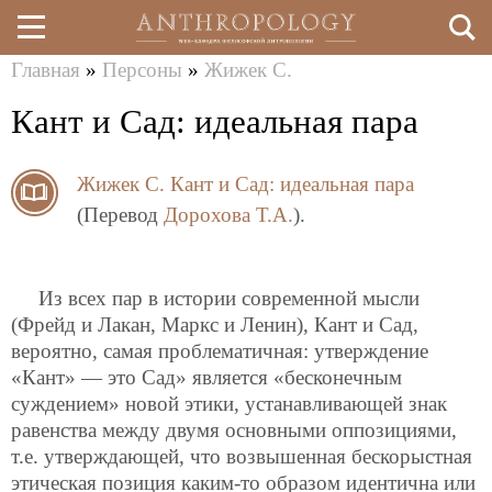
Главная
»
Персоны
»
Жижек С.
Перейти
Вы
Кант и Сад: идеальная пара
к
здесь
основному
Жижек С.
Кант и Сад: идеальная пара
содержанию
(Перевод
Дорохова Т.А.
).
Из всех пар в истории современной мысли
(Фрейд и Лакан, Маркс и Ленин), Кант и Сад,
вероятно, самая проблематичная: утверждение
«Кант» — это Сад» является «бесконечным
суждением» новой этики, устанавливающей знак
равенства между двумя основными оппозициями,
т.е. утверждающей, что возвышенная бескорыстная
этическая позиция каким-то образом идентична или