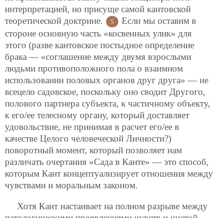
интерпретацией, но присуще самой кантовской
теоретической доктрине.
Если мы оставим в
5
стороне основную часть «косвенных улик» для
этого (разве кантовское постыдное определение
брака — «соглашение между двумя взрослыми
людьми противоположного пола о взаимном
использовании половых органов друг друга» — не
всецело садовское, поскольку оно сводит Другого,
полового партнера субъекта, к частичному объекту,
к его/ее телесному органу, который доставляет
удовольствие, не принимая в расчет его/ее в
качестве Целого человеческой Личности?)
поворотный момент, который позволяет нам
различать очертания «Сада в Канте» — это способ,
которым Кант концептуализирует отношения между
чувствами и моральным законом.
Хотя Кант настаивает на полном разрыве между
патологическими проявлениями чувств и чистой