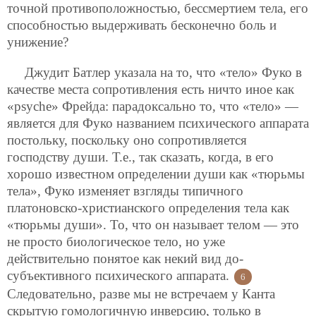
точной противоположностью, бессмертием тела, его
способностью выдерживать бесконечно боль и
унижение?
Джудит Батлер указала на то, что «тело» Фуко в
качестве места сопротивления есть ничто иное как
«psyche» Фрейда: парадоксально то, что «тело» —
является для Фуко названием психического аппарата
постольку, поскольку оно сопротивляется
господству души. Т.е., так сказать, когда, в его
хорошо известном определении души как «тюрьмы
тела», Фуко изменяет взгляды типичного
платоновско-христианского определения тела как
«тюрьмы души». То, что он называет телом — это
не просто биологическое тело, но уже
действительно понятое как некий вид до-
субъективного психического аппарата.
6
Следовательно, разве мы не встречаем у Канта
скрытую гомологичную инверсию, только в