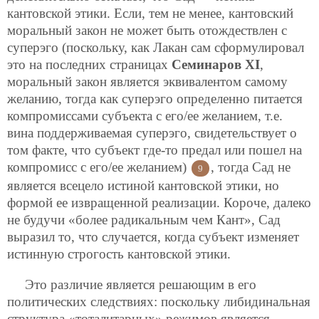
кантовской этики. Если, тем не менее, кантовский
моральный закон не может быть отождествлен с
суперэго (поскольку, как Лакан сам сформулировал
это на последних страницах
Семинаров XI
,
моральный закон является эквивалентом самому
желанию, тогда как суперэго определенно питается
компромиссами субъекта с его/ее желанием, т.е.
вина поддерживаемая суперэго, свидетельствует о
том факте, что субъект где-то предал или пошел на
компромисс с его/ее желанием)
, тогда Сад не
9
является всецело истиной кантовской этики, но
формой ее извращенной реализации. Короче, далеко
не будучи «более радикальным чем Кант», Сад
выразил то, что случается, когда субъект изменяет
истинную строгость кантовской этики.
Это различие является решающим в его
политических следствиях: поскольку либидинальная
структура «тоталитарных» режимов является