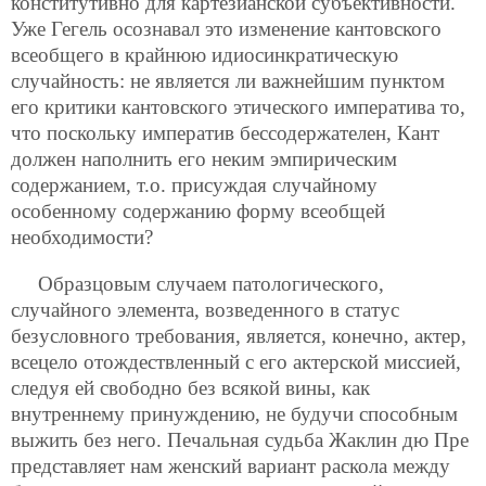
конститутивно для картезианской субъективности.
Уже Гегель осознавал это изменение кантовского
всеобщего в крайнюю идиосинкратическую
случайность: не является ли важнейшим пунктом
его критики кантовского этического императива то,
что поскольку императив бессодержателен, Кант
должен наполнить его неким эмпирическим
содержанием, т.о. присуждая случайному
особенному содержанию форму всеобщей
необходимости?
Образцовым случаем патологического,
случайного элемента, возведенного в статус
безусловного требования, является, конечно, актер,
всецело отождествленный с его актерской миссией,
следуя ей свободно без всякой вины, как
внутреннему принуждению, не будучи способным
выжить без него. Печальная судьба Жаклин дю Пре
представляет нам женский вариант раскола между