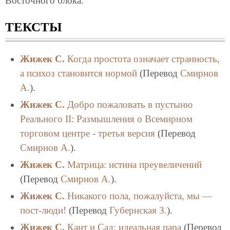
Восточного блока.
ТЕКСТЫ
Жижек С.
Когда простота означает странность,
а психоз становится нормой
(Перевод
Смирнов
А.
).
Жижек С.
Добро пожаловать в пустыню
Реального II: Размышления о Всемирном
торговом центре - третья версия
(Перевод
Смирнов А.
).
Жижек С.
Матрица: истина преувеличений
(Перевод
Смирнов А.
).
Жижек С.
Никакого пола, пожалуйста, мы —
пост-люди!
(Перевод
Губернская З.
).
Жижек С.
Кант и Сад: идеальная пара
(Перевод