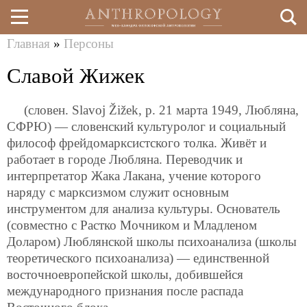
Главная
»
Персоны
Перейти
Вы
Славой Жижек
к
здесь
основному
(словен. Slavoj Žižek, р. 21 марта 1949, Любляна,
содержанию
СФРЮ) — словенский культуролог и социальный
философ фрейдомарксистского толка. Живёт и
работает в городе Любляна. Переводчик и
интерпретатор Жака Лакана, учение которого
наряду с марксизмом служит основным
инструментом для анализа культуры. Основатель
(совместно с Растко Мочником и Младленом
Доларом) Люблянской школы психоанализа (школы
теоретического психоанализа) — единственной
восточноевропейской школы, добившейся
международного признания после распада