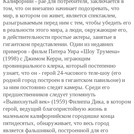
Калифорнии - рае для потребителя, заключается в
том, что он внезапно начинает подозревать, что
мир, в котором он живет, является спектаклем,
разыгрываемым перед ним с тем, чтобы убедить его
в реальности этого мира, а люди, окружающие его,
в действительности простые актеры, занятые в
гигантском представлении. Один из недавних
примеров - фильм Питера Уира «Шоу Трумена»
(1998) с Джимом Керри, играющим
провинциального клерка, который постепенно
узнает, что он - герой 24-часового теле-шоу (его
родной город построен в гигантском павильоне) и
за ним постоянно следят камеры. Среди его
предшественников следует упомянуть
«Вывихнутый век» (1959) Филиппа Дика, в котором
герой, ведущий благопристойную жизнь в
маленьком калифорнийском городишке конца
пятидесятых, обнаруживает, что весь город
является фальшивкой, построенной для его