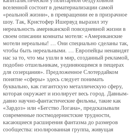
капиталистической утилитарной бездуховной
вселенной состоит в дематериализации самой
«реальной жизни», в превращении ее в призрачное
шоу. Так, Кристофер Ишервуд выразил эту
нереальность американской повседневной жизни в
своем описании комнаты мотеля: «Американские
мотели нереальны! … Они специально сделаны так,
чтобы быть нереальными. … Европейцы ненавидят
нас за то, что мы ушли в мир, созданный рекламой,
подобно отшельникам, уединяющимся в пещерах
для созерцания». Предложенное Слотердайком
понятие «сферы» здесь следует понимать
буквально, как гигантскую металлическую сферу,
которая окружает и изолирует весь город. Давным-
давно научно-фантастические фильмы, такие как
«Зардоз» или «Бегство Логана», предсказывали
современные постмодернистские трудности,
касающиеся расширения фантазма до размеров
сообщества: изолированная группа, живущая