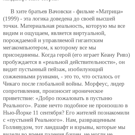
В хите братьев Вачовски - фильме «Матрица»
(1999) - эта логика доведена до своей высшей
точки. Материальная реальность, которую мы все
видим и ощущаем, является виртуальной,
порождаемой и управляемой гигантским
мегакомпьютером, к которому все мы
присоединены. Когда герой (его играет Кеану Ривз)
пробуждается в «реальной действительности», он
видит пустынный пейзаж, изобилующий
сожженными руинами, - это то, что осталось от
Чикаго после глобальной войны. Морфеус, лидер
сопротивления, произносит ироническое
приветствие: «Добро пожаловать в пустыню
Реального». Разве нечто подобное не произошло в
Нью-Йорке 11 сентября? Его жителей познакомили
с «пустыней Реального». Нам, развращенным
Голливудом, тот ландшафт и взрывы, которые мы
видели во время падения башен, не могли не