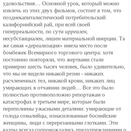
удовольствия… Основной урок, который можно
извлечь из этих двух фильмов, состоит в том, что
позднекапиталистический потребительский
калифорнийский рай, при всей своей
гиперреальности, по сути
ирреален
,
несубстанциален, лишен материальной инерции. Та
же самая «дереализация» имела место после
бомбежек Всемирного торгового центра: хотя
постоянно повторяли, что жертвами стали
примерно шесть тысяч человек, было удивительно,
что мы не видели никакой резни - никаких
расчлененных тел, никакой крови, никаких лиц
умирающих в отчаянии людей… Все это было
полностью противоположно репортажам о
катастрофах в третьем мире, которые были
переполнены ужасными деталями: умирающие от
голода сомалийцы, изнасилованные боснийские
женщины, люди с перерезанными глотками. Эти
кадры всегда сопровождались предупреждениями о