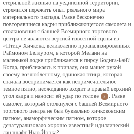
стерильной жизнью на уединенной территории,
стремится пережить опыт реального мира
материального распада. Разве бесконечно
повторявшиеся кадры приближающегося самолета и
столкновения с башней Всемирного торгового
центра не являются версией известной сцены из
«Птиц» Хичкока, великолепно проанализированных
Раймоном Беллуром, в которой Мелани на
маленькой лодке приближается к пирсу Бодига-Бэй?
Когда, приближаясь к причалу, она машет рукой
своему возлюбленному, одинокая птица, которая
сначала воспринимается как непримечательное
темное пятно, неожиданно входит в правый верхний
угол кадра и наносит ей удар по голове
. Разве
3
самолет, который столкнулся с башней Всемирного
торгового центра не был буквально хичкоковским
пятном, анаморфическим пятном, которое
денатурализовало хорошо известный идиллический
ландшафт Нью-Йорка?