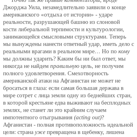
Джорджа Уила, незамедлительно заявили о конце
американского «отдыха от истории» - ударе
реальности, разрушающей башню из слоновой
кости либеральной терпимости и культурологии,
занимающейся смысловыми структурами. Теперь
мы вынуждены нанести ответный удар, иметь дело с
реальными врагами в реальном мире… Но по
кому
мы должны ударить? Каким бы ни был ответ, мы
никогда не найдем
правильную
цель, не получим
полного удовлетворения. Смехотворность
американской атаки на Афганистан не может не
бросаться в глаза: если самая большая держава в
мире сотрет с лица земли одну из беднейших стран,
в которой крестьяне едва выживают на бесплодных
землях, не станет ли это крайним случаем
импотентного отыгрывания
(acting out)
?
Афганистан - полная противоположность идеальной
цели: страна
уже
превращена в щебенку, лишена