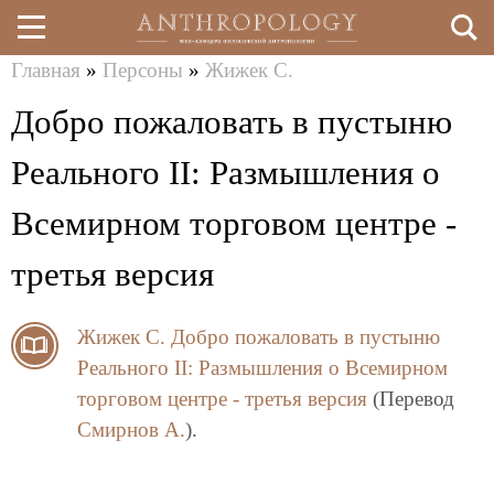
Главная
»
Персоны
»
Жижек С.
Перейти
Вы
Добро пожаловать в пустыню
к
здесь
основному
Реального II: Размышления о
содержанию
Всемирном торговом центре -
третья версия
Жижек С.
Добро пожаловать в пустыню
Реального II: Размышления о Всемирном
торговом центре - третья версия
(Перевод
Смирнов А.
).