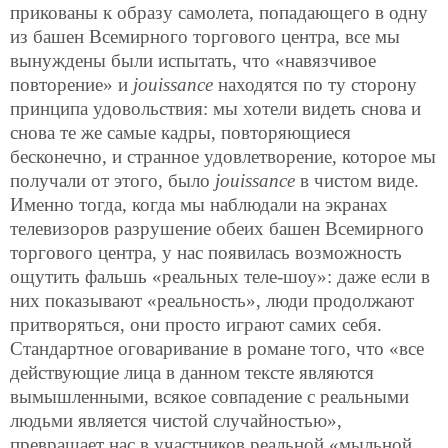
прикованы к образу самолета, попадающего в одну
из башен Всемирного торгового центра, все мы
вынуждены были испытать, что «навязчивое
повторение» и
jouissance
находятся по ту сторону
принципа удовольствия: мы хотели видеть снова и
снова те же самые кадры, повторяющиеся
бесконечно, и странное удовлетворение, которое мы
получали от этого, было
jouissance
в чистом виде.
Именно тогда, когда мы наблюдали на экранах
телевизоров разрушение обеих башен Всемирного
торгового центра, у нас появилась возможность
ощутить фальшь «реальных теле-шоу»: даже если в
них показывают «реальность», люди продолжают
притворяться, они просто играют самих себя.
Стандартное оговаривание в романе того, что «все
действующие лица в данном тексте являются
вымышленными, всякое совпадение с реальными
людьми является чистой случайностью»,
превращает нас в участников реальной «мыльной