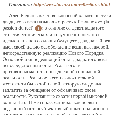
Оригинал:
http://www.lacan.com/reflections.html
Ален Бадью в качестве ключевой характеристики
двадцатого века называл «страсть к Реальному» (la
passion du reel)
: в отличие от девятнадцатого
1
столетия утопических и «научных» проектов и
идеалов, планов создания будущего, двадцатый век
имел своей целью освобождение вещи как таковой,
непосредственную реализацию Нового Порядка.
Основной и определяющий опыт двадцатого века -
непосредственный опыт Реального, в
противоположность повседневной социальной
реальности. Реальное в его исключительной
жестокости было той ценой, которую следовало
заплатить за очищение от обманчивых слоев
реальности. Рукопашные схватки первой мировой
войны Карл Шмитт рассматривал как первый
подлинный интерсубъективный опыт: подлинность
состоит в акте насильственной трансгрессии (от