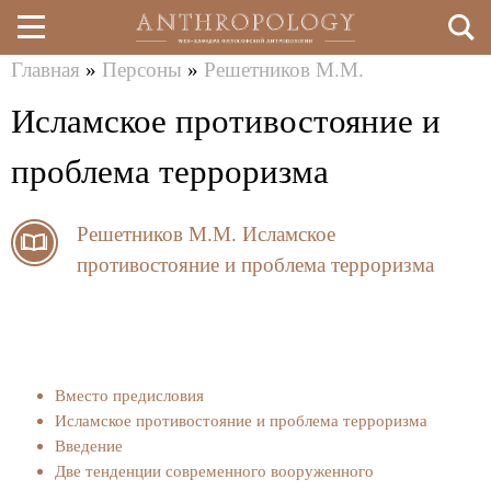
Главная
»
Персоны
»
Решетников М.М.
Перейти
Вы
Исламское противостояние и
к
здесь
основному
проблема терроризма
содержанию
Решетников М.М.
Исламское
противостояние и проблема терроризма
Вместо предисловия
Исламское противостояние и проблема терроризма
Введение
Две тенденции современного вооруженного