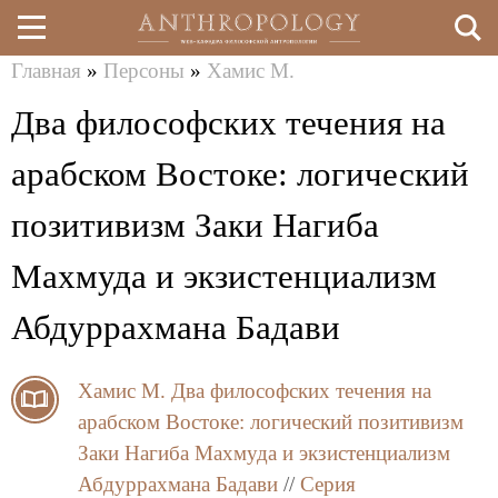
Главная
»
Персоны
»
Хамис М.
Перейти
Вы
Два философских течения на
к
здесь
основному
арабском Востоке: логический
содержанию
позитивизм Заки Нагиба
Махмуда и экзистенциализм
Абдуррахмана Бадави
Хамис М.
Два философских течения на
арабском Востоке: логический позитивизм
Заки Нагиба Махмуда и экзистенциализм
Абдуррахмана Бадави
//
Серия