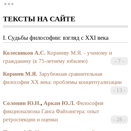
общество выражают глубокую скорбь и искреннее
чувство соболезнования родным и близким
ТЕКСТЫ НА САЙТЕ
философа, чьи идеи и труды навсегда останутся
достоянием философской мысли.
I. Судьбы философии: взгляд с XXI века
Колесников А.С.
Корнееву М.Я. - ученому и
гражданину (к 75-летнему юбилею)
7
Корнеев М.Я.
Зарубежная сравнительная
философия ХХ века: проблемы концептуализации
13
Солонин Ю.Н.
,
Аркан Ю.Л.
Философия
фикционализма Ганса Файхингера: опыт
ретроспекции и оценки
28