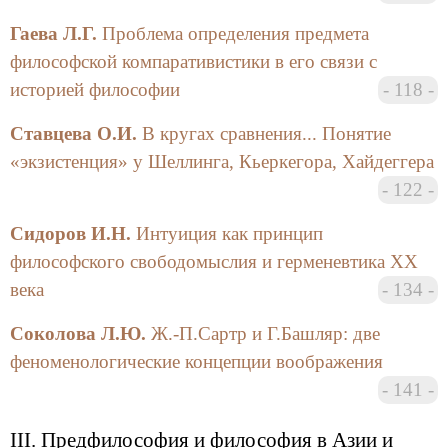
Гаева Л.Г.
Проблема определения предмета
философской компаративистики в его связи с
историей философии
118
Ставцева О.И.
В кругах сравнения... Понятие
«экзистенция» у Шеллинга, Кьеркегора, Хайдеггера
122
Сидоров И.Н.
Интуиция как принцип
философского свободомыслия и герменевтика ХХ
века
134
Соколова Л.Ю.
Ж.-П.Сартр и Г.Башляр: две
феноменологические концепции воображения
141
III. Предфилософия и философия в Азии и