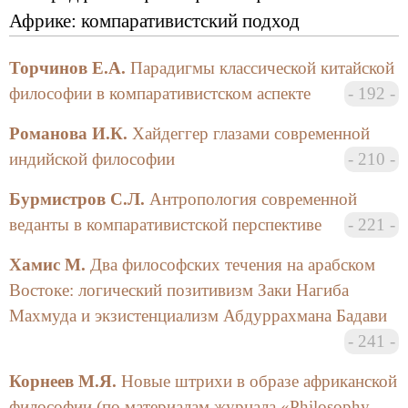
Африке: компаративистский подход
Торчинов Е.А.
Парадигмы классической китайской
философии в компаративистском аспекте
192
Романова И.К.
Хайдеггер глазами современной
индийской философии
210
Бурмистров С.Л.
Антропология современной
веданты в компаративистской перспективе
221
Хамис М.
Два философских течения на арабском
Востоке: логический позитивизм Заки Нагиба
Махмуда и экзистенциализм Абдуррахмана Бадави
241
Корнеев М.Я.
Новые штрихи в образе африканской
философии (по материалам журнала «Philosophy