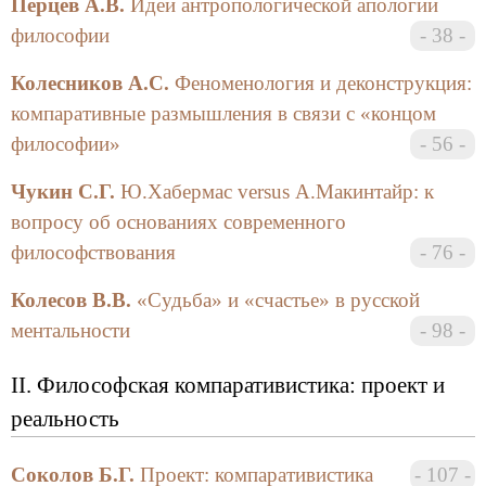
Перцев А.В.
Идеи антропологической апологии
философии
38
Колесников А.С.
Феноменология и деконструкция:
компаративные размышления в связи с «концом
философии»
56
Чукин С.Г.
Ю.Хабермас versus А.Макинтайр: к
вопросу об основаниях современного
философствования
76
Колесов В.В.
«Судьба» и «счастье» в русской
ментальности
98
II. Философская компаративистика: проект и
реальность
Соколов Б.Г.
Проект: компаративистика
107