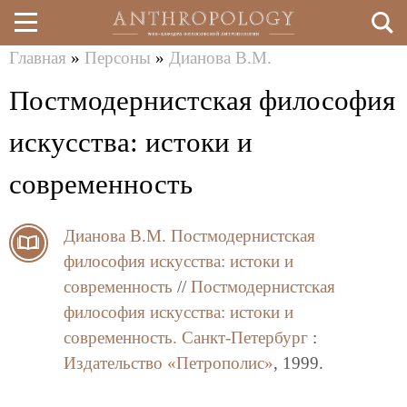
Главная
»
Персоны
»
Дианова В.М.
Перейти
Вы
Постмодернистская философия
к
здесь
основному
искусства: истоки и
содержанию
современность
Дианова В.М.
Постмодернистская
философия искусства: истоки и
современность
//
Постмодернистская
философия искусства: истоки и
современность.
Санкт-Петербург
:
Издательство «Петрополис»
, 1999.