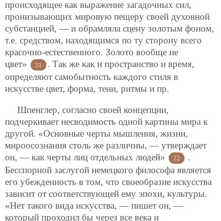
происходящее как выражение загадочных сил,
пронизывающих мировую пещеру своей духовной
субстанцией, — и обрамляла сцену золотым фоном,
т.е. средством, находящимся по ту сторону всего
красочно-естественного. Золото вообще не
цвет»
. Так же как и пространство и время,
21
определяют самобытность каждого стиля в
искусстве цвет, форма, тени, ритмы и пр.
Шпенглер, согласно своей концепции,
подчеркивает несводимость одной картины мира к
другой. «Основные черты мышления, жизни,
мироосознания столь же различны, — утверждает
он, — как черты лиц отдельных людей»
.
22
Бесспорной заслугой немецкого философа является
его убежденность в том, что своеобразие искусства
зависит от соответствующей ему эпохи, культуры.
«Нет такого вида искусства, — пишет он, —
который проходил бы через все века и