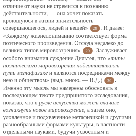
отличие от науки не стремится к познанию
действительности, — она хочет показать
кроющуюся в жизни значительность
совершающегося, людей и вещей»
. И далее:
28
«Каждому жизнепониманию соответствует форма
поэтического произведения. Отсюда недалеко до
великих типов мировоззрения»
. Заслуживает
29
особого внимания суждение Дильтея, что «
типы
поэтического мировоззрения подготавливают
путь метафизике
и являются посредниками между
нею и обществом»
(выд. мною. — В.Д.)
.
30
Именно эту мысль мы намерены обосновать в
последующем тексте предпринятого исследования,
показав, что
в русле искусства может вначале
возникнуть новое мировоззрение,
а затем оно,
уловленное и подхваченное метафизикой и другими
разнообразными формами культуры, в частности
отдельными науками, будучи усвоенным и