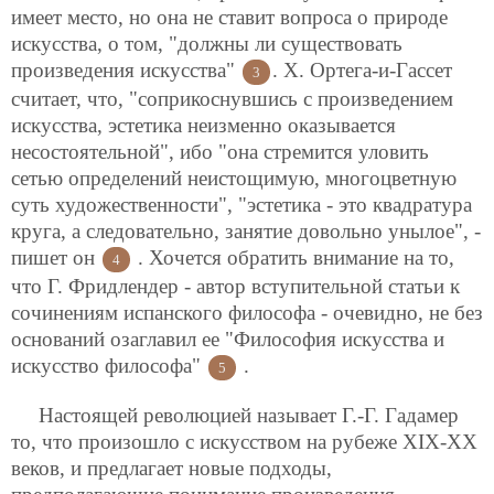
имеет место, но она не ставит вопроса о природе
искусства, о том, "должны ли существовать
произведения искусства"
. Х. Ортега-и-Гассет
3
считает, что, "соприкоснувшись с произведением
искусства, эстетика неизменно оказывается
несостоятельной", ибо "она стремится уловить
сетью определений неистощимую, многоцветную
суть художественности", "эстетика - это квадратура
круга, а следовательно, занятие довольно унылое", -
пишет он
. Хочется обратить внимание на то,
4
что Г. Фридлендер - автор вступительной статьи к
сочинениям испанского философа - очевидно, не без
оснований озаглавил ее "Философия искусства и
искусство философа"
.
5
Настоящей революцией называет Г.-Г. Гадамер
то, что произошло с искусством на рубеже XIX-ХХ
веков, и предлагает новые подходы,