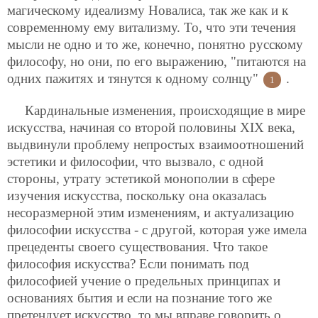
магическому идеализму Новалиса, так же как и к
современному ему витализму. То, что эти течения
мысли не одно и то же, конечно, понятно русскому
философу, но они, по его выражению, "питаются на
одних пажитях и тянутся к одному солнцу"
.
1
Кардинальные изменения, проиcходящие в мире
искусства, начиная со второй половины XIХ века,
выдвинули проблему непростых взаимоотношений
эстетики и философии, что вызвало, с одной
стороны, утрату эстетикой монополии в сфере
изучения искусства, поскольку она оказалась
несоразмерной этим изменениям, и актуализацию
философии искусства - с другой, которая уже имела
прецеденты своего существования. Что такое
философия искусства? Если понимать под
философией учение о предельных принципах и
основаниях бытия и если на познание того же
претендует искусство, то мы вправе говорить о