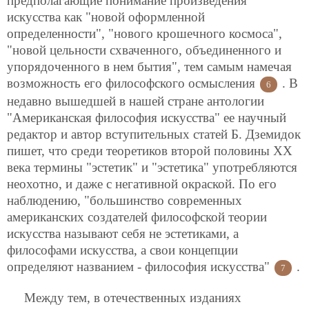
предполагающие понимание произведения
искусства как "новой оформленной
определенности", "нового крошечного космоса",
"новой цельности схваченного, объединенного и
упорядоченного в нем бытия", тем самым намечая
возможность его философского осмысления
. В
6
недавно вышедшей в нашей стране антологии
"Американская философия искусства" ее научный
редактор и автор вступительных статей Б. Дземидок
пишет, что среди теоретиков второй половины ХХ
века термины "эстетик" и "эстетика" употребляются
неохотно, и даже с негативной окраской. По его
наблюдению, "большинство современных
американских создателей философской теории
искусства называют себя не эстетиками, а
философами искусства, а свои концепции
определяют названием - философия искусства"
.
7
Между тем, в отечественных изданиях