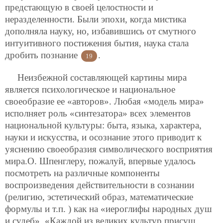
предстающую в своей целостности и
неразделенности. Были эпохи, когда мистика
дополняла науку, но, избавившись от смутного
интуитивного постижения бытия, наука стала
дробить познание
.
19
Неизбежной составляющей картины мира
является психологическое и национальное
своеобразие ее «авторов». Любая «модель мира»
исполняет роль «синтезатора» всех элементов
национальной культуры: быта, языка, характера,
науки и искусства, и осознание этого приводит к
уяснению своеобразия символического восприятия
мира.О. Шпенглеру, пожалуй, впервые удалось
посмотреть на различные компоненты
воспроизведения действительности в сознании
(религию, эстетический образ, математические
формулы и т.п. ) как на «иероглифы народных душ
и судеб». «Каждой из великих культур присущ