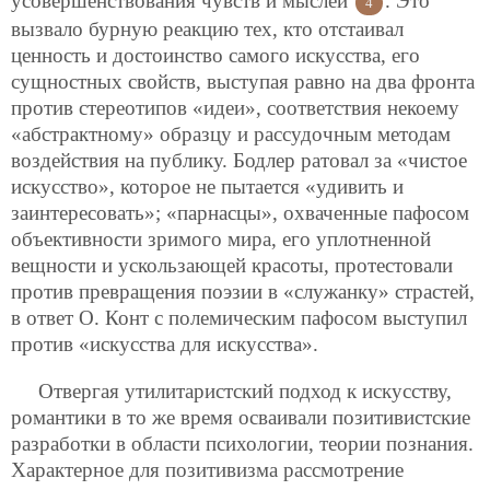
усовершенствования чувств и мыслей
. Это
4
вызвало бурную реакцию тех, кто отстаивал
ценность и достоинство самого искусства, его
сущностных свойств, выступая равно на два фронта
против стереотипов «идеи», соответствия некоему
«абстрактному» образцу и рассудочным методам
воздействия на публику. Бодлер ратовал за «чистое
искусство», которое не пытается «удивить и
заинтересовать»; «парнасцы», охваченные пафосом
объективности зримого мира, его уплотненной
вещности и ускользающей красоты, протестовали
против превращения поэзии в «служанку» страстей,
в ответ О. Конт с полемическим пафосом выступил
против «искусства для искусства».
Отвергая утилитаристский подход к искусству,
романтики в то же время осваивали позитивистские
разработки в области психологии, теории познания.
Характерное для позитивизма рассмотрение