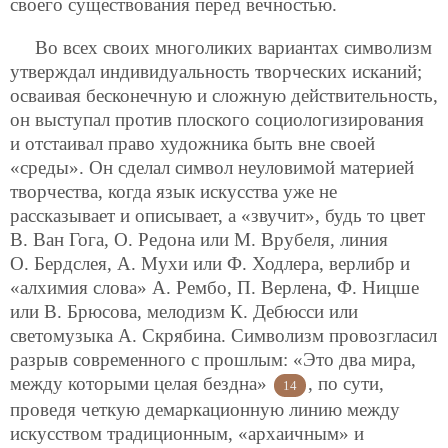
своего существования перед вечностью.
Во всех своих многоликих вариантах символизм
утверждал индивидуальность творческих исканий;
осваивая бесконечную и сложную действительность,
он выступал против плоского социологизирования
и отстаивал право художника быть вне своей
«среды». Он сделал символ неуловимой материей
творчества, когда язык искусства уже не
рассказывает и описывает, а «звучит», будь то цвет
В. Ван Гога, О. Редона или М. Врубеля, линия
О. Бердслея, А. Мухи или Ф. Ходлера, верлибр и
«алхимия слова» А. Рембо, П. Верлена, Ф. Ницше
или В. Брюсова, мелодизм К. Дебюсси или
светомузыка А. Скрябина. Символизм провозгласил
разрыв современного с прошлым: «Это два мира,
между которыми целая бездна»
, по сути,
14
проведя четкую демаркационную линию между
искусством традиционным, «архаичным» и