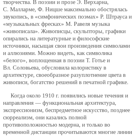
творчества. В поэзии и прозе Э. Верхарна,
С. Малларме, Ф. Ницше максимально обострялась
звукопись, в «симфонических поэмах» Р. Штрауса и
«музыкальных фресках» М. Равеля музыка
«живописала». Живописцы, скульпторы, графики
опирались на литературные и философские
источники, насыщая свои произведения символами
и аллюзиями. Можно видеть, как символика
«белого», воплощенная в поэзии Т. Готье и
Вл. Соловьева, обусловила колористику в
архитектуре, своеобразное разуплотнение цвета в
живописи, богатство решений в печатной графике.
Когда около 1910 г. появились новые течения и
направления — функциональная архитектура,
экспреcсионизм, беспредметное искусство, позднее
сюрреализм, они казались полной
противоположностью модерна, и только во
временной дистанции прочитываются многие линии