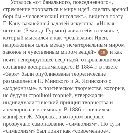
Усталось «от банального, повседневного»,
стремление прорваться к миру идей, сделать ареной
борьбы «человеческий интеллект», видится поэту
Г. Кану важнейшей задачей искусства. «Новая
истина» (Реми де Гурмон) явила себя в символе,
который мыслился и как «реализация Идеи,
напряженная связь между нематериальным миром
законов и чувственным миром вещей»
и как
10
нечто генерирующее веер идей, открывающихся
сознанию воспринимающего. В 1884 г. в газете
«Заря» были опубликованы теоретические
размышления Н. Минского и А. Ясинского о
«модернизме» в поэтическом творчестве, которые,
не будучи стройной теорией, утверждали-
индивидуалистический принцип творчества и
апеллировали к символу. В 1886 г. появился
манифест Ж. Мореаса, в котором впервые
прозвучало самоназвание «символизм». По сути
«символизм» был понят как «современное»,