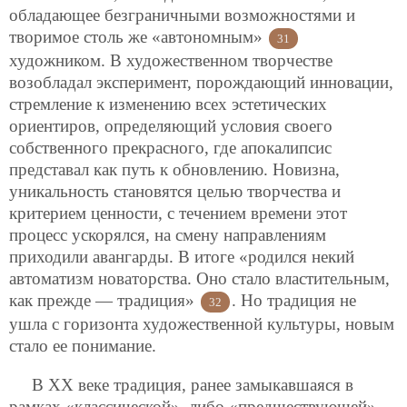
обладающее безграничными возможностями и
творимое столь же «автономным»
31
художником. В художественном творчестве
возобладал эксперимент, порождающий инновации,
стремление к изменению всех эстетических
ориентиров, определяющий условия своего
собственного прекрасного, где апокалипсис
представал как путь к обновлению. Новизна,
уникальность становятся целью творчества и
критерием ценности, с течением времени этот
процесс ускорялся, на смену направлениям
приходили авангарды. В итоге «родился некий
автоматизм новаторства. Оно стало властительным,
как прежде — традиция»
. Но традиция не
32
ушла с горизонта художественной культуры, новым
стало ее понимание.
В ХХ веке традиция, ранее замыкавшаяся в
рамках «классической», либо «предшествующей»,