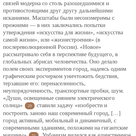
связей модерна со столь разошедшимися и
противостоящими друг другу дальнейшими
исканиями. Масштабы были несоизмеримы с
прежними — в них заключались попытки
утверждения «искусства для жизни», «искусства
самой жизни», или «жизнестроения» (в
послереволюционной России). «Новое»
рассматривало себя в перспективе будущего, в
глобальных абрисах человечества. Оно делало
полем своих экспериментов город, надеясь одним
графическим росчерком уничтожить бедствия,
терзавшие его: перенаселенность,
неупорядоченность, транспортные пробки, шум.
«Души, освещенные сиянием электрического
солнца»
ставили задачу «изобрести и
20
построить заново наш современный город, […]
город активный, мобильный и динамичный, с
современными зданиями, похожими на гигантские
машины»
. Урбанизм виделся как единственное
21