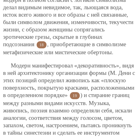
делал видимым невидимое, так, льющаяся вода,
исток всего живого и все образы с ней связанные,
были символом движения, изменчивости, текучести
жизни, с образом женщины сопрягались
эротические грезы, скрытые в глубинах
подсознания
, приобретающие в символизме
18
метафизические или мистические обертоны.
Модерн манифестировал «декоративность», видя
в ней архитектонику организации формы (М. Дени с
этих позиций определил живопись как «плоскую
поверхность, покрытую красками, расположенными
в определенном порядке»
) и стирание границ
19
между разными видами искусств. Музыка,
живопись, поэзия взаимно определяли себя, искали
аналогии, соответствия между голосом, цветом,
запахом, светом, настроением, пытаясь проникнуть
в тайны синестезии и сделать ее инструментом