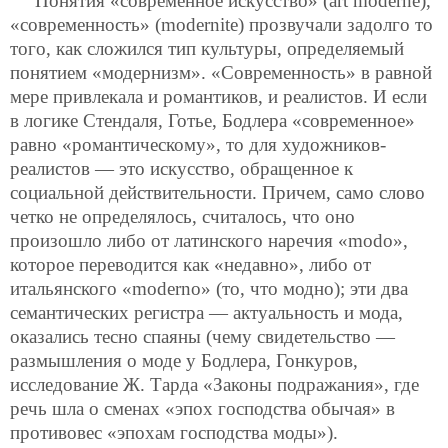
Понятия «современное искусство» (art moderne),
«современность» (modernite) прозвучали задолго то
того, как сложился тип культуры, определяемый
понятием «модернизм». «Современность» в равной
мере привлекала и романтиков, и реалистов. И если
в логике Стендаля, Готье, Бодлера «современное»
равно «романтическому», то для художников-
реалистов — это искусство, обращенное к
социальной действительности. Причем, само слово
четко не определялось, считалось, что оно
произошло либо от латинского наречия «modo»,
которое переводится как «недавно», либо от
итальянского «moderno» (то, что модно); эти два
семантических регистра — актуальность и мода,
оказались тесно спаяны (чему свидетельство —
размышления о моде у Бодлера, Гонкуров,
исследование Ж. Тарда «Законы подражания», где
речь шла о сменах «эпох господства обычая» в
противовес «эпохам господства моды»).