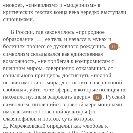
«новое», «символизм» и «модернизм» в
критических текстах конца века нередко выступали
синонимами.
В России, где закончилось «природное
образование […] ее тела, и начался в муках и
болезнях процесс ее духовного рождения»
,
11
символизм складывался как единственная
возможность, «не прибегая к компромиссам с
внешним миром, совершенно отказавшись от
социального принципа» достигнуть «полной
независимости от мира, достигнуть совершенной
свободы», уйти «в те сферы, в которые полиция не
находила нужным закрывать двери»
. Русский
12
символизм, питавшийся в равной мере мощными
импульсами собственной культуры (от
славянофилов и поэтов, суть которых
Д. Мережковский определил как «любовь к
народу», до Достоевского и Вл. Соловьева) и