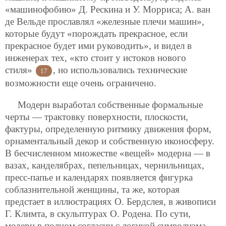
«машинофобию» Д. Рескина и У. Морриса; А. ван
де Вельде прославлял «железные плечи машин»,
которые будут «порождать прекрасное, если
прекрасное будет ими руководить», и видел в
инженерах тех, «кто стоит у истоков нового
стиля»
, но использовались технические
17
возможности еще очень ограничено.
Модерн выработал собственные формальные
черты — трактовку поверхности, плоскости,
фактуры, определенную ритмику движения форм,
орнаментальный декор и собственную иконосферу.
В бесчисленном множестве «вещей» модерна — в
вазах, канделябрах, пепельницах, чернильницах,
пресс-папье и календарях появляется фигурка
соблазнительной женщины, та же, которая
предстает в иллюстрациях О. Бердслея, в живописи
Г. Климта, в скульптурах О. Родена. По сути,
модерн в полном согласии с логикой символизма