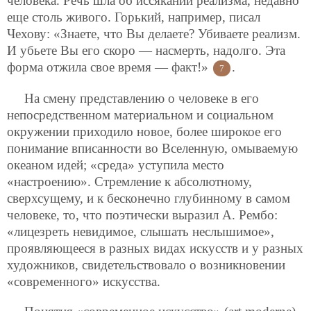
человека. Речь шла об иссякании реализма, недавно
еще столь живого. Горький, например, писал
Чехову: «Знаете, что Вы делаете? Убиваете реализм.
И убьете Вы его скоро — насмерть, надолго. Эта
форма отжила свое время — факт!»
.
7
На смену представлению о человеке в его
непосредственном материальном и социальном
окружении приходило новое, более широкое его
понимание вписанности во Вселенную, омываемую
океаном идей; «среда» уступила место
«настроению». Стремление к абсолютному,
сверхсущему, и к бесконечно глубинному в самом
человеке, то, что поэтически выразил А. Рембо:
«лицезреть невидимое, слышать неслышимое»,
проявляющееся в разных видах искусств и у разных
художников, свидетельствовало о возникновении
«современного» искусства.