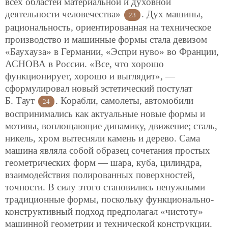
всех областей материальной и духовной
деятельности человечества»
. Дух машины,
23
рациональность, ориентированная на техническое
производство и машинные формы стала девизом
«Баухауза» в Германии, «Эспри нуво» во Франции,
АСНОВА в России. «Все, что хорошо
функционирует, хорошо и выглядит», —
сформулировал новый эстетический постулат
Б. Таут
. Корабли, самолеты, автомобили
24
воспринимались как актуальные новые формы и
мотивы, воплощающие динамику, движение; сталь,
никель, хром вытесняли камень и дерево. Сама
машина являла собой образец сочетания простых
геометрических форм — шара, куба, цилиндра,
взаимодействия полированных поверхностей,
точности. В силу этого становились ненужными
традиционные формы, поскольку функционально-
конструктивный подход предполагал «чистоту»
машинной геометрии и технической конструкции.