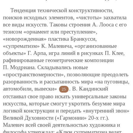
Тенденция технической конструктивности,
поисков исходных элементов, «чистоты» захватила
все виды искусств. Таковы строения А. Лооса с его
тезисом «орнамент или преступление»,
«новорожденная» пластика Бранкусси,
«супрематизм» К. Малевича, «организованные
объекты» Г. Арпа, игра линий в рисунках П. Клее,
рафинированные геометрические композиции
П. Модриана. Складывались новые
«пространствомерности», позволяющие преодолеть
разорванность и рассыпанность мира «на пуговицы,
автомобили, вывески»
. В. Кандинский
25
отстаивал свое право искать универсальные законы
искусства, которые смогут укротить безумие мира
логикой конструкции и передать «внутренний звон»
Великой Духовности («Гармонии» 20-х гг.).
Малевич всей своей деятельностью художника и
философа утверждал: «Ключ супрематизма ведет