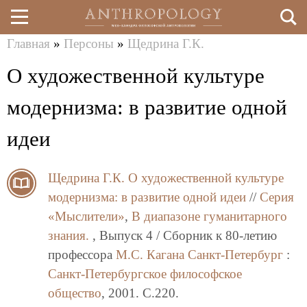
Главная
»
Персоны
»
Щедрина Г.К.
Перейти
Вы
О художественной культуре
к
здесь
основному
модернизма: в развитие одной
содержанию
идеи
Щедрина Г.К.
О художественной культуре
модернизма: в развитие одной идеи
//
Серия
«Мыслители»
,
В диапазоне гуманитарного
знания.
, Выпуск 4 / Сборник к 80-летию
профессора
М.С. Кагана
Санкт-Петербург
:
Санкт-Петербургское философское
общество
, 2001. C.220.