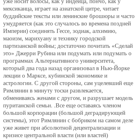
уже носит волосы, как у индейца, пончо, как у
мексиканца, играет на азиатской цитре, читает
буддийские тексты или ленинские брошюры и часто
умудряется (как это случалось во времена поздней
Империи) соединять Гессе, зодиак, алхимию,
маоизм, марихуану и технику городской
партизанской войны; достаточно почитать «Сделай
это» Джерри Рубина или подумать или подумать о
программах Альтернативного университета,
который два года назад организовал в Нью-Йорке
лекции о Марксе, кубинской экономике и
астрологии. С другой стороны, сам уцелевший еще
Римлянин в минуту тоски развлекается,
обмениваясь женами с другом, и разрушает модель
пуританской семьи. .Все еще оставаясь членом
большой корпорации (большой деградирующей
системы), этот Римлянин с бобриком на самом деле
уже живет при абсолютной децентрализации и
кризисе центральной власти (или властей)