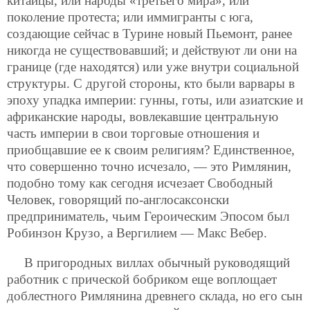
китайцы, или народы «третьего мира», или
поколение протеста; или иммигранты с юга,
создающие сейчас в Турине новый Пьемонт, ранее
никогда не существовавший; и действуют ли они на
границе (где находятся) или уже внутри социальной
структуры. С другой стороны, кто были варвары в
эпоху упадка империи: гунны, готы, или азиатские и
африканские народы, вовлекавшие центральную
часть империи в свои торговые отношения и
приобщавшие ее к своим религиям? Единственное,
что совершенно точно исчезало, — это Римлянин,
подобно тому как сегодня исчезает Свободный
Человек, говорящий по-англосаксонски
предприниматель, чьим Героическим Эпосом был
Робинзон Крузо, а Вергилием — Макс Вебер.
В пригородных виллах обычный руководящий
работник с прической бобриком еще воплощает
доблестного Римлянина древнего склада, но его сын