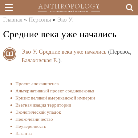
Главная
»
Персоны
»
Эко У.
Перейти
Вы
Средние века уже начались
к
здесь
основному
Эко У.
Средние века уже начались
(Перевод
содержанию
Балаховская Е.
).
Проект апокалипсиса
Альтернативный проект средневековья
Кризис великой американской империи
Вьетнамизация территории
Экологический упадок
Неокочевничество
Неуверенность
Ваганты