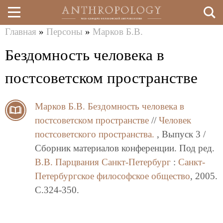
Главная
»
Персоны
»
Марков Б.В.
Перейти
Вы
Бездомность человека в
к
здесь
основному
постсоветском пространстве
содержанию
Марков Б.В.
Бездомность человека в
постсоветском пространстве
//
Человек
постсоветского пространства.
, Выпуск 3 /
Сборник материалов конференции. Под ред.
В.В. Парцвания
Санкт-Петербург
:
Санкт-
Петербургское философское общество
, 2005.
C.324-350.