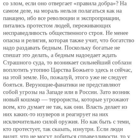
со злом, если оно отвергает «правила добра»? На
самом деле, на мораль нельзя полагаться как на
панацею, ибо все революции и экспроприации,
питались протестом людей, переживающих
несправедливость общественного строя. Не менее
опасна и религия, которая также учит, что богатство
надо раздавать бедным. Поскольку богатые не
спешат это делать, а бедным надоедает ждать
Страшного суда, то возникает сильнейший соблазн
воплотить утопию Царства Божьего здесь и сейчас,
на этой земле. Но, пожалуй, этого уже не следует
бояться. Верующие-фанатики не представляют
собой угрозы на Западе или в России. Зато возник
новый кошмар — террористы, которые угрожают
всем, кто думает не так, как они. Власть делает из
них каких-то изуверов и реагирует на них
исключительно силой оружия. Но как быть с теми,
кто протестует, так сказать, изнутри. Если люди
видят, что не могут добиться справедливости, то у