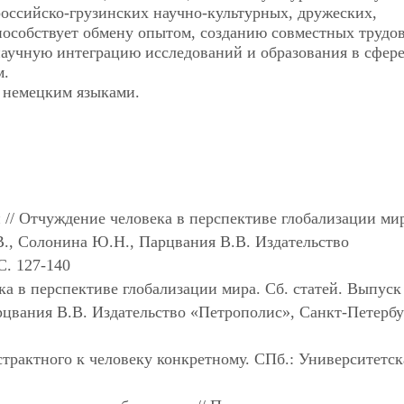
оссийско-грузинских научно-культурных, дружеских,
особствует обмену опытом, созданию совместных трудов
аучную интеграцию исследований и образования в сфере
м.
и немецким языками.
 // Отчуждение человека в перспективе глобализации мир
.В., Солонина Ю.Н., Парцвания В.В. Издательство
C. 127-140
а в перспективе глобализации мира. Сб. статей. Выпуск 
рцвания В.В. Издательство «Петрополис», Санкт-Петербу
страктного к человеку конкретному. CПб.: Университетск