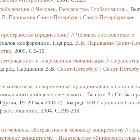
Глобализация
//
Человек. Государство. Глобализация.
, Вып
.В. Парцвания
Санкт-Петербург
:
Санкт-Петербургское
 пространства (предисловие)
//
Человек постсоветского
риалов конференции. Под ред.
В.В. Парцвания
Санкт-Пе
ество
, 2005. C.5-10.
зотчуждение» и современная глобализация
//
Перспекти
од ред. Парцвания В.В.
Санкт-Петербург
:
Санкт-Петербу
 взаимосвязи в современных иррациональных социальн
ионального и общечеловеческого.
, Выпуск 2 / Сб. матер
Грузия, 19–20 мая 2004 г.) Под ред.
В.В.Парцвания
Санкт
фское общество
, 2004. C.193-203.
 от человека абстрактного к человеку конкретному
//
Ген
человеку конкретному.
:
Издательство «Университетская 