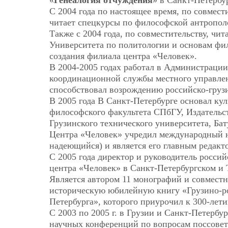
«
Генеалогия отчуждения
» в Санкт-Петербу
С 2004 года по настоящее время, по совмес
читает спецкурсы по философской антропол
Также с 2004 года, по совместительству, чи
Университета по политологии и основам фи
создания филиала центра «Человек».
В 2004-2005 годах работал в Администраци
координационной службы местного управлен
способствовал возрождению российско-груз
В 2005 года В Санкт-Петербурге основал ку
философского факультета СПбГУ, Издательс
Грузинского технического университета, Ба
Центра «Человек» учредил международный н
надеющийся) и является его главным редакт
С 2005 года директор и руководитель росси
центра «Человек» в Санкт-Петербургском и 
Является автором 11 монографий и совместны
историческую юбилейную книгу «Грузино-ро
Петербурга», которого приурочил к 300-лети
С 2003 по 2005 г. в Грузии и Санкт-Петерб
научных конференций по вопросам поссовет