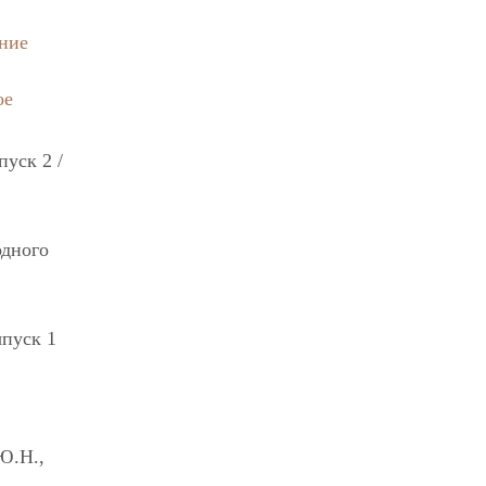
ние
ое
пуск 2 /
одного
пуск 1
Ю.Н.,