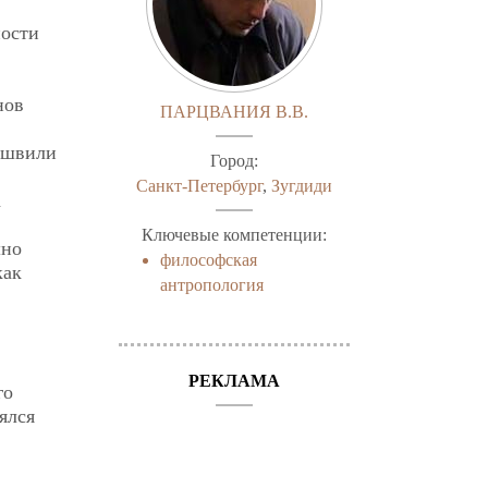
ности
нов
ПАРЦВАНИЯ В.В.
ишвили
Город:
Санкт-Петербург
,
Зугдиди
а
Ключевые компетенции:
шно
философская
как
антропология
РЕКЛАМА
го
ялся