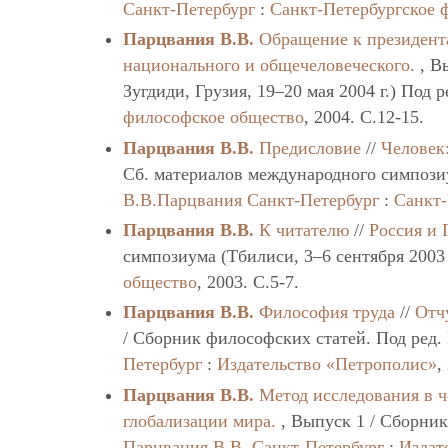
Санкт-Петербург
:
Санкт-Петербургское 
Парцвания В.В.
Обращение к президент
национального и общечеловеческого.
, В
Зугдиди, Грузия, 19–20 мая 2004 г.) Под 
философское общество
, 2004. C.12-15.
Парцвания В.В.
Предисловие
//
Человек
Сб. материалов международного симпозиума
В.В.Парцвания
Санкт-Петербург
:
Санкт-
Парцвания В.В.
К читателю
//
Россия и 
симпозиума (Тбилиси, 3–6 сентября 2003 
общество
, 2003. C.5-7.
Парцвания В.В.
Философия труда
//
Отч
/ Сборник философских статей. Под ред.
Петербург
:
Издательство «Петрополис»
,
Парцвания В.В.
Метод исследования в 
глобализации мира.
, Выпуск 1 / Сборник
Парцвания В.В.
Санкт-Петербург
:
Издат