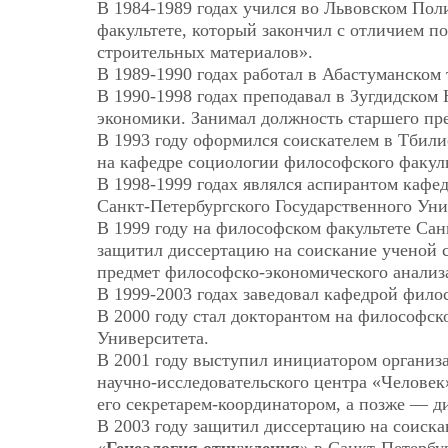
В 1984-1989 годах учился во Львовском По
факультете, который закончил с отличием 
строительных материалов».
В 1989-1990 годах работал в Абастуманском
В 1990-1998 годах преподавал в Зугдидском
экономики. Занимал должность старшего пре
В 1993 году оформился соискателем в Тбил
на кафедре социологии философского факуль
В 1998-1999 годах являлся аспирантом каф
Санкт-Петербургского Государственного Уни
В 1999 году на философском факультете Сан
защитил диссертацию на соискание ученой с
предмет философско-экономического анализ
В 1999-2003 годах заведовал кафедрой фило
В 2000 году стал докторантом на философск
Университета.
В 2001 году выступил инициатором организ
научно-исследовательского центра «Челове
его секретарем-координатором, а позже — д
В 2003 году защитил диссертацию на соиска