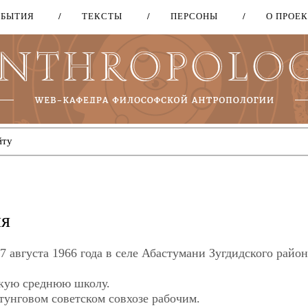
ОБЫТИЯ
ТЕКСТЫ
ПЕРСОНЫ
О ПРОЕ
Перейти
к
основному
содержанию
ия
7 августа 1966 года в селе Абастумани Зугдидского район
скую среднюю школу.
тунговом советском совхозе рабочим.