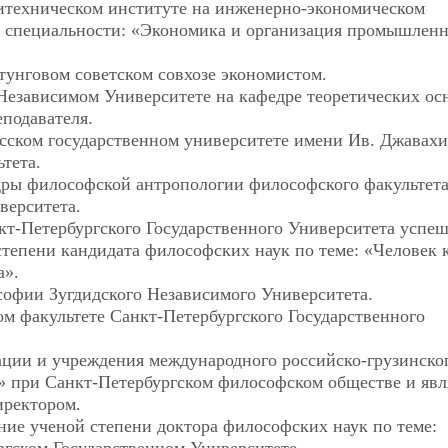
литехническом институте на инженерно-экономическом
по специальности: «Экономика и организация промышлен
 тунговом советском совхозе экономистом.
 Независимом Университете на кафедре теоретических ос
подавателя.
исском государственном университете имени Ив. Джавах
тета.
едры философской антропологии философского факультет
верситета.
кт-Петербургского Государственного Университета успе
тепени кандидата философских наук по теме: «Человек 
а».
софии Зугдидского Независимого Университета.
ом факультете Санкт-Петербургского Государственного
ации и учреждения международного российско-грузинско
к» при Санкт-Петербургском философском обществе и явл
иректором.
ние ученой степени доктора философских наук по теме: