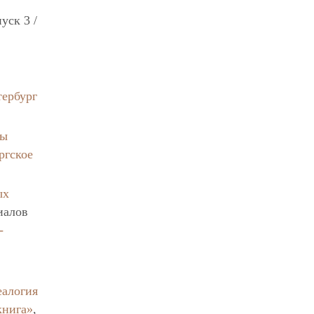
уск 3 /
тербург
вы
ргское
ых
иалов
-
еалогия
книга»
,