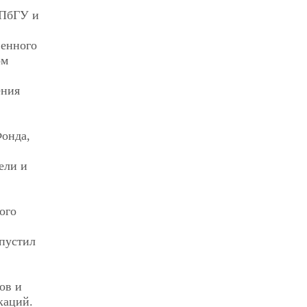
СПбГУ и
венного
ом
ения
Фонда,
ели и
ого
ыпустил
ов и
каций.