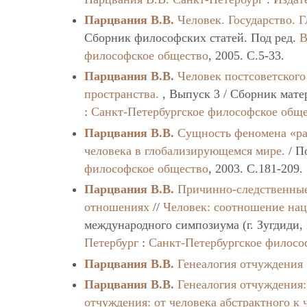
Парцвания В.В.
Человек. Государство. 
Сборник философских статей. Под ред.
В
философское общество
, 2005. C.5-33.
Парцвания В.В.
Человек постсоветского
пространства.
, Выпуск 3 / Сборник мате
:
Санкт-Петербургское философское общ
Парцвания В.В.
Сущность феномена «ра
человека в глобализирующемся мире.
/ П
философское общество
, 2003. C.181-209.
Парцвания В.В.
Причинно-следственные
отношениях
//
Человек: соотношение нац
международного симпозиума (г. Зугдиди, 
Петербург
:
Санкт-Петербургское филосо
Парцвания В.В.
Генеалогия отчуждения
Парцвания В.В.
Генеалогия отчуждения:
отчуждения: от человека абстрактного к 