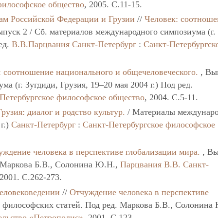
философское общество
, 2005. C.11-15.
ам Российской Федерации и Грузии
//
Человек: соотноше
ыпуск 2 / Сб. материалов международного симпозиума (г.
ред.
В.В.Парцвания
Санкт-Петербург
:
Санкт-Петербургск
: соотношение национального и общечеловеческого.
, Вы
 (г. Зугдиди, Грузия, 19–20 мая 2004 г.) Под ред.
Петербургское философское общество
, 2004. C.5-11.
Грузия: диалог и родство культур.
/ Материалы междунар
г.)
Санкт-Петербург
:
Санкт-Петербургское философское
уждение человека в перспективе глобализации мира.
, Вы
 Маркова Б.В., Солонина Ю.Н.,
Парцвания В.В.
Санкт-
 2001. C.262-273.
человековедении
//
Отчуждение человека в перспективе
 философских статей. Под ред. Маркова Б.В., Солонина 
ельство «Петрополис»
, 2001. C.123.