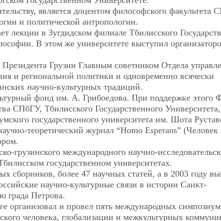
ргском Государственном Университете.
тительству, является доцентом философского факультета 
огии и политической антропологии.
тает лекции в Зугдидском филиале Тбилисского Государст
лософии. В этом же университете выступил организатор
и Президента Грузии Главным советником Отдела управл
ия и региональной политики и одновременно всячески
инских научно-культурных традиций.
льтурный фонд им. А. Грибоедова. При поддержке этого 
тва СПбГУ, Тбилисского Государственного Университета,
тумского государственного университета им. Шота Рустав
аучно-теоретический журнал “Homo Esperans” (Человек
ором.
йско-грузинского международного научно-исследовательск
Тбилисском государственном университетах.
х сборников, более 47 научных статей, а в 2003 году в
ссийские научно-культурные связи в истории Санкт-
ю града Петрова.
урге организовал и провел пять международных симпозиум
ского человека, глобализации и межкультурных коммуни