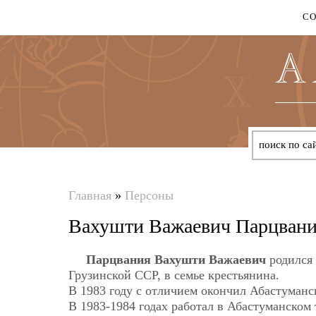
С
Главная
»
Персоны
Вы
Вахушти Важаевич Парцван
здесь
Парцвания Вахушти Важаевич
родился 
Грузинской ССР, в семье крестьянина.
В 1983 году с отличием окончил Абастуман
В 1983-1984 годах работал в Абастуманском 