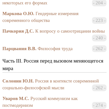
некоторых его формах
204
Сборник философских статей грузинских и
Маркова О.Ю.
Гендерные измерения
российских авторов сразу окрестили знаковым
современного общества
223
событием, т.к. является первым после длительного
перерыва грузино-российским сборником, который
Пачкория Д.С.
К вопросу о самоотрицании войны
дает представление о новых результатах
240
исследования основополагающих проблем
современности. Авторы ставят радикальный вопрос
Парцвания В.В.
Философия труда
262
о самоопределении человека — является ли он
защитником национальных ценностей или
Часть III. Россия перед вызовом меняющегося
гражданином мира. Ученые предупреждают о той
цене, которую придется заплатить как за автономию
мира
личности, так и за вхождение в мировое
сообщество, и, поскольку поведение без риска
Солонин Ю.Н.
Россия в контексте современной
невозможно, предлагают непростой путь
социально-философской мысли
262
балансирования между крайностями.
Уваров М.С.
Русский коммунизм как
Авторами сборника с грузинской стороны
постмодернизм
274
выступили Нана Абсава, Анзор Брегадзе, Важа