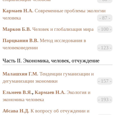
граждан. Ученые предупреждают о той цене,
Кармаев Н.А.
Современные проблемы экологии
которую придется заплатить как за автономию, так
и за вхождение в мировое сообщество, и, поскольку
человека
87
нерискующее поведение невозможно, предлагают
Марков Б.В.
Человек и глобализация мира
100
непростой путь балансирования между
крайностями.
Парцвания В.В.
Метод исследования в
человековедении
123
Отзыв на сборник в газете
«Свободная Грузия»
Часть II. Экономика, человек, отчуждение
Газета «Свободная Грузия», 25 октября 2001
Малашхия Г.М.
Тенденции гуманизации и
г. По материалам агентства САКИНФОРМИ
дегуманизации экономики
157
В Санкт-Петербурге в издательстве
Ельмеев В.Я.
,
Кармаев Н.А.
Экология и
«Петрополис» вышла в свет книга «Отчуждение
экономика человека
193
человека в перспективе глобализации мира» под
редакцией Бориса Маркова, Юрия Солонина и
Абсава Н.Д.
К вопросу об отчуждении и
Вахушти Парцвания.