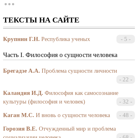
© Б.В. Марков, Ю.Н. Солонин, В.В. Парцвания,
2001 г.
ТЕКСТЫ НА САЙТЕ
ISBN 5-86708-216-4
Сборник статей грузинских и российских
Крупнин Г.Н.
Республика ученых
5
авторов дает представление о новых результатах
исследования основополагающих проблем
Часть I. Философия о сущности человека
современности. Место человека в процессе
глобализации меняется настолько быстро, что
приводит к переоценке традиционных ценностей.
Брегадзе А.А.
Проблема сущности личности
Под вопросом оказывается прежде всего судьба
22
национального государства, которое уже не может
контролировать ни экономические, ни
Каландия И.Д.
Философия как самосознание
информационные, ни культурные процессы. Авторы
культуры (философия и человек)
32
ставят радикальный вопрос о самоопределении
человека: является он защитником национальных
Каган М.С.
И вновь о сущности человека
48
ценностей или гражданином мира. Ответы, которые
Горозия В.Е.
Отчужденный мир и проблема
они дают при этом, представляются весьма
важными как для политиков, так и остальных
социализации человека
68