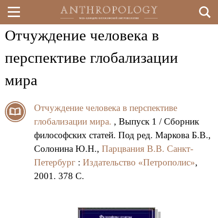
Отчуждение человека в
Перейти
к
перспективе глобализации
основному
мира
содержанию
Отчуждение человека в перспективе
глобализации мира.
, Выпуск 1 / Сборник
философских статей. Под ред. Маркова Б.В.,
Солонина Ю.Н.,
Парцвания В.В.
Санкт-
Петербург
:
Издательство «Петрополис»
,
2001. 378 C.