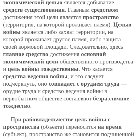
экономической целью
является добывание
средств существования
. Главным
средством
достижения этой цели является
пространство
(территория, на которой проживает племя).
Целью
войны
является либо захват территории, на
которой проживает другое племя, либо защита
своей кормовой площади. Следовательно, здесь
главное средство
достижения
основной
экономической цели
общественного производства
и
цель войны
тождественны
. Что касается
средства ведения войны
, и это следует
подчеркнуть, оно
совпадает с орудием труда
—
орудие труда и средство ведения войны в
первобытном обществе составляют
безразличное
тождество
.
При
рабовладельчестве цель войны с
пространства
(объекта) переносится
на время
(субъект), пространство же становится подчиненной