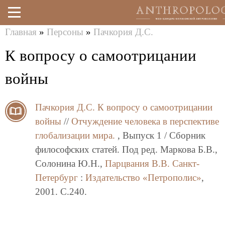
Главная
»
Персоны
»
Пачкория Д.С.
Перейти
Вы
К вопросу о самоотрицании
к
здесь
основному
войны
содержанию
Пачкория Д.С.
К вопросу о самоотрицании
войны
//
Отчуждение человека в перспективе
глобализации мира.
, Выпуск 1 / Сборник
философских статей. Под ред. Маркова Б.В.,
Солонина Ю.Н.,
Парцвания В.В.
Санкт-
Петербург
:
Издательство «Петрополис»
,
2001. C.240.