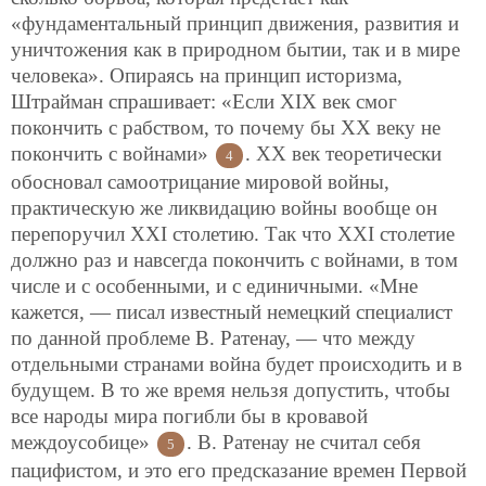
«фундаментальный принцип движения, развития и
уничтожения как в природном бытии, так и в мире
человека». Опираясь на принцип историзма,
Штрайман спрашивает: «Если ХIХ век смог
покончить с рабством, то почему бы ХХ веку не
покончить с войнами»
. ХХ век теоретически
4
обосновал самоотрицание мировой войны,
практическую же ликвидацию войны вообще он
перепоручил ХХI столетию. Так что ХХI столетие
должно раз и навсегда покончить с войнами, в том
числе и с особенными, и с единичными. «Мне
кажется, — писал известный немецкий специалист
по данной проблеме В. Ратенау, — что между
отдельными странами война будет происходить и в
будущем. В то же время нельзя допустить, чтобы
все народы мира погибли бы в кровавой
междоусобице»
. В. Ратенау не считал себя
5
пацифистом, и это его предсказание времен Первой