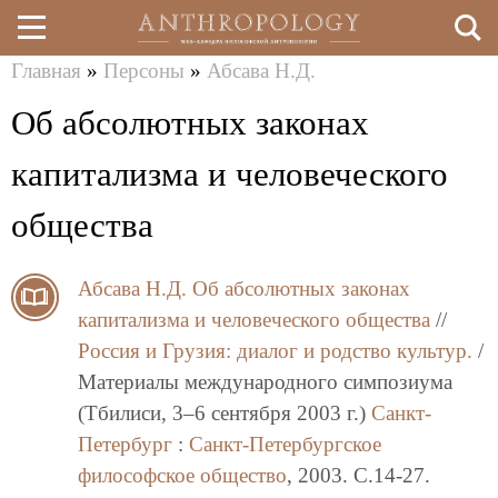
Главная
»
Персоны
»
Абсава Н.Д.
Перейти
Вы
Об абсолютных законах
к
здесь
основному
капитализма и человеческого
содержанию
общества
Абсава Н.Д.
Об абсолютных законах
капитализма и человеческого общества
//
Россия и Грузия: диалог и родство культур.
/
Материалы международного симпозиума
(Тбилиси, 3–6 сентября 2003 г.)
Санкт-
Петербург
:
Санкт-Петербургское
философское общество
, 2003. C.14-27.