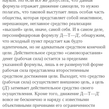
наукой. Но если все же допустить, что данная
формула отражает движение самоцели, то нужно
полагать, что таковой выступает лишь особая часть
общества, которая представляет собой неактивное,
нерешающее, неглавное средство реализации
«высшей» цели, иначе, самой себя. И в самом деле,
персонифицировав формулу Д—Т—Д', обнаружим,
что исходный пункт предстает как будто
идентичным, но не адекватным средством конечной
цели. Действительное средство «самовозрастания»
денег (рабочая сила) остается за пределами
указанной формулы, лишь в ее развернутой форме
рабочая сила представлена второстепенным
средством достижения цели. Выходит, что средство
(рабочая сила) осуществляет внешнюю цель, а цель
(Д') затмевает действительное средство своего
осуществления. Кроме того, движение Д—Т—Д'
вовсе не бесконечно и наряду с
известными
объективными причинами его ограниченности