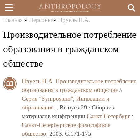
Главная
»
Персоны
»
Пруель Н.А.
Перейти
Вы
Производительное потребление
к
здесь
основному
образования в гражданском
содержанию
обществе
Пруель Н.А.
Производительное потребление
образования в гражданском обществе
//
Серия “Symposium”
,
Инновации и
образование.
, Выпуск 29 / Сборник
материалов конференции
Санкт-Петербург
:
Санкт-Петербургское философское
общество
, 2003. C.171-175.