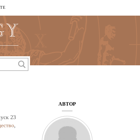
КТЕ
АВТОР
уск 23
щество
,