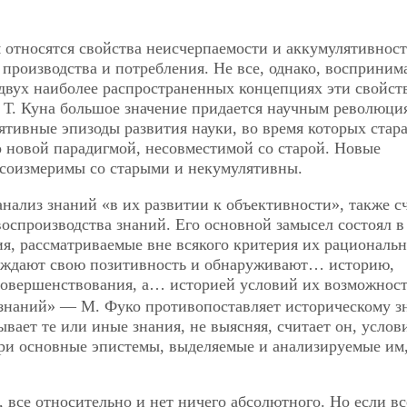
 относятся свойства неисчерпаемости и аккумулятивност
 производства и потребления. Не все, однако, восприни
двух наиболее распространенных концепциях эти свойст
 Т. Куна большое значение придается научным революци
ятивные эпизоды развития науки, во время которых стар
 новой парадигмой, несовместимой со старой. Новые
несоизмеримы со старыми и некумулятивны.
 анализ знаний «в их развитии к объективности», также с
оспроизводства знаний. Его основной замысел
состоял в
ия, рассматриваемые вне всякого критерия их рациональ
ерждают свою позитивность и обнаруживают… историю,
совершенствования, а… историей условий их возможнос
 знаний» — М. Фуко противопоставляет историческому 
вает те или иные знания, не выясняя, считает он, услов
 три основные эпистемы, выделяемые и анализируемые им
, все относительно и нет ничего абсолютного. Но если вс