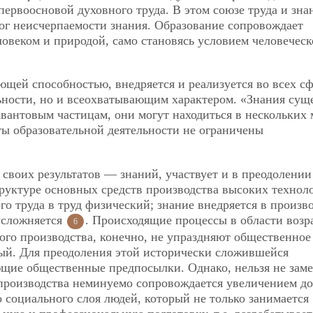
первоосновой духовного труда. В этом союзе труда и знан
лог неисчерпаемости знания. Образование сопровождает
овеком и природой, само становясь условием человеческ
ющей способностью, внедряется и реализуется во всех с
ьности, но и всеохватывающим характером. «Знания сущ
квантовым частицам, они могут находиться в нескольких 
аты образовательной деятельности не ограничены
 своих результатов — знаний, участвует и в преодолении
труктуре основных средств производства высоких технол
 труда в труд физический; знание внедряется в произво
 усложняется
. Происходящие процессы в области возр
6
ого производства, конечно, не упраздняют общественное
ный. Для преодоления этой исторически сложившейся
щие общественные предпосылки. Однако, нельзя не заме
 производства неминуемо сопровождается увеличением до
 социального слоя людей, который не только занимается