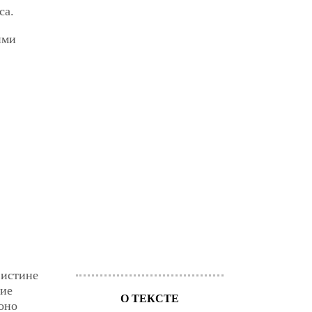
са.
ими
 истине
ние
О ТЕКСТЕ
 оно