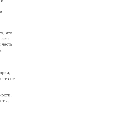
 и
ми
о, что
резко
 часть
и
ворки,
а это не
мости,
боты,