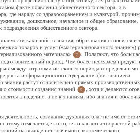
ьную и профессиональную подготовку, т.е. разрабатывает
 самом факте появления общественного сектора, и в
ра, где наряду со здравоохранением и культурой, прочи
луживание, дошкольное, начальное и общее образование,
к подразделения общественного сектора.
паемости как свойств знания, образования относится и т
оемких товаров и услуг («материализованного знания») 
атериализованного материала»
. Полагают, что большая
7
подготовительный период. Чем более неосязаем продукт 
зрыв между затратами истекшего периода и предельными
ре роста информационного содержания (т.е. знаниева
го знания растут относительно прямых производственных
ся о стоимости создания знаний
, хотя и делаются ого
9
осятся к изделию, а не к знаниям, ибо знания и оболочк
ая деятельность, созидание духовных благ не имеют стои
поэтому отмечается, что то, «что касается
творческой ра
 знаний на выходе нет значимого экономического