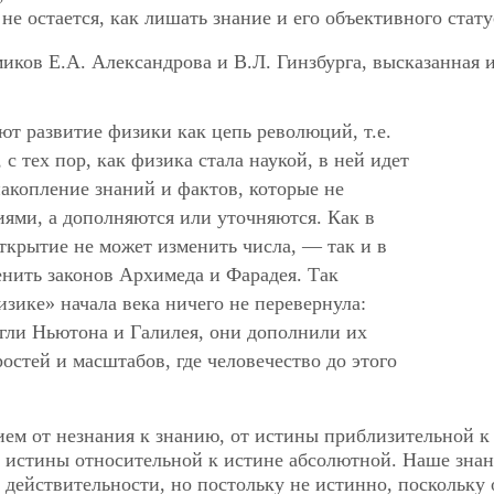
не остается, как лишать знание и его объективного стату
миков Е.А. Александрова и В.Л. Гинзбурга, высказанная 
т развитие физики как цепь революций, т.е.
 с тех пор, как физика стала наукой, в ней идет
акопление знаний и фактов, которые не
ями, а дополняются или уточняются. Как в
ткрытие не может изменить числа, — так и в
нить законов Архимеда и Фарадея. Так
зике» начала века ничего не перевернула:
гли Ньютона и Галилея, они дополнили их
остей и масштабов, где человечество до этого
ем от незнания к знанию, от истины приблизительной к
т истины относительной к истине абсолютной. Наше зна
 действительности, но постольку не истинно, поскольку