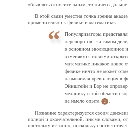
объявлять относительным, то ничего дальше 
В этой связи уместна точка зрения акаде
применительно к физике и математике:
Популяризаторы представляю
переворотов. На самом деле,
в основном эволюционное н
отменяются новыми открыти
математике никакое новое о
физике ничто не может отме
называемая «революция в фи
Эйнштейн и Бор не опровер
механику в той области скор
не имело опыта
.
2
Познание характеризуется своим движени
полной и окончательной, иными словами, о
постольку истинно, поскольку соответствует