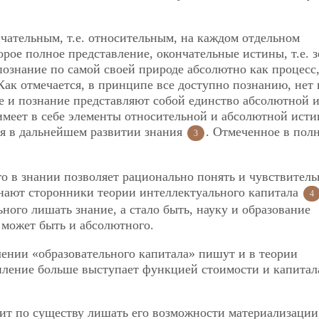
чательным, т.е. относительным, на каждом отдельном
орое полное представление, окончательные истины, т.е. 
познание по самой своей природе абсолютно как процесс
Как отмечается, в принципе все доступно познанию, нет 
е и познание представляют собой единство абсолютной 
имеет в себе элементы относительной и абсолютной исти
ся в дальнейшем развитии знания
. Отмеченное в пол
3
о в знании позволяет рационально понять и чувствитель
инают сторонники теории интеллектуального капитала
4
ного лишать знание, а стало быть, науку и образование
 может быть и абсолютного.
плении «образовательного капитала» пишут и в теории
копление больше выступает функцией стоимости и капитал
ит по существу лишать его возможности материализации