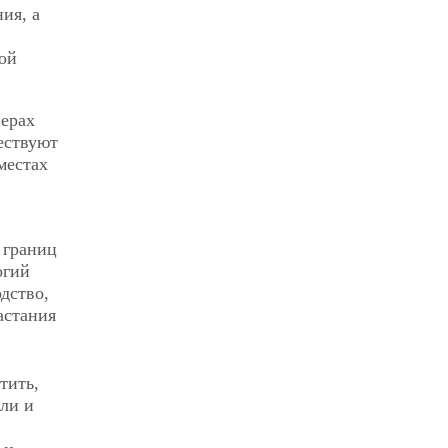
ия, а
ой
ферах
ествуют
местах
 границ
огий
дство,
астания
тить,
ли и