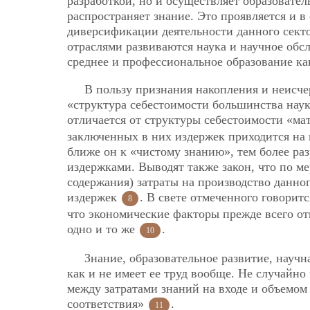
разработкой, но и осуществляет образовател
распространяет знание. Это проявляется и в
диверсификации деятельности данного секто
отраслями развиваются наука и научное обс
среднее и профессиональное образование ка
В пользу признания накопления и неисчер
«структура себестоимости большинства наук
отличается от структуры себестоимости «м
заключенных в них издержек приходится на 
ближе он к «чистому знанию», тем более ра
издержками. Выводят также закон, что по ме
содержания) затраты на производство данно
издержек
. В свете отмеченного говорит
8
что экономические факторы прежде всего отн
одно и то же
.
10
Знание, образовательное развитие, научн
как и не имеет ее труд вообще. Не случайно 
между затратами знаний на входе и объемом
соответствия»
.
11