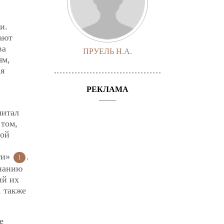
и.
мают
ва
ПРУЕЛЬ Н.А.
ям,
ая
РЕКЛАМА
читал
 том,
ной
ти»
.
1
знанию
ий их
, также
е