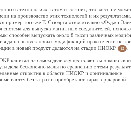
ного в технологиях, в том и состоит, что здесь не може
ени на производство этих технологий и их результатами
ся пример того же Т. Стюарта относительно «Фуджи Эле
ая система для выпуска магнитных соединителей, исполь
темы способен выпускать около 8 тысяч различных моди
ревода на выпуск новых модификаций практически не тре
стиции в новый продукт делаются на стадии НИОКР
.
12
ОКР капитал на самом деле осуществляет экономию сво
ути дела бесконечно малы по сравнению с теми результат
деланные открытия в области НИОКР и оригинальные
именяются без затрат и приобретают характер даровой