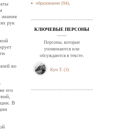
образование
(94),
таты
м
 знания
ях рук
КЛЮЧЕВЫЕ ПЕРСОНЫ
ьной
Персоны, которые
ирует
упоминаются или
ти
обсуждаются в тексте.
язей во
Кун Т.
(3)
е
же его
твий,
ции. В
ции
ной