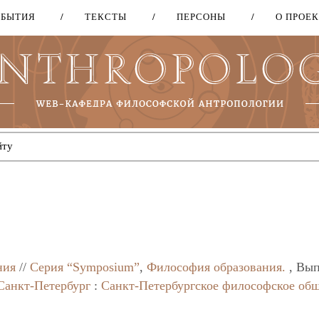
ОБЫТИЯ
ТЕКСТЫ
ПЕРСОНЫ
О ПРОЕ
Перейти
к
основному
содержанию
ния
//
Серия “Symposium”
,
Философия образования.
, Вып
Санкт-Петербург
:
Санкт-Петербургское философское об