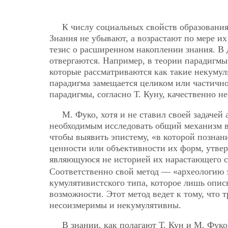
К числу социальных свойств образования
Знания не убывают, а возрастают по мере их
тезис о расширенном накоплении знания. В 
отвергаются. Например, в теории парадигмы
которые рассматриваются как такие некумул
парадигма замещается целиком или частично
парадигмы, согласно Т. Куну, качественно 
М. Фуко, хотя и не ставил своей задачей
необходимым исследовать общий механизм в
чтобы выявить эпистему, «в которой познан
ценности или объективности их форм, утв
являющуюся не историей их нарастающего 
Соответственно свой метод — «археологию
кумулятивистского типа, которое лишь описы
возможности. Этот метод ведет к тому, что
несоизмеримы и некумулятивны.
В знании, как полагают Т. Кун и М. Фуко