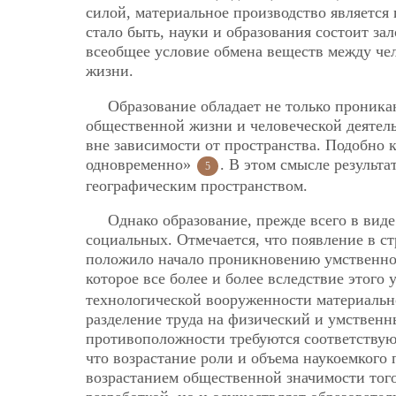
силой, материальное производство является 
стало быть, науки и образования состоит за
всеобщее условие обмена веществ между чел
жизни.
Образование обладает не только проника
общественной жизни и человеческой деятел
вне зависимости от пространства. Подобно 
одновременно»
. В этом смысле результ
5
географическим пространством.
Однако образование, прежде всего в виде
социальных. Отмечается, что появление в с
положило начало проникновению умственного
которое все более и более вследствие этого
технологической вооруженности
материальн
разделение труда на физический и умствен
противоположности требуются соответствую
что возрастание роли и объема наукоемкого
возрастанием общественной значимости того