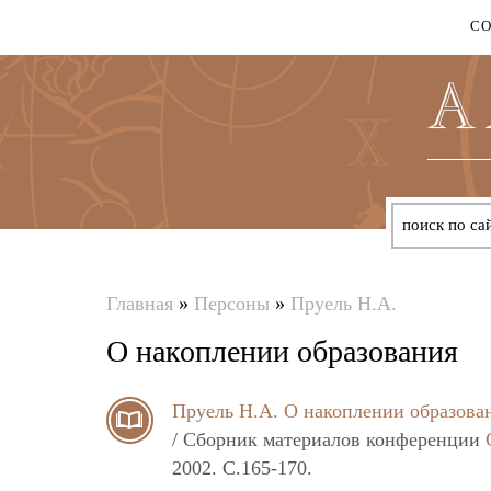
С
Главная
»
Персоны
»
Пруель Н.А.
Вы
О накоплении образования
здесь
Пруель Н.А.
О накоплении образова
/ Сборник материалов конференции
2002. C.165-170.