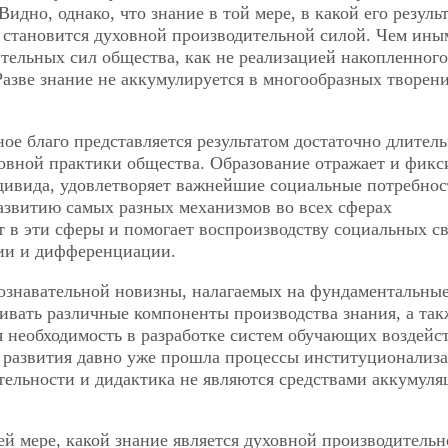
идно, однако, что знание в той мере, в какой его резуль
, становится духовной производительной силой. Чем ины
тельных сил общества, как не реализацией накопленного
азве знание не аккумулируется в многообразных творени
ое благо представляется результатом достаточно длител
овной практики общества. Образование отражает и фикс
дивида, удовлетворяет важнейшие социальные потребнос
развитию самых разных механизмов во всех сферах
 в эти сферы и помогает воспроизводству социальных св
ции и дифференциации.
ознавательной новизны, налагаемых на фундаментальны
вать различные компоненты производства знания, а так
 необходимость в разработке систем обучающих воздейс
 развития давно уже прошла процессы институционализа
ятельности и дидактика не являются средствами аккумуля
ей мере, какой знание является духовной производитель