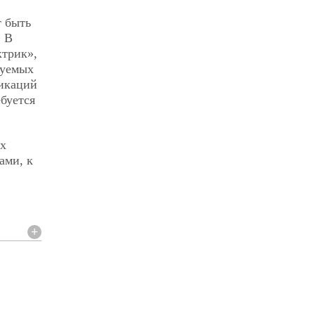
т быть
. В
ктрик»,
зуемых
фикаций
буется
их
ами, к