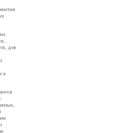
звития
ых
 их
и,
тв, для
и
а к
аются
с
овных,
м
нии
и
ые