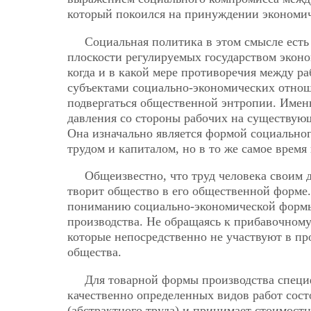
который покоился на принуждении экономич
Социальная политика в этом смысле есть
плоскости регулируемых государством эконо
когда и в какой мере противоречия между 
субъектами социально-экономических отноше
подвергаться общественной энтропии. Именн
давления со стороны рабочих на существующ
Она изначально является формой социально
трудом и капиталом, но в то же самое вре
Общеизвестно, что труд человека своим 
творит общество в его общественной форме.
пониманию социально-экономической формы 
производства. Не обращаясь к прибавочному
которые непосредственно не участвуют в п
общества.
Для товарной формы производства специ
качественно определенных видов работ состо
(абстрактного труда) и принимает стоимост