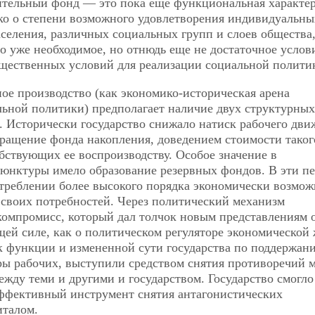
бительный фонд — это пока еще функциональная характе
ько о степени возможного удовлетворения индивидуальны
селения, различных социальных групп и слоев общества
 уже необходимое, но отнюдь еще не достаточное услов
бщественных условий для реализации социальной полити
ое производство (как экономико-историческая арена
ьной политики) предполагает наличие двух структурных
. Исторически государство снижало натиск рабочего дви
кращение фонда накопления, доведением стоимости таког
собствующих ее воспроизводству. Особое значение в
юнктуры имело образование резервных фондов. В эти п
отреблении более высокого порядка экономически возмож
г своих потребностей. Через политический механизм
компромисс, который дал толчок новым представлениям 
ей силе, как о политическом регуляторе экономической
к функции и измененной сути государства по поддержан
ры рабочих, выступили средством снятия противоречий 
жду теми и другими и государством. Государство смогло
ффективный инструмент снятия антагонистических
италом.