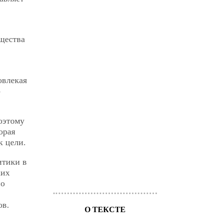
щества
овлекая
о
оэтому
орая
к цели.
итики в
ких
по
ов.
О ТЕКСТЕ