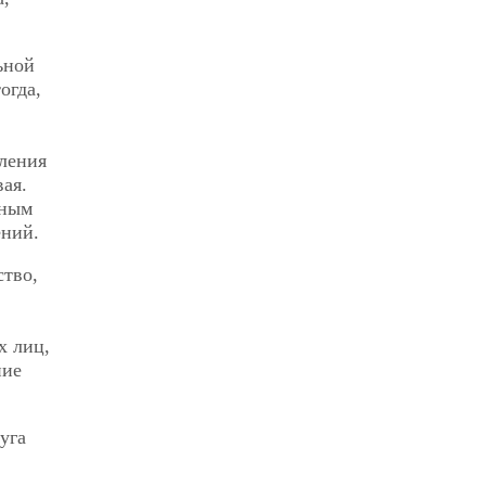
ьной
огда,
иления
ая.
мным
ений.
ство,
х лиц,
ние
уга