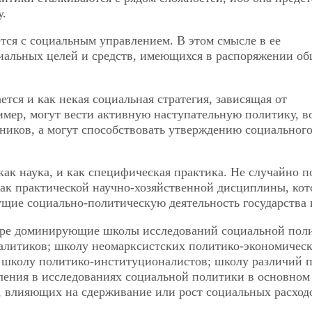
у.
тся с социальным управлением. В этом смысле в ее
иальных целей и средств, имеющихся в распоряжении об
тся и как некая социальная стратегия, зависящая от
мер, могут вести активную наступательную политику, в
ников, а могут способствовать утверждению социальног
как наука, и как специфическая практика. Не случайно п
ак практической научно-хозяйственной
дисциплины, кот
ущие социально-политическую деятельность государства 
ыре доминирующие школы исследований социальной пол
алитиков; школу неомарксистских политико-экономичес
; школу политико-институционалистов; школу различий 
ления в исследованиях социальной политики в основном
, влияющих на сдерживание или рост социальных расход