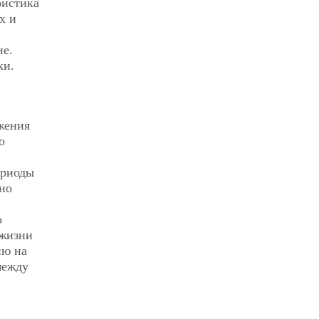
ристика
х и
,
ие.
ки.
жения
о
ериоды
но
о
 жизни
ию на
между