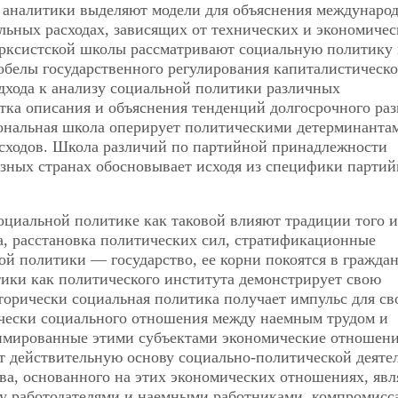
е аналитики выделяют модели для объяснения междунаро
льных расходах, зависящих от технических и экономиче
арксистской школы рассматривают социальную политику 
обелы государственного регулирования капиталистическ
дхода к анализу социальной политики различных
тка описания и объяснения тенденций долгосрочного ра
ональная школа оперирует политическими детерминанта
сходов. Школа различий по партийной принадлежности
азных странах обосновывает исходя из специфики парти
оциальной политике как таковой влияют традиции того 
а, расстановка политических сил, стратификационные
ой политики — государство, ее корни покоятся в гражда
ики как политического института демонстрирует свою
торически социальная политика получает импульс для св
чески социального отношения между наемным трудом и
тимированные этими субъектами экономические отношен
т действительную основу социально-политической деяте
тва,
основанного на этих экономических отношениях, явл
у работодателями и наемными работниками, компромисс