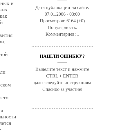
дных и
Дата публикации на сайте:
ских
07.01.2006 - 03:00
как
Просмотров:
6164 (+0)
ой
Популярность:
Комментариев:
1
звития
ми,
йной
НАШЛИ ОШИБКУ?
Выделите текст и нажмите
или
CTRL + ENTER
далее следуйте инструкциям
нском
Спасибо за участие!
оего
ия
льности
яется
а,