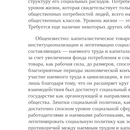
структуру его социальных расходов. Потре
уровня жизни, которая свидетельствует тол
общественных потребностей людей, всего на
общественных классов. Уровень жизни — это
Требуется еще наличие некоторых других о
Общеизвестно: капиталистическое товарн
институционализации и легитимации социал
составляющих — наемного труда и капитала
за счет увеличения фонда потребления и со
товара, как рабочая сила, до размеров, спо
благоприятные периоды экономической конъ
участие
наемного труда в цивилизации, в п
лишь благодаря тому, что он расширяет кру
взаимодействия был достигнут социальный 
государстве как организующей и направляющ
общества. Зачатки социальной политики, ка
достаточно сносном уровне социальной сфе
работодателями и наемными работниками, ме
легитимировать социальную политику как э
противоречий между наемным трудом и кап