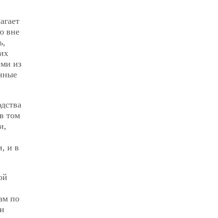
агает
ю вне
ь,
их
ими из
нные
одства
в том
и,
, и в
ой
ам по
 и