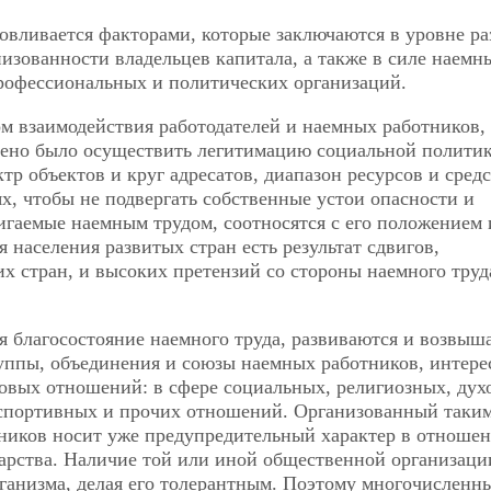
овливается факторами, которые заключаются в уровне ра
низованности владельцев капитала, а также в силе наемн
рофессиональных и политических организаций.
ом взаимодействия работодателей и наемных работников,
ждено было осуществить легитимацию социальной политик
тр объектов и круг адресатов, диапазон ресурсов и средс
, чтобы не подвергать собственные устои опасности и
игаемые наемным трудом, соотносятся с его положением 
 населения развитых стран есть результат сдвигов,
х стран, и высоких претензий со стороны наемного труд
я благосостояние наемного труда, развиваются и возвыш
руппы, объединения и союзы наемных работников, интере
довых отношений: в сфере социальных, религиозных, дух
 спортивных и прочих отношений. Организованный таки
ников носит уже предупредительный характер в отноше
арства.
Наличие той или иной общественной организаци
ганизма, делая его толерантным. Поэтому многочисленн