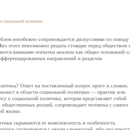
ие социальной политики
блем неизбежно сопровождается дискуссиями по поводу
Без этого невозможно решать стоящие перед обществом 
ляются важными попытки анализа как общих оснований с
дифференцированных направлений и разделов.
олитика? Ответ на поставленный вопрос прост и сложен.
ециалист в области социальной политики — практик или
су о социальной политике, которая представляет собой
бщественных реалий, сопровождает человека с самого 
ей жизни.
тики скрываются ее комплексность и особенность.
тики сталкиваются с рядом сложностей, ибо она предст