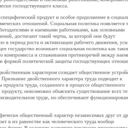
ески господствующего класса.
 специфический продукт и особое продолжение в социал
мических отношений. Социальная политика появляется т
работодателями и наемными работниками, как основными
ний, достигают такой черты, за которой они будут
о в период роста и активизации рабочего движения, ус
ее государство возникает социальная политика как таков
го компромисса и сглаживания противоречий между нае
мя и формой политической защиты господствующих отнош
двойственным характером созидает общественное устрой
 Признание двойственного характера труда подводит к
продукта труда, созданного в процессе общественного
 продукту, невозможно объяснить существование всех те
роизводительном труде, но обеспечивают функционирова
фически общественный характер независимых друг от др
ит в их равенстве как человеческого труда вообще
ную форму. В условиях развитого товарного производства