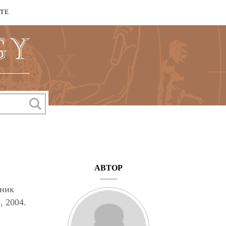
КТЕ
АВТОР
рник
о
, 2004.