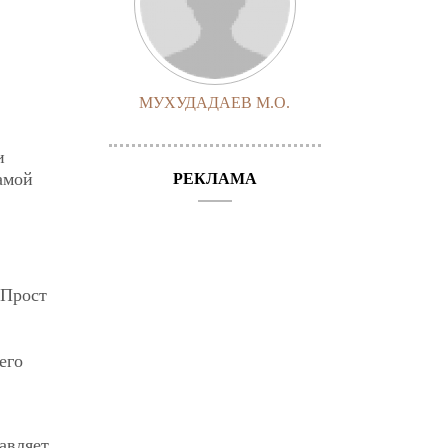
МУХУДАДАЕВ М.О.
и
амой
РЕКЛАМА
 Прост
его
авляет