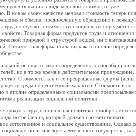
му существования в виде меновой стоимости, уже
. В новом своем качестве меновая стоимость теперь пол
бращения и обмена, предпосланную обращению и лежащу
ты труда получают стоимостную социальную предметност
 свойств. Товарная форма продуктов труда и отношения
изической природой и структурой вещей, ни с вытекающ
ей. Стоимостная форма стала выражать вполне определе
обществе.
циальной основы и закона определенного способа произв
телей, но в то же время и действительное принуждение, 
венство. Стоимость, как и ее превращенные формы (деньг
продукту труда общественный характер. Стоимость и ее
о и вполне определенными социальными предпосылками
татами реализации социальной политики.
е продукта труда социальная политика приобретает и св
онда потребления, который должен соответствовать
вое естественное и социальное существование. Однако с
 социально-политическую деятельность государства, так