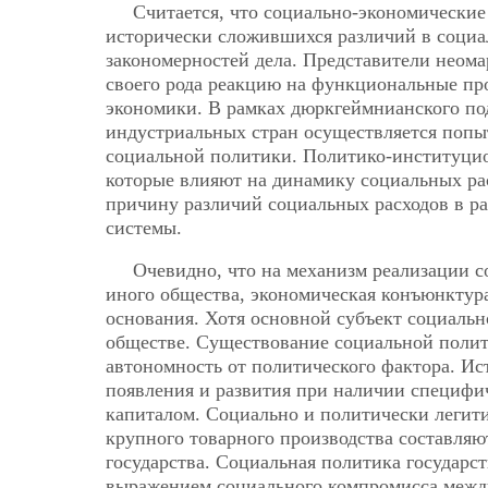
Считается, что социально-экономически
исторически сложившихся различий в социа
закономерностей дела. Представители неом
своего рода реакцию на функциональные пр
экономики. В рамках дюркгеймнианского по
индустриальных стран осуществляется попы
социальной политики. Политико-институци
которые влияют на динамику социальных ра
причину различий социальных расходов в р
системы.
Очевидно, что на механизм реализации с
иного общества, экономическая конъюнктур
основания. Хотя основной субъект социальн
обществе. Существование социальной полит
автономность от политического фактора. Ис
появления и развития при наличии специфи
капиталом. Социально и политически леги
крупного товарного производства составляю
государства. Социальная политика государс
выражением социального компромисса межд