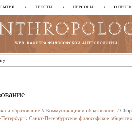
ОБЫТИЯ
ТЕКСТЫ
ПЕРСОНЫ
О ПРОЕ
Перейти
к
основному
содержанию
зование
ка и образование
//
Коммуникация и образование.
/ Сбо
-Петербург
:
Санкт-Петербургское философское обществ