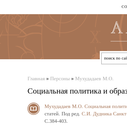
С
Главная
»
Персоны
»
Мухудадаев М.О.
Вы
Социальная политика и обра
здесь
Мухудадаев М.О.
Социальная полити
статей. Под ред.
С.И. Дудника
Санкт
C.384-403.