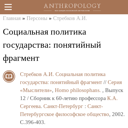
Главная
»
Персоны
»
Стребков А.И.
Перейти
Вы
Социальная политика
к
здесь
основному
государства: понятийный
содержанию
фрагмент
Стребков А.И.
Социальная политика
государства: понятийный фрагмент
//
Серия
«Мыслители»
,
Homo philosophans.
, Выпуск
12 / Сборник к 60-летию профессора
К.А.
Сергеева
.
Санкт-Петербург
:
Санкт-
Петербургское философское общество
, 2002.
C.396-403.