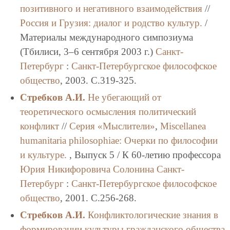
позитивного и негативного взаимодействия
//
Россия и Грузия: диалог и родство культур.
/
Материалы международного симпозиума
(Тбилиси, 3–6 сентября 2003 г.)
Санкт-
Петербург
:
Санкт-Петербургское философское
общество
, 2003. C.319-325.
Стребков А.И.
Не убегающий от
теоретического осмысления политический
конфликт
//
Серия «Мыслители»
,
Miscellanea
humanitaria philosоphiae: Очерки по философии
и культуре.
, Выпуск 5 / К 60-летию профессора
Юрия Никифоровича Солонина
Санкт-
Петербург
:
Санкт-Петербургское философское
общество
, 2001. C.256-268.
Стребков А.И.
Конфликтологические знания в
формировании культуры гражданского общества