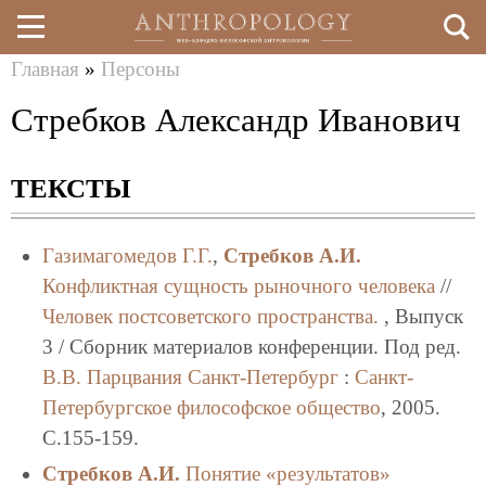
Главная
»
Персоны
Перейти
Вы
Стребков Александр Иванович
к
здесь
основному
ТЕКСТЫ
содержанию
Газимагомедов Г.Г.
,
Стребков А.И.
Конфликтная сущность рыночного человека
//
Человек постсоветского пространства.
, Выпуск
3 / Сборник материалов конференции. Под ред.
В.В. Парцвания
Санкт-Петербург
:
Санкт-
Петербургское философское общество
, 2005.
C.155-159.
Стребков А.И.
Понятие «результатов»