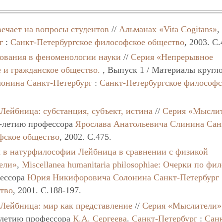
ечает на вопросы студентов
//
Альманах «Vita Cogitans»
г
:
Санкт-Петербургское философское общество
, 2003. C.
ования в феноменологии науки
//
Серия «Непрерывное
 и гражданское общество.
, Выпуск 1 / Материалы кругл
онина
Санкт-Петербург
:
Санкт-Петербургское философс
Лейбница: субстанция, субъект, истина
//
Серия «Мысли
0-летию профессора
Ярослава Анатольевича Слинина
Сан
фское общество
, 2002. C.475.
 в натурфилософии Лейбница в сравнении с физикой
ели»
,
Miscellanea humanitaria philosоphiae: Очерки по ф
фессора
Юрия Никифоровича Солонина
Санкт-Петербург
ство
, 2001. C.188-197.
Лейбница: мир как представление
//
Серия «Мыслители»
0-летию профессора
К.А. Сергеева
.
Санкт-Петербург
:
Сан