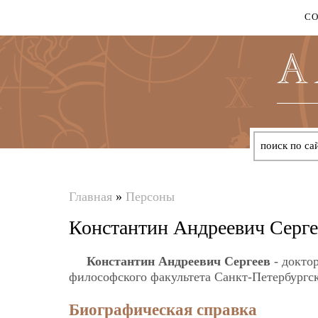
С
Главная
»
Персоны
Вы
Константин Андреевич Серге
здесь
Константин Андреевич Сергеев
- докто
философского факультета Санкт-Петербургск
Биографическая справка