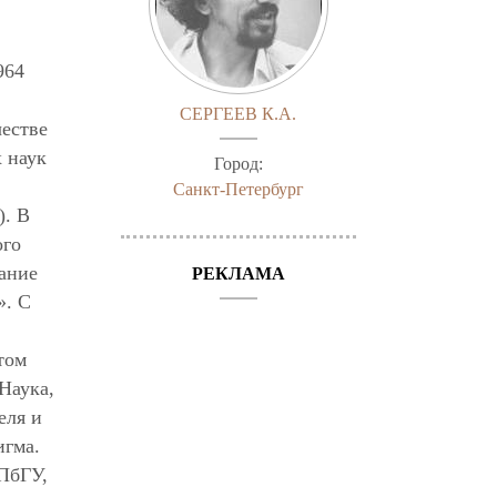
964
СЕРГЕЕВ К.А.
честве
 наук
Город:
Санкт-Петербург
). В
ого
кание
РЕКЛАМА
». С
том
Наука,
еля и
игма.
СПбГУ,