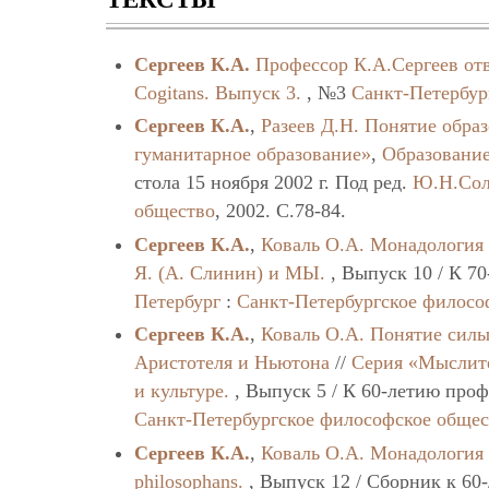
Сергеев К.А.
Профессор К.А.Сергеев отв
Cogitans. Выпуск 3.
, №3
Санкт-Петербур
Сергеев К.А.
,
Разеев Д.Н.
Понятие образ
гуманитарное образование»
,
Образование
стола 15 ноября 2002 г. Под ред.
Ю.Н.Сол
общество
, 2002. C.78-84.
Сергеев К.А.
,
Коваль О.А.
Монадология 
Я. (А. Слинин) и МЫ.
, Выпуск 10 / К 7
Петербург
:
Санкт-Петербургское филосо
Сергеев К.А.
,
Коваль О.А.
Понятие силы
Аристотеля и Ньютона
//
Серия «Мыслит
и культуре.
, Выпуск 5 / К 60-летию про
Санкт-Петербургское философское обще
Сергеев К.А.
,
Коваль О.А.
Монадология 
philosophans.
, Выпуск 12 / Сборник к 6