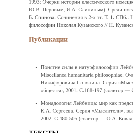
1993; Очерки истории классического немецко
Ю.В. Перовым, Я.А. Слининым). Среди после
Б. Спиноза. Сочинения в 2-х тт. Т. 1. СПб.:
философии Николая Кузанского // Н. Кузанск
Публикации
Понятие силы в натурфилософии Лейбн
Miscellanea humanitaria philosоphiae.
Никифоровича Солонина. Серия «Мысли
общество, 2001. С.188-197 (соавтор — 
Монадология Лейбница: мир как предст
К.А. Сергеева. Серия «Мыслители», вы
2002. С.480-505 (соавтор — О.А. Ковал
ТЕКСТЫ