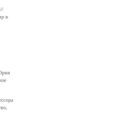
//
ир в
 Юрия
кое
ессора
во,