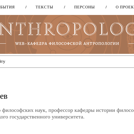
ОБЫТИЯ
ТЕКСТЫ
ПЕРСОНЫ
О ПРОЕ
Перейти
к
основному
содержанию
ев
р философских наук, профессор кафедры истории филос
ого государственного университета.