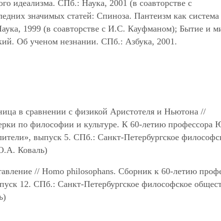
го идеализма. СПб.: Наука, 2001 (в соавторстве с
дних значимых статей: Спиноза. Пантеизм как система 
 Наука, 1999 (в соавторстве с И.С. Кауфманом); Бытие и м
ий. Об ученом незнании. СПб.: Азбука, 2001.
ица в сравнении с физикой Аристотеля и Ньютона //
 Очерки по философии и культуре. К 60-летию профессора
тели», выпуск 5. СПб.: Санкт-Петербургское философс
О.А. Коваль)
авление // Homo philosophans. Сборник к 60-летию проф
пуск 12. СПб.: Санкт-Петербургское философское общест
ь)