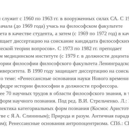
 служит с 1960 по 1963 гг. в вооруженных силах СА. С 1
ачала (до 1969 года) учась на философском факультете
а в качестве студента, а затем (с 1969 по 1972 год) в ка
щищает диссертацию на соискание кандидата философских
еской теории вопросов». С 1973 по 1982 гг. преподает
медицинском институте (с 1979 г. в должности доцента
стории философии философского факультета Ленинградск
ниверситета. В 1990 году защищает диссертацию на соис
о теме: «Ренессансные основания науки Нового времени
кафедре истории философии в должности профессора.
е 70 научных трудов в области философского знания, в 
орм научного познания. Под ред. В.И. Стрельченко. Л.: 
алектика категориальных форм познания (Космос Аристот
стве с Я.А. Слининым); Природа и разум. Античная парад
ным); Ренессансные основания антропоцентризма. СПб.: 