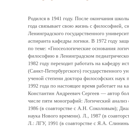
Родился в 1941 году. После окончания школы
года связывает свою жизнь с философией, сн
Ленинградского государственного университет
аспиранта кафедры логики. В 1972 году за
по теме: «Гносеологические основания логич
философию в Ленинградском педиатрическом 
1982 году переходит работать на кафедру и
(Санкт-Петербургского) государственного у
ученой степени доктора философских наук п
1992 года по настоящее время работает на 
Константин Андреевич Сергеев — автор боле
числе пяти монографий: Логический анализ ф
1986 (в соавторстве с А.Н. Соколовым); Ди
наука Нового времени). Л., 1987 (в соавтор
Л.: ЛГУ, 1991 (в соавторстве с Я.А. Слини