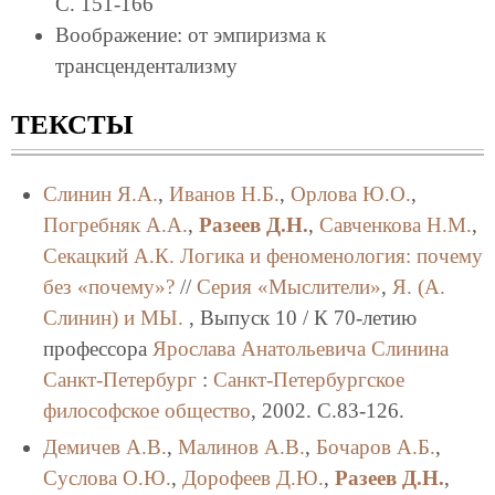
С. 151-166
Воображение: от эмпиризма к
трансцендентализму
ТЕКСТЫ
Слинин Я.А.
,
Иванов Н.Б.
,
Орлова Ю.О.
,
Погребняк А.А.
,
Разеев Д.Н.
,
Савченкова Н.М.
,
Секацкий А.К.
Логика и феноменология: почему
без «почему»?
//
Серия «Мыслители»
,
Я. (А.
Слинин) и МЫ.
, Выпуск 10 / К 70-летию
профессора
Ярослава Анатольевича Слинина
Санкт-Петербург
:
Санкт-Петербургское
философское общество
, 2002. C.83-126.
Демичев А.В.
,
Малинов А.В.
,
Бочаров А.Б.
,
Суслова О.Ю.
,
Дорофеев Д.Ю.
,
Разеев Д.Н.
,