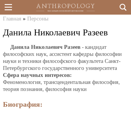
Главная
»
Персоны
Перейти
Вы
Данила Николаевич Разеев
к
здесь
основному
Данила Николаевич Разеев
- кандидат
содержанию
философских наук, ассистент кафедры философии
науки и техники философского факультета Санкт-
Петербургского государственного университета
Сфера научных интересов:
Феноменология, трансцендентальная философия,
теория познания, философия науки
Биография: