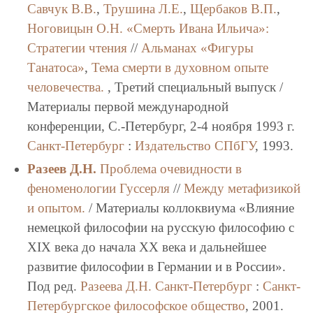
Савчук В.В.
,
Трушина Л.Е.
,
Щербаков В.П.
,
Ноговицын О.Н.
«Смерть Ивана Ильича»:
Стратегии чтения
//
Альманах «Фигуры
Танатоса»
,
Тема смерти в духовном опыте
человечества.
, Третий специальный выпуск /
Материалы первой международной
конференции, С.-Петербург, 2-4 ноября 1993 г.
Санкт-Петербург
:
Издательство СПбГУ
, 1993.
Разеев Д.Н.
Проблема очевидности в
феноменологии Гуссерля
//
Между метафизикой
и опытом.
/ Материалы коллоквиума «Влияние
немецкой философии на русскую философию с
XIX века до начала XX века и дальнейшее
развитие философии в Германии и в России».
Под ред.
Разеева Д.Н.
Санкт-Петербург
:
Санкт-
Петербургское философское общество
, 2001.