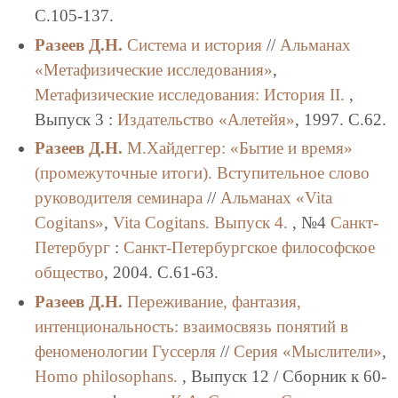
C.105-137.
Разеев Д.Н.
Система и история
//
Альманах
«Метафизические исследования»
,
Метафизические исследования: История II.
,
Выпуск 3 :
Издательство «Алетейя»
, 1997. C.62.
Разеев Д.Н.
М.Хайдеггер: «Бытие и время»
(промежуточные итоги). Вступительное слово
руководителя семинара
//
Альманах «Vita
Cogitans»
,
Vita Cogitans. Выпуск 4.
, №4
Санкт-
Петербург
:
Санкт-Петербургское философское
общество
, 2004. C.61-63.
Разеев Д.Н.
Переживание, фантазия,
интенциональность: взаимосвязь понятий в
феноменологии Гуссерля
//
Серия «Мыслители»
,
Homo philosophans.
, Выпуск 12 / Сборник к 60-