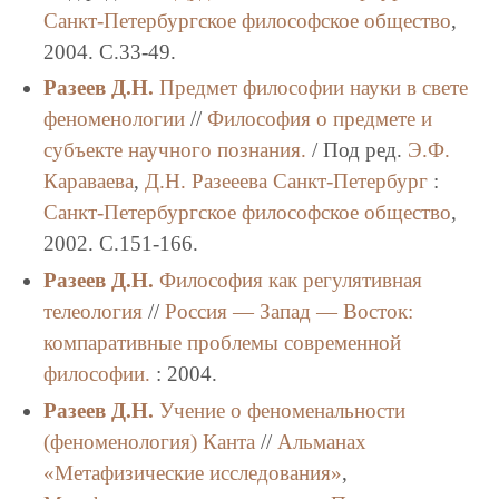
Санкт-Петербургское философское общество
,
2004. C.33-49.
Разеев Д.Н.
Предмет философии науки в свете
феноменологии
//
Философия о предмете и
субъекте научного познания.
/ Под ред.
Э.Ф.
Караваева
,
Д.Н. Разееева
Санкт-Петербург
:
Санкт-Петербургское философское общество
,
2002. C.151-166.
Разеев Д.Н.
Философия как регулятивная
телеология
//
Россия — Запад — Восток:
компаративные проблемы современной
философии.
: 2004.
Разеев Д.Н.
Учение о феноменальности
(феноменология) Канта
//
Альманах
«Метафизические исследования»
,