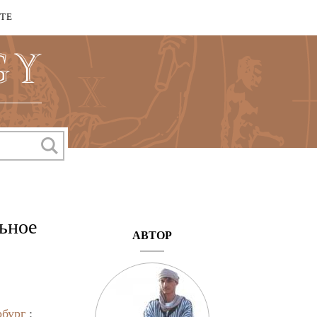
КТЕ
ьное
АВТОР
рбург
: