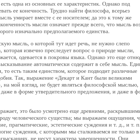
есть одна из основных ее характеристик. Однако под
вать ее конечность. Трудно найти философа, всерьез
сль умирает вместе с ее носителем; да это к тому же
конченность мысли означает прежде всего, что мысль в
орого изначально предполагаемого единства.
скую мысль, о которой тут идет речь, не нужно слепо
, которая извечно преследует вопрос о природе мысли,
ажается, одевается в покровы языка. Однако это еще отню
 высказывание автоматически содержит в себе мысль. Еди
, то есть таким единством, которое подводит различные
добия. Так, выражение «Декарт и Кант были великими
 на мой взгляд, не будет являться философской мыслью, 
 даже в форме утвердительного предложения, и даже в ф
ыражает, это было усмотрено еще древними, раскрывшим
оду человеческого существа; мы выражаем ощущения, ч
, прагматические, эстетические суждения и т. д., и т. п
огие суждения, с которыми мы сталкиваемся не только в
изысканиях, не несут характера завершенности. Они