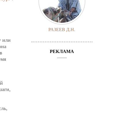
РАЗЕЕВ Д.Н.
у или
она
РЕКЛАМА
в
емя
ой
шаги,
сль,