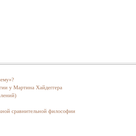
чему»?
огии у Мартина Хайдеггера
плений)
ежной сравнительной философии