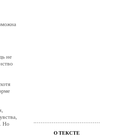
озможна
дь не
нство
хотя
орме
и,
увства,
. Но
О ТЕКСТЕ