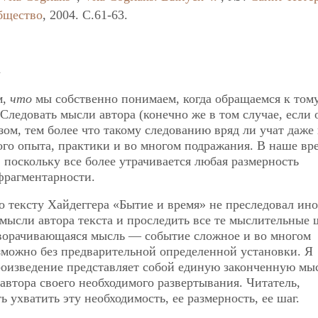
бщество
, 2004. C.61-63.
а
м,
что
мы собственно понимаем, когда обращаемся к том
Следовать мысли автора (конечно же в том случае, если 
ом, тем более что такому следованию вряд ли учат даже 
го опыта, практики и во многом подражания. В наше вр
 поскольку все более утрачивается любая размерность
фрагментарности.
 тексту Хайдеггера «Бытие и время» не преследовал ин
 мысли автора текста и проследить все те мыслительные 
зворачивающаяся мысль — событие сложное и во многом
зможно без предварительной определенной установки. Я
роизведение представляет собой единую законченную мы
 автора своего необходимого развертывания. Читатель,
 ухватить эту необходимость, ее размерность, ее шаг.