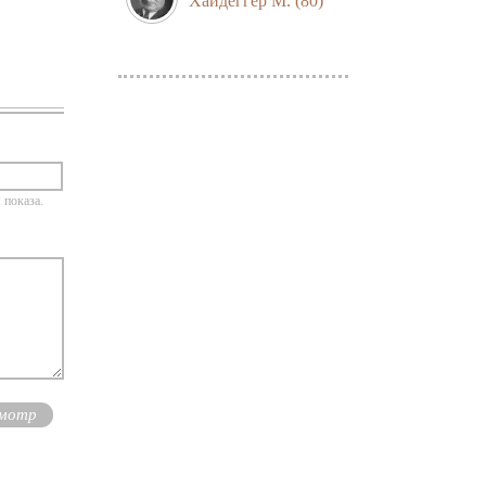
Хайдеггер М.
(80)
 показа.