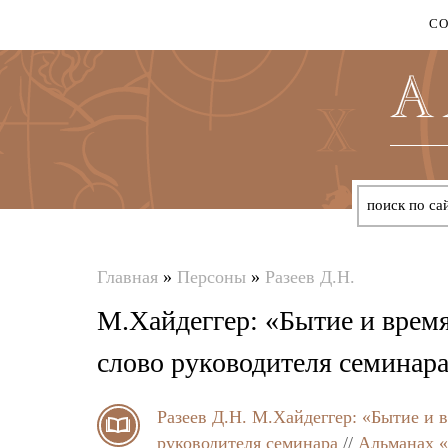
С
Главная
»
Персоны
»
Разеев Д.Н.
Вы
М.Хайдеггер: «Бытие и врем
здесь
слово руководителя семинар
Разеев Д.Н.
М.Хайдеггер: «Бытие и 
руководителя семинара
//
Альманах «