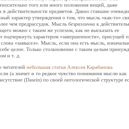
тносительно того или иного положения вещей, даже
 в действительности предметов. Давно ставшие очевидн
ый характер утверждения о том, что мысль «как-то» свя
олее чем предрассудок. Мысль
безразлична
к действитель
его можно с таким же успехом, как не высказать ее
ел подчеркнуть характером «завершенности», присущей 
слова «замысел». Мысль, если она есть мысль, изначальн
 себе целое. Только столкновение с таким целым принужд
зом
и т. д.
ю читателей
небольшая статья Алексея Карабанова
сли (а значит и то редкое чувство понимания мысли как
исутствие (Dasein) по своей онтологической структуре е