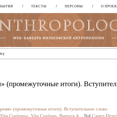
ОБЫТИЯ
ТЕКСТЫ
ПЕРСОНЫ
О ПРОЕ
Перейти
к
основному
содержанию
я» (промежуточные итоги). Вступител
а
время» (промежуточные итоги). Вступительное слово
Vita Cogitans»
,
Vita Cogitans. Выпуск 4.
, №4
Санкт-Пете