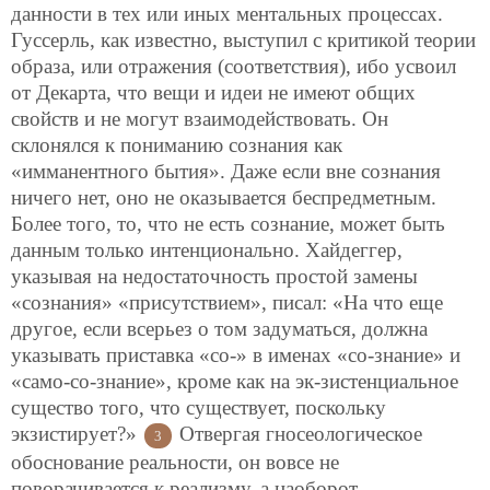
данности в тех или иных ментальных процессах.
Гуссерль, как известно, выступил с критикой теории
образа, или отражения (соответствия), ибо усвоил
от Декарта, что вещи и идеи не имеют общих
свойств и не могут взаимодействовать. Он
склонялся к пониманию сознания как
«имманентного бытия». Даже если вне сознания
ничего нет, оно не оказывается беспредметным.
Более того, то, что не есть сознание, может быть
данным только интенционально. Хайдеггер,
указывая на недостаточность простой замены
«сознания» «присутствием», писал: «На что еще
другое, если всерьез о том задуматься, должна
указывать приставка «со-» в именах «со-знание» и
«само-со-знание», кроме как на эк-зистенциальное
существо того, что существует, поскольку
экзистирует?»
Отвергая гносеологическое
3
обоснование реальности, он вовсе не
поворачивается к реализму, а наоборот