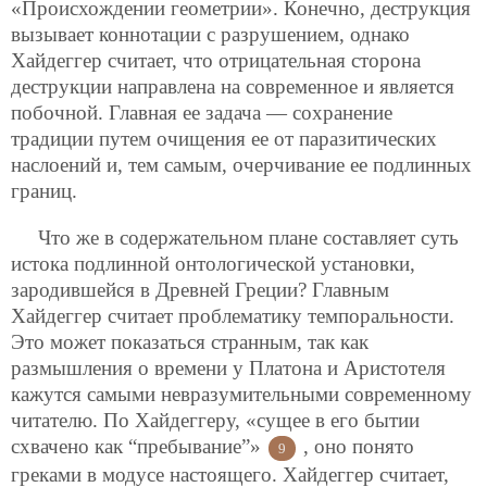
«Происхождении геометрии». Конечно, деструкция
вызывает коннотации с разрушением, однако
Хайдеггер считает, что отрицательная сторона
деструкции направлена на современное и является
побочной. Главная ее задача — сохранение
традиции путем очищения ее от паразитических
наслоений и, тем самым, очерчивание ее подлинных
границ.
Что же в содержательном плане составляет суть
истока подлинной онтологической установки,
зародившейся в Древней Греции? Главным
Хайдеггер считает проблематику темпоральности.
Это может показаться странным, так как
размышления о времени у Платона и Аристотеля
кажутся самыми невразумительными современному
читателю. По Хайдеггеру, «сущее в его бытии
схвачено как “пребывание”»
, оно понято
9
греками в модусе настоящего. Хайдеггер считает,