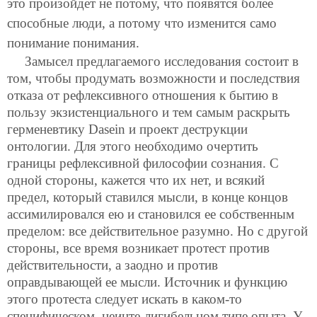
это произойдет не потому, что появятся более
способные люди, а потому что изменится само
понимание понимания.
Замысел предлагаемого исследования состоит в
том, чтобы продумать возможности и последствия
отказа от рефлексивного отношения к бытию в
пользу экзистенциального и тем самым раскрыть
герменевтику Dasein и проект деструкции
онтологии. Для этого необходимо очертить
границы рефлексивной философии сознания. С
одной стороны, кажется что их нет, и всякий
предел, который ставился мысли, в конце концов
ассимилировался ею и становился ее собственным
пределом: все действительное разумно. Но с другой
стороны, все время возникает протест против
действительности, а заодно и против
оправдывающей ее мысли. Источник и функцию
этого протеста следует искать в каком-то
специфическом, неинте-лигибельном типе опыта. У