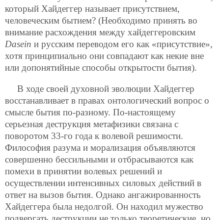
который Хайдеггер называет присутствием,
человеческим бытием? (Необходимо принять во
внимание расхождения между хайдеггеровским
Dasein
и русским переводом его как «присутствие»,
хотя принципиально они совпадают как некие вне
или допонятийные способы открытости бытия).
В ходе своей духовной эволюции Хайдеггер
восстанавливает в правах онтологический вопрос о
смысле бытия по-разному. По-настоящему
серьезная деструкция метафизики связана с
поворотом 33-го года к волевой решимости.
Философия разума и морализация объявляются
совершенно бессильными и отбрасываются как
помехи в принятии волевых решений и
осуществлении интенсивных силовых действий в
ответ на вызов бытия. Однако ангажированность
Хайдеггера была недолгой. Он находил мужество
подвергать деструкции не только теоретические, но