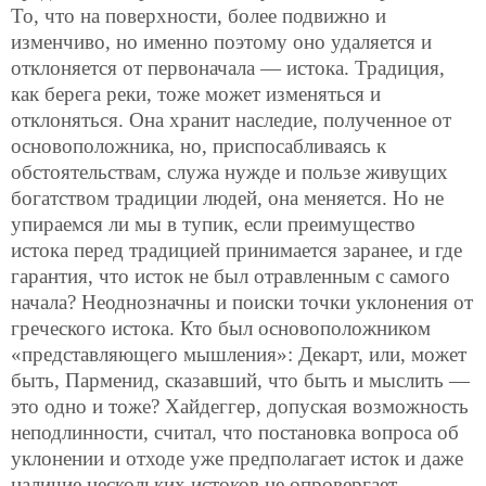
То, что на поверхности, более подвижно и
изменчиво, но именно поэтому оно удаляется и
отклоняется от первоначала — истока. Традиция,
как берега реки, тоже может изменяться и
отклоняться. Она хранит наследие, полученное от
основоположника, но, приспосабливаясь к
обстоятельствам, служа нужде и пользе живущих
богатством традиции людей, она меняется. Но не
упираемся ли мы в тупик, если преимущество
истока перед традицией принимается заранее, и где
гарантия, что исток не был отравленным с самого
начала? Неоднозначны и поиски точки уклонения от
греческого истока. Кто был основоположником
«представляющего мышления»: Декарт, или, может
быть, Парменид, сказавший, что быть и мыслить —
это одно и тоже? Хайдеггер, допуская возможность
неподлинности, считал, что постановка вопроса об
уклонении и отходе уже предполагает исток и даже
наличие нескольких истоков не опровергает