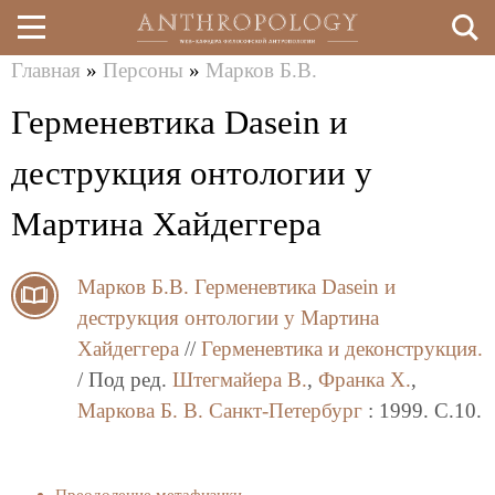
Главная
»
Персоны
»
Марков Б.В.
Перейти
Вы
Герменевтика Dasein и
к
здесь
основному
деструкция онтологии у
содержанию
Мартина Хайдеггера
Марков Б.В.
Герменевтика Dasein и
деструкция онтологии у Мартина
Хайдеггера
//
Герменевтика и деконструкция.
/ Под ред.
Штегмайера В.
,
Франка Х.
,
Маркова Б. В.
Санкт-Петербург
: 1999. C.10.
Преодоление метафизики