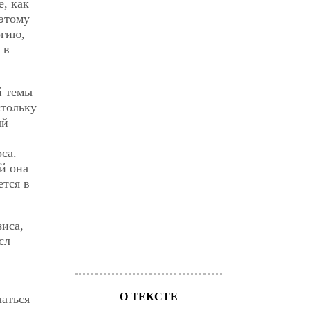
е, как
этому
огию,
 в
й темы
стольку
ый
са.
й она
ется в
иса,
сл
О ТЕКСТЕ
чаться