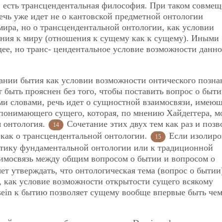
, есть трансцендентальная философия. При таком совме
ечь уже идет не о кантовской предметной онтологии
ира, но о трансцендентальной онтологии, как условии
ения к миру (отношения к сущему как к сущему). Иными
ее, но транс-
цендентальное условие возможности данно
ании бытия как условии возможности онтического позна
 быть прояснен без того, чтобы поставить вопрос о быти
и словами, речь идет о сущностной взаимосвязи, имею
понимающего сущего, которая, по мнению Хайдеггера, м
 онтология.
Cочетание этих двух тем как раз и позв
14
 как о трансцендентальной онтологии.
Если изолиро
15
ематику фундаментальной онтологии или к традиционной
имосвязь между общим вопросом о бытии и вопросом о
ет утверждать, что онтологическая тема (вопрос о бытии
, как условие возможности открытости сущего всякому
in к бытию позволяет сущему вообще впервые быть чем