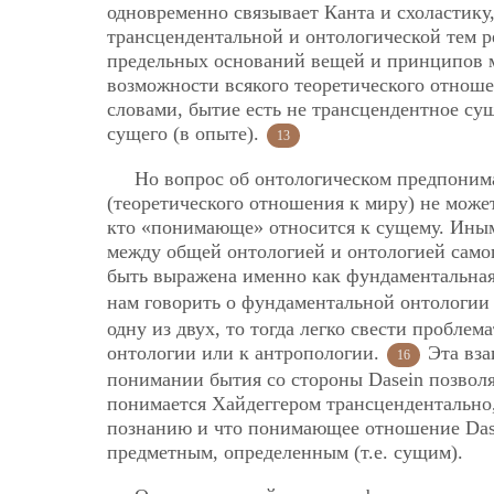
одновременно связывает Канта и схоластику
трансцендентальной и онтологической тем р
предельных оснований вещей и принципов м
возможности всякого теоретического отнош
словами, бытие есть не трансцендентное сущ
сущего (в опыте).
13
Но вопрос об онтологическом предпоним
(теоретического отношения к миру) не может
кто «понимающе» относится к сущему. Иным
между общей онтологией и онтологией само
быть выражена именно как фундаментальная
нам говорить о фундаментальной онтологии
одну из двух, то тогда легко свести пробл
онтологии или к антропологии.
Эта вза
16
понимании бытия со стороны Dasein позволя
понимается Хайдеггером трансцендентально
познанию и что понимающее отношение Dase
предметным, определенным (т.е. сущим).