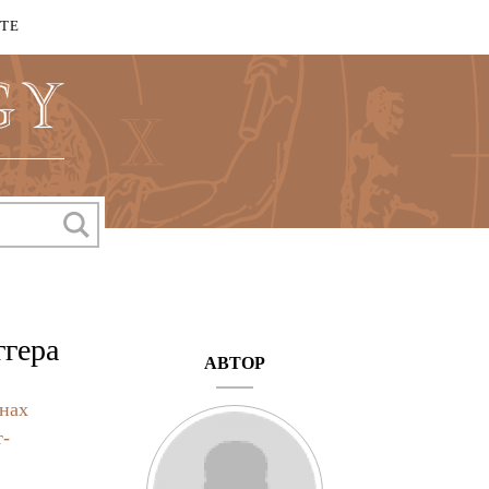
КТЕ
ггера
АВТОР
нах
т-