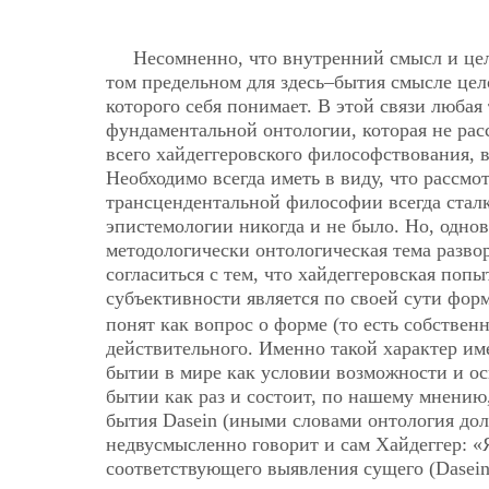
Несомненно, что внутренний смысл и цел
том предельном для здесь–бытия смысле цело
которого себя понимает. В этой связи люба
фундаментальной онтологии, которая не рас
всего хайдеггеровского философствования, 
Необходимо всегда иметь в виду, что рассм
трансцендентальной философии всегда сталк
эпистемологии никогда и не было. Но, одно
методологически онтологическая тема разво
согласиться с тем, что хайдеггеровская поп
субъективности является по своей сути фо
понят как вопрос о форме (то есть собствен
действительного. Именно такой характер име
бытии в мире как условии возможности и о
бытии как раз и состоит, по нашему мнению,
бытия Dasein (иными словами онтология до
недвусмысленно говорит и сам Хайдеггер: «
соответствующего выявления сущего (Dasein