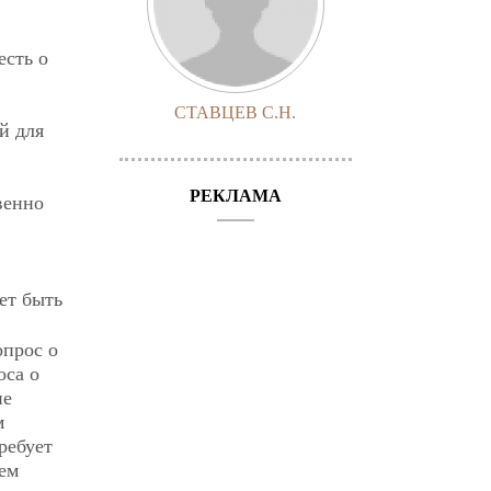
есть о
СТАВЦЕВ С.Н.
й для
РЕКЛАМА
венно
ет быть
опрос о
оса о
ие
м
ребует
ем