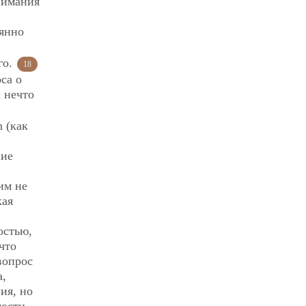
нимания
оянно
го.
18
са о
 нечто
 (как
ние
им не
кая
остью,
что
вопрос
а,
ия, но
мости