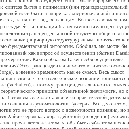
ый как вопрос об осуществлении Dasein в форме его по
рме синтеза бытия и понимания (или трансцендентальный
еровской идеи бытия в мире как «первоначальной и пост
яется, на наш взгляд, решающим. Вопрос о формальном
гера с задачей экспликации бытия самопонимающего суще
посредством трансцендентальной структуры общего вопро
 основание (априорную структуру) значит понять его как
лью фундаментальной онтологии. Обобщая, мы могли бы
улированный как вопрос об осуществлении (бытии) Dasein
примерно так: Каким образом Dasein себя осуществляет
твления? Это трансцендентально-онтологическое основа
Sorge), а именно временность как ее смысл. Весь смысл
на наш взгляд, что онтологическое познание понимается 
е (Verhalten), а потому трансцендентально-онтологичес
 теоретического принципа объективной значимости, но к
. В этом смысле забота является практической деятельн
ти сознания в феноменологии Гуссерля. Все дело в том, 
гии это не просто вопрос о возможности познания, но 
ся Хайдеггером как образ действий (поведение) субъект
тия, проявляется не в том, чтобы быть субъектом познан
ических отношений к миру. В этой связи тезис о «зависи