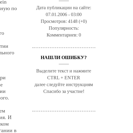
ein
Дата публикации на сайте:
ьную по
07.01.2006 - 03:00
Просмотров:
4148 (+0)
Популярность:
го
Комментариев:
0
ытии
льного
НАШЛИ ОШИБКУ?
Выделите текст и нажмите
ри
CTRL + ENTER
ие
далее следуйте инструкциям
фии
Спасибо за участие!
ого.
лем
ия. И
ском
гании в