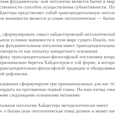
жения фундаменталь-
ной онтологии является бытие в мир
твенности способов осуществления субъективности. По
йдеггера представляет собой трансцендентальную онтол
м значимости является условие онтологическое — бытие
д, сформулировать смысл хайдеггеровской онтологическо
ьном условии значимости в этом мире сущего Dasein, по
ки фундаментальная онтология имеет трансцендентальн
ссмотреть ее как попытку конкретного основания
цифику трансцендентально-философской постановки вопро
ервоначально берется Хайдеггером в той форме, в которо
 трансцендентально-философской традиции и обнаружива
ой рефлексии.
ледования сформулируем три принципиальных для нас тез
вердить на протяжении первой главы. На наш взгляд смы
тремя следующими основными мотивами:
тальная онтология Хайдеггера методологически имеет
 о бытии (или онтологическая тема) должен и может на