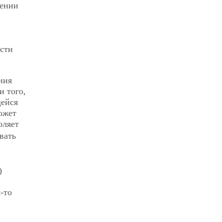
щении
сти
ния
и того,
щейся
ожет
оляет
вать
)
-то