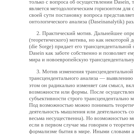
только с вопроса об осуществлении Dasein, 
является методологическим горизонтом для 
своей сути постановку вопроса представляет
онтологического анализа (Daseinanalytik) ра
2. Практический мотив. Дальнейшее опре
(теоретического) мотива, но как некоторой 
(die Sorge) придает его трансцендентальной
Dasein как заботе собственно и позволяет е
мира и новоевропейскую трансцендентальн
3. Мотив изменения трансцендентальной
трансцендентального анализа — выявлению 
этом он радикально изменяет сам смысл, в
возможности или формы. После осуществле
субъективности строго трансцендентально м
Под возможностью можно понимать теоретиче
деятельность мышления или деятельность со
весьма несущественна). Но возможностью мо
если в первом случае мы говорим о теорети
формализме бытия в мире. Иными словами а