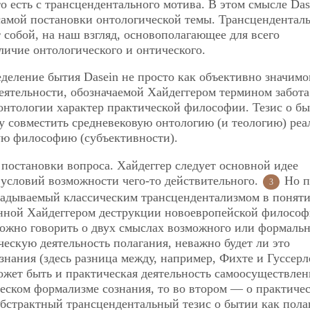
то есть с трансцендентального мотива. В этом смысле Das
самой постановки онтологической темы. Трансцендентал
 собой, на наш взгляд, основополагающее для всего
зличие онтологического и онтического.
деление бытия Dasein не просто как объективно значимо
деятельности, обозначаемой Хайдеггером термином забота
 онтологии характер практической философии. Тезис о б
му совместить средневековую онтологию (и теологию) реа
ую философию (субъективности).
 постановки вопроса.
Хайдеггер следует основной идее
условий возможности чего-то действительного.
Но п
3
кладываемый классическим трансцендентализмом в понят
нной Хайдеггером деструкции новоевропейской филосо
ожно говорить о двух смыслах возможного или формальн
скую деятельность полагания, неважно будет ли это
знания (здесь разница между, например, Фихте и Гуссер
жет быть и практическая деятельность самоосуществлен
ческом формализме сознания, то во втором — о практиче
бстрактный трансцендентальный тезис о бытии как пола