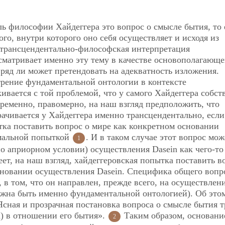
ь философии Хайдеггера это вопрос о смысле бытия, то 
го, внутри которого оно себя осуществляет и исходя из
я трансцендентально-философская интерпретация
сматривает именно эту тему в качестве основополагающе
вряд ли может претендовать на адекватность изложения.
отрение фундаментальной онтологии в контексте
ивается с той проблемой, что у самого Хайдеггера собст
временно, правомерно, на наш взгляд предположить, что
рачивается у Хайдеггера именно трансцендентально, если
ытка поставить вопрос о мире как конкретном основании
рмальной попыткой
. И в таком случае этот вопрос мож
1
но априорном условии) осуществления Dasein как чего-то
ет, на наш взгляд, хайдеггеровская попытка поставить в
сновании осуществления Dasein. Специфика общего вопр
 в том, что он направлен, прежде всего, на осуществлен
лжна быть именно фундаментальной онтологией). Об это
Ясная и прозрачная постановка вопроса о смысле бытия т
) в отношении его бытия».
Таким образом, основани
2