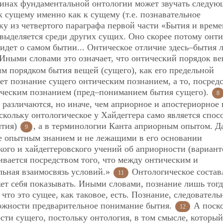
минах фундаментальной онтологии может звучать следу
 сущему именно как к сущему (т.е. познавательное
у из четвертого параграфа первой части «Бытия и време
 выделяется среди других сущих. Оно скорее потому онт
 идет о самом бытии... Онтическое отличие здесь–бытия
 Иными словами это означает, что онтический порядок в
им порядком бытия вещей (сущего), как его предельной
т познание сущего онтическим познанием, а то, посред
ическим познанием (пред–пониманием бытия сущего).
8
 различаются, но иначе, чем априорное и апостериорное 
скольку онтологическое у Хайдеггера само является спос
ытия)
, а в терминологии Канта априорным опытом. Д
9
не опытным знанием и не лежащими в его основании
ого и хайдеггеровского учений об априорности (вариант
вается посредством того, что между онтическим и
льная взаимосвязь условий.»
Онтологическое состав
11
ожет себя показывать. Иными словами, познание лишь тогд
 что это сущее, как таковое, есть. Познание, следователь
можности предварительное понимание бытия.
А поск
12
сти сущего, постольку онтология, в том смысле, который