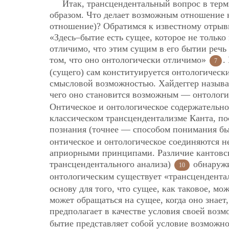
Итак, трансцендентальный вопрос в тер
образом. Что делает возможным отношение к
отношение)? Обратимся к известному отрывк
«Здесь–бытие есть сущее, которое не только
отличимо, что этим сущим в его бытии речь
том, что оно онтологически отличимо»
.
7
(сущего) сам конституируется онтологическ
смысловой возможностью. Хайдеггер называе
чего оно становится возможным — онтолог
Онтическое и онтологическое содержательно
классическом трансцендентализме Канта, по
познания (точнее — способом понимания б
онтическое и онтологическое соединяются 
априорными принципами. Различие кантовск
трансцендентального анализа)
обнаружи
10
онтологическим существует «трансцендента
основу для того, что сущее, как таковое, м
может обращаться на сущее, когда оно знает,
предполагает в качестве условия своей воз
бытие представляет собой условие возможно