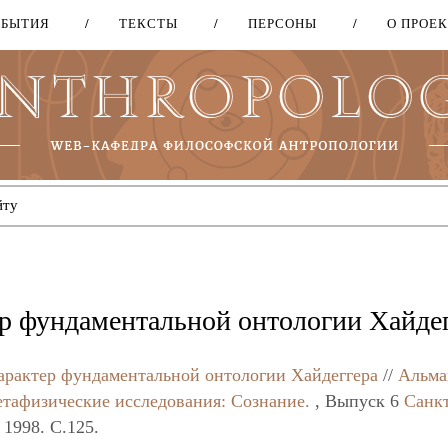
ОБЫТИЯ
ТЕКСТЫ
ПЕРСОНЫ
О ПРОЕ
Перейти
к
основному
содержанию
р фундаментальной онтологии Хайде
арактер фундаментальной онтологии Хайдеггера
//
Альма
тафизические исследования: Сознание.
, Выпуск 6
Санк
, 1998. C.125.