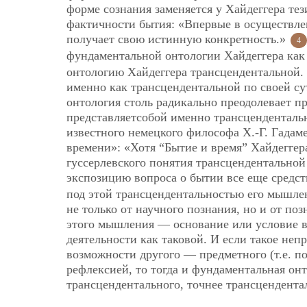
форме сознания заменяется у Хайдеггера тез
фактичности бытия: «Впервые в осуществле
получает свою истинную конкретность.»
4
фундаментальной онтологии Хайдеггера как
онтологию Хайдеггера трансцендентальной. 
именно как трансцендентальной по своей су
онтология столь радикально преодолевает п
представляетсобой именно трансценденталь
известного немецкого философа Х.-Г. Гадам
времени»: «Хотя “Бытие и время” Хайдегге
гуссерлевского понятия трансцендентально
экспозицию вопроса о бытии все еще средс
под этой трансцендентальностью его мышле
не только от научного познания, но и от по
этого мышления — основание или условие в
деятельности как таковой. И если такое не
возможности другого — предметного (т.е. п
рефлексией, то тогда и фундаментальная он
трансцендентального, точнее трансцендентал