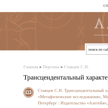
С
Главная
»
Персоны
»
Ставцев С.Н.
Вы
Трансцендентальный характе
здесь
Ставцев С.Н.
Трансцендентальный х
«Метафизические исследования»
,
Ме
Петербург
:
Издательство «Алетейя»