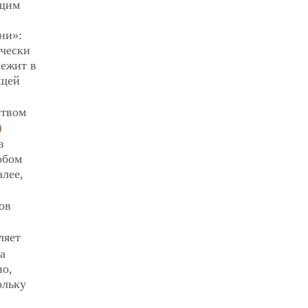
ющим
ни»:
ически
лежит в
ещей
ством
в
обом
алее,
ов
ляет
а
но,
ольку