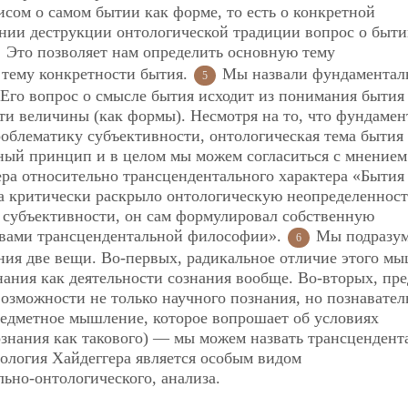
исом о самом бытии как форме, то есть о конкретной
нии деструкции онтологической традиции вопрос о быт
Это позволяет нам определить основную тему
 тему конкретности бытия.
Мы назвали
фундаментал
5
Его вопрос о смысле бытия исходит из понимания бытия
ти величины (как формы). Несмотря на то, что фундамен
роблематику субъективности, онтологическая тема бытия
ный принцип и в целом мы можем согласиться с мнением
ера относительно трансцендентального характера «Бытия
ра критически раскрыло онтологическую неопределенност
й субъективности, он сам формулировал собственную
твами трансцендентальной философии».
Мы подразум
6
ния две вещи. Во-первых, радикальное отличие этого м
знания как деятельности сознания вообще. Во-вторых, пр
озможности не только научного познания, но познавател
предметное мышление, которое вопрошает об условиях
ознания как такового) — мы можем назвать трансцендент
тология Хайдеггера является особым видом
ьно-онтологического, анализа.