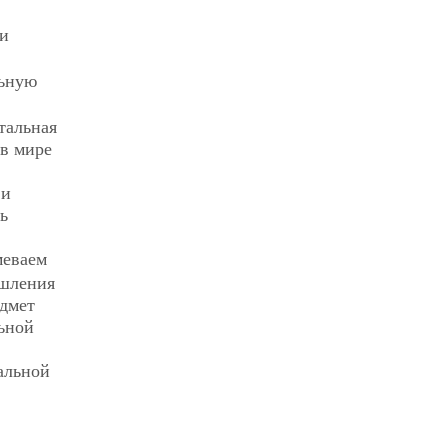
ии
ьную
тальная
 в мире
 и
ь
еваем
ышления
едмет
ьной
альной