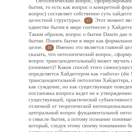
Онтологический вопрос, сформулированн
бытия, то есть как вопрос о конкретной фо
вопрос) составляет собственно суть хайдегг
целостной структуры».
Этот момент явл
17
единстве бытия в мире соотнесен у Хайдег
Таким образом, вопрос о бытии Dasein дан 
бытии. Понять
бытие в мире как формальное
целое.
Именно это является главной це
19
сказать, что онтологический вопрос, сформ
вопрос трансцендентальный) может звучать 
(понимает)? Каков способ этого самоосущес
определяется Хайдеггером как «забота» (die 
трансцендентальной онтологии Хайдеггера, 
как суждение, но как существующее поведени
постановка вопроса ведет не к утверждению
существующей, практической субъективности
отличной от теоретической интенциональнос
центральный вопрос фундаментальной онтоло
о смысле бытия, а потому познание понимает
который, следуя этому своему пониманию бы
всегда уже действует во множестве а-теорет