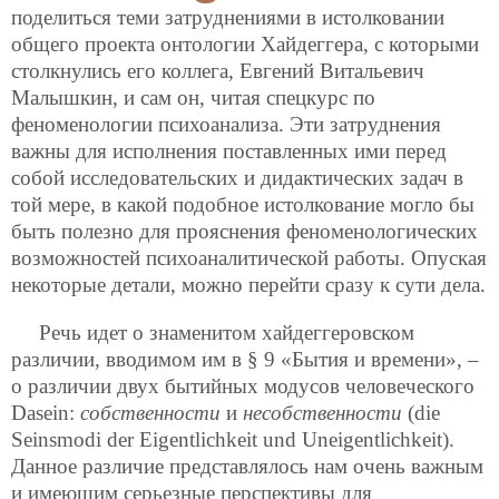
поделиться теми затруднениями в истолковании
общего проекта онтологии Хайдеггера, с которыми
столкнулись его коллега, Евгений Витальевич
Малышкин, и сам он, читая спецкурс по
феноменологии психоанализа. Эти затруднения
важны для исполнения поставленных ими перед
собой исследовательских и дидактических задач в
той мере, в какой подобное истолкование могло бы
быть полезно для прояснения феноменологических
возможностей психоаналитической работы. Опуская
некоторые детали, можно перейти сразу к сути дела.
Речь идет о знаменитом хайдеггеровском
различии, вводимом им в § 9 «Бытия и времени», –
о различии двух бытийных модусов человеческого
Dasein:
собственности
и
несобственности
(die
Seinsmodi der Eigentlichkeit und Uneigentlichkeit).
Данное различие представлялось нам очень важным
и имеющим серьезные перспективы для