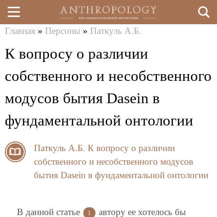
Главная
»
Персоны
»
Паткуль А.Б.
Перейти
Вы
К вопросу о различии
к
здесь
основному
собственного и несобственного
содержанию
модусов бытия Dasein в
фундаментальной онтологии
Паткуль А.Б.
К вопросу о различии
собственного и несобственного модусов
бытия Dasein в фундаментальной онтологии
В данной статье
автору ее хотелось бы
1