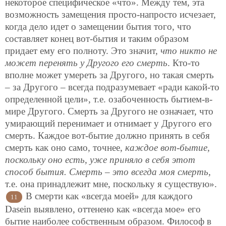
некоторое специфическое «что». Между тем, эта
возможность замещения просто-напросто исчезает,
когда дело идет о замещении бытия того, что
составляет конец вот-бытия и таким образом
придает ему его полноту. Это значит,
что никто не
может перенять у Другого его смерть
. Кто-то
вполне может умереть за Другого, но такая смерть
– за Другого – всегда подразумевает «ради какой-то
определенной цели», т.е. озабоченность бытием-в-
мире Другого. Смерть за Другого не означает, что
умирающий перенимает и отнимает у Другого его
смерть. Каждое вот-бытие должно принять в себя
смерть как оно само, точнее,
каждое вот-бытие,
поскольку оно есть, уже приняло в себя этот
способ бытия. Смерть – это всегда моя смерть,
т.е. она принадлежит мне, поскольку я существую».
В смерти как «всегда моей» для каждого
11
Dasein выявлено, оттенено как «всегда мое» его
бытие наиболее собственным образом. Философ в