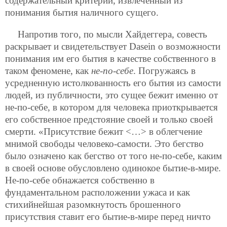
содержательный критерий, извлеченный из
понимания бытия наличного сущего.
Напротив того, по мысли Хайдеггера, совесть
раскрывает и свидетельствует Dasein о возможности
понимания им его бытия в качестве собственного в
таком феномене, как
не-по-себе
. Погружаясь в
усредненную истолкованность его бытия из самости
людей, из публичности, это сущее бежит именно от
не-по-себе, в котором для человека приоткрывается
его собственное предстояние своей и только своей
смерти. «Присутствие бежит <…> в облегчение
мнимой свободы человеко-самости. Это бегство
было означено как бегство от того не-по-себе, каким
в своей основе обусловлено одинокое бытие-в-мире.
Не-по-себе обнажается собственно в
фундаментальном расположении ужаса и как
стихийнейшая разомкнутость брошенного
присутствия ставит его бытие-в-мире перед ничто