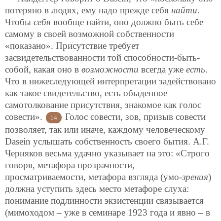
потеряно в людях, ему надо прежде себя
найти
.
Чтобы
себя
вообще найти, оно должно быть себе
самому в своей возможной собственности
«показано». Присутствие требует
засвидетельствованности той способности-быть-
собой, какая оно в
возможности
всегда уже
есть
.
Что в нижеследующей интерпретации задействовано
как такое свидетельство, есть обыденное
самотолкование присутствия, знакомое как голос
совести».
Голос совести, зов, призыв совести
14
позволяет, так или иначе, каждому человеческому
Dasein услышать собственность своего бытия. А.Г.
Черняков весьма удачно указывает на это: «Строго
говоря, метафора прозрачности,
просматриваемости, метафора взгляда (умо-
зрения
)
должна уступить здесь место метафоре слуха:
понимание подлинности экзистенции связывается
(мимоходом – уже в семинаре 1923 года и явно – в