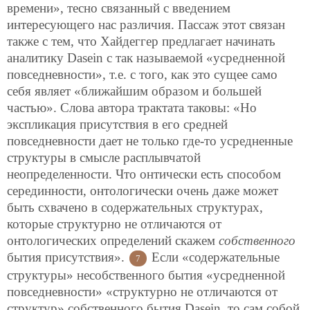
времени», тесно связанный с введением
интересующего нас различия. Пассаж этот связан
также с тем, что Хайдеггер предлагает начинать
аналитику Dasein с так называемой «усредненной
повседневности», т.е. с того, как это сущее само
себя являет «ближайшим образом и большей
частью». Слова автора трактата таковы: «Но
экспликация присутствия в его средней
повседневности дает не только где-то усредненные
структуры в смысле расплывчатой
неопределенности. Что онтически есть способом
серединности, онтологически очень даже может
быть схвачено в содержательных структурах,
которые структурно не отличаются от
онтологических определений скажем
собственного
бытия присутствия».
Если «содержательные
7
структуры» несобственного бытия «усредненной
повседневности» «структурно не отличаются от
структур» собственного бытия Dasein, то сам собой