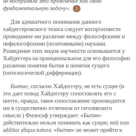
не восприняла это прояснение как свою
фундаментальную задачу».
2
Для адекватного понимания данного
хайдеггеровского тезиса следует воспроизвести
проводимое им различие между философскими и
нефилософскими (позитивными) науками.
Разведение этих видов научности основывается у
Хайдеггера на принципиальном для его философии
различии понятия бытия и понятия сущего
(онтологической дифференции).
Бытие
, согласно Хайдеггеру, не есть сущее (и
это дает повод Хайдеггеру сопоставлять его с
ничто, правда, такое сопоставление производится
им в существенно отличном от гегелевского
смысле.) Философ утверждает: «Бытие»
действительно нельзя понимать как сущее; enti non
additur aliqua natura: «бытие» не может прийти к