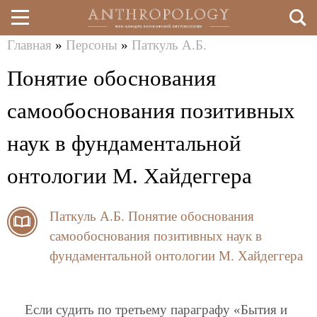
Главная
»
Персоны
»
Паткуль А.Б.
Перейти
Вы
Понятие обоснования
к
здесь
основному
самообоснования позитивных
содержанию
наук в фундаментальной
онтологии М. Хайдеггера
Паткуль А.Б.
Понятие обоснования
самообоснования позитивных наук в
фундаментальной онтологии М. Хайдеггера
Если судить по третьему параграфу «Бытия и