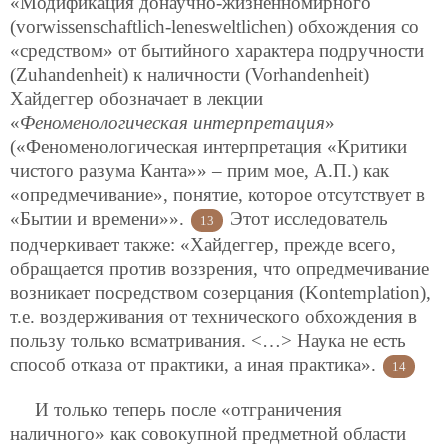
«Модификация донаучно-жизненномирного
(vorwissenschaftlich-lenesweltlichen) обхождения со
«средством» от бытийного характера подручности
(Zuhandenheit) к наличности (Vorhandenheit)
Хайдеггер обозначает в лекции
«
Феноменологическая интерпретация
»
(«Феноменологическая интерпретация «Критики
чистого разума Канта»» – прим мое, А.П.) как
«опредмечивание», понятие, которое отсутствует в
«Бытии и времени»».
Этот исследователь
13
подчеркивает также: «Хайдеггер, прежде всего,
обращается против воззрения, что опредмечивание
возникает посредством созерцания (Kontemplation),
т.е. воздерживания от технического обхождения в
пользу только всматривания. <…> Наука не есть
способ отказа от практики, а иная практика».
14
И только теперь после «отграничения
наличного» как совокупной предметной области